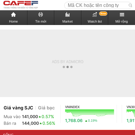
New
Home
Tin mới
Market
Watch list
Mở rộng
Giá vàng SJC
Giá bạc
VNINDEX
VN30
Mua vào
141,000
0.57%
1,768.06
1,91
0.19%
Bán ra
144,000
0.56%