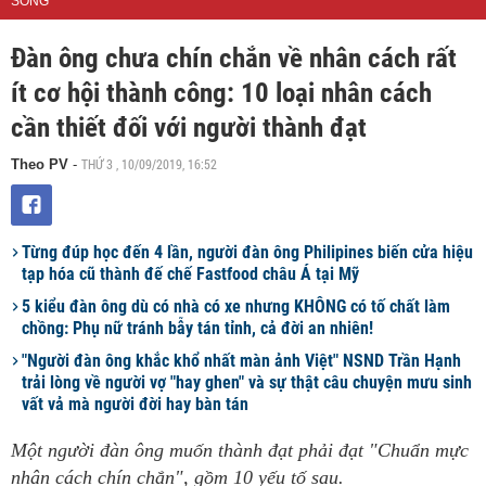
SỐNG
Đàn ông chưa chín chắn về nhân cách rất
ít cơ hội thành công: 10 loại nhân cách
cần thiết đối với người thành đạt
THỨ 3 , 10/09/2019, 16:52
Theo PV
-
Từng đúp học đến 4 lần, người đàn ông Philipines biến cửa hiệu
tạp hóa cũ thành đế chế Fastfood châu Á tại Mỹ
5 kiểu đàn ông dù có nhà có xe nhưng KHÔNG có tố chất làm
chồng: Phụ nữ tránh bẫy tán tỉnh, cả đời an nhiên!
"Người đàn ông khắc khổ nhất màn ảnh Việt" NSND Trần Hạnh
trải lòng về người vợ "hay ghen" và sự thật câu chuyện mưu sinh
vất vả mà người đời hay bàn tán
Một người đàn ông muốn thành đạt phải đạt "Chuẩn mực
nhân cách chín chắn", gồm 10 yếu tố sau.