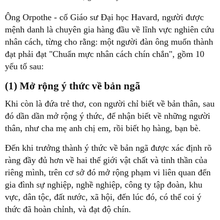
Ông Orpothe - cố Giáo sư Đại học Havard, người được
mệnh danh là chuyên gia hàng đầu về lĩnh vực nghiên cứu
nhân cách, từng cho rằng: một người đàn ông muốn thành
đạt phải đạt "Chuẩn mực nhân cách chín chắn", gồm 10
yếu tố sau:
(1) Mở rộng ý thức về bản ngã
Khi còn là đứa trẻ thơ, con người chỉ biết về bản thân, sau
đó dần dần mở rộng ý thức, để nhận biết về những người
thân, như cha mẹ anh chị em, rồi biết họ hàng, bạn bè.
Đến khi trưởng thành ý thức về bản ngã được xác định rõ
ràng đầy đủ hơn về hai thế giới vật chất và tinh thần của
riêng mình, trên cơ sở đó mở rộng phạm vi liên quan đến
gia đình sự nghiệp, nghề nghiệp, công ty tập đoàn, khu
vực, dân tộc, đất nước, xã hội, đến lúc đó, có thể coi ý
thức đã hoàn chỉnh, và đạt độ chín.