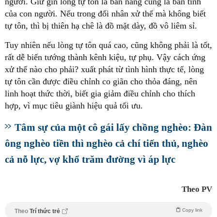
người. Giữ gìn lòng tự tôn là bản năng cũng là bản tính
của con người. Nếu trong đối nhân xử thế mà không biết
tự tôn, thì bị thiên hạ chê là đồ mặt dày, đồ vô liêm sỉ.
Tuy nhiên nếu lòng tự tôn quá cao, cũng không phải là tốt,
rất dễ biến tướng thành kênh kiệu, tự phụ. Vậy cách ứng
xử thế nào cho phải? xuất phát từ tình hình thực tế, lòng
tự tôn cần được điều chỉnh co giãn cho thỏa đáng, nên
linh hoạt thức thời, biết gia giảm điều chỉnh cho thích
hợp, vì mục tiêu giành hiệu quả tối ưu.
Tâm sự của một cô gái lấy chồng nghèo: Đàn
ông nghèo tiền thì nghèo cả chí tiến thủ, nghèo
cả nỗ lực, vợ khổ trăm đường vì áp lực
Theo PV
Copy link
Theo
Trí thức trẻ