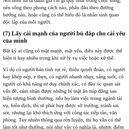
Nói nôm na là đánh giá cái gì quý nhất trong cuộc sống,
nên sống theo phong cách nào, phấn đấu theo đường
hướng nào, hoặc cũng có thể hiểu đó là nhân sinh quan
độc lập của mỗi người.
(7) Lấy cái mạnh của người bù đắp cho cái yếu
của mình
Bất kỳ ai cũng có mặt mạnh, mặt yếu, điều này được thể
hiện ít hay nhiều trong khi xử lý vụ việc hoặc xử thế.
Ví dụ có người bản tính rụt rè, thiếu quyết đoán, có người
hay khép nép, e thẹn, có người nhanh nhạy, sáng suốt, có
người có khả năng tư duy chính xác, có đầu óc quan sát
vấn đề, cảm nhận được những bí mật ẩn núp đằng sau
hiện tượng bình thường, nếu họ làm việc trong ngành tài
vụ, biên dịch, thì sẽ phát huy được sở trường, tránh sai
sót, nhưng lại khó thích ứng với công tác tiếp tân, văn
phòng. Tuy nhiên thông qua rèn luyện, thì họ vẫn có thể
làm tốt như thường, nói như vậy có nghĩa là, nhược điểm