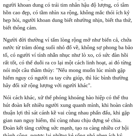
người khoan dung có trái tim nhân hậu độ lượng, có tâm
hồn cao đẹp, có tầm nhìn xa rộng, không mắc thói ích kỷ
hẹp hòi, người khoan dung biết nhường nhịn, biết tha thứ,
biết thông cảm.
Người đời thường ví tấm lòng rộng mở như biển cả, chứa
nước từ trăm dòng suối nhỏ đổ về, không sợ phong ba bão
tố, có người ví tính nhẫn nhục như lò xo, có sức đàn hồi
rất tốt, có thể duỗi ra co lại một cách linh hoạt, ai đó từng
nói một câu thâm thúy: "Nếu mong muốn lúc mình gặp
hiểm nguy có người ra tay cứu giúp, thì lúc bình thường
hãy đối xử rộng lượng với người khác".
Nói cách khác, xử thế phóng khoáng hào hiệp có thể thu
hút đoàn kết nhiều người xung quanh mình, khi hoàn cảnh
thuận lợi thì sát cánh kề vai cùng nhau phấn đấu, khi gặp
gian nan nguy hiểm, thì cùng nhau chịu đựng sẻ chia.
Đoàn kết tăng cường sức mạnh, tạo ra càng nhiều cơ hội
thành công, ngược lại những kẻ sống nhỏ nhen ích kỷ,