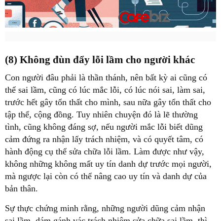
(8) Không đùn đẩy lỗi lầm cho người khác
Con người đâu phải là thần thánh, nên bất kỳ ai cũng có
thể sai lầm, cũng có lúc mắc lỗi, có lúc nói sai, làm sai,
trước hết gây tổn thất cho mình, sau nữa gây tổn thất cho
tập thể, cộng đồng. Tuy nhiên chuyện đó là lẽ thường
tình, cũng không đáng sợ, nếu người mắc lỗi biết dũng
cảm đứng ra nhận lấy trách nhiệm, và có quyết tâm, có
hành động cụ thể sửa chữa lỗi lầm. Làm được như vậy,
không những không mất uy tín danh dự trước mọi người,
mà ngược lại còn có thể nâng cao uy tín và danh dự của
bản thân.
Sự thực chứng minh rằng, những người dũng cảm nhận
sai lầm, dám gánh vác trách nhiệm sửa chữa sai lầm, thì