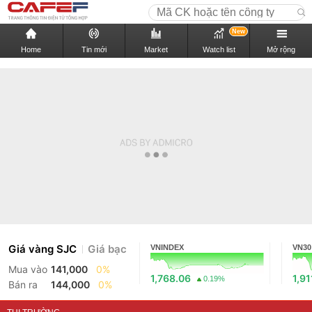
New
Home
Tin mới
Market
Watch list
Mở rộng
Giá vàng SJC
Giá bạc
VNINDEX
VN30
Mua vào
141,000
0%
1,768.06
1,91
0.19%
Bán ra
144,000
0%