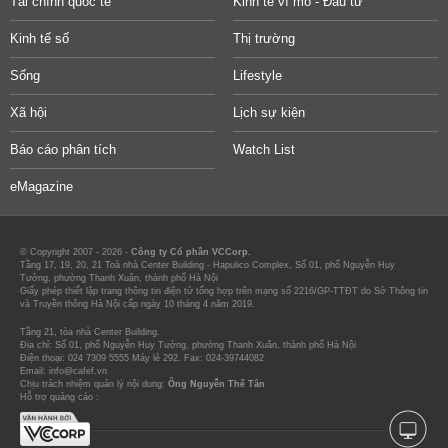
Tài chính quốc tế
Kinh tế vĩ mô - Đầu tư
Kinh tế số
Thị trường
Sống
Lifestyle
Xã hội
Lịch sự kiện
Báo cáo phân tích
Watch List
eMagazine
© Copyright 2007 - 2026 -
Công ty Cổ phần VCCorp.
Tầng 17, 19, 20, 21 Toà nhà Center Building - Hapulico Complex, Số 01, phố Nguyễn Huy
Tưởng, phường Thanh Xuân, thành phố Hà Nội
Giấy phép thiết lập trang thông tin điện tử tổng hợp trên mạng số 2216/GP-TTĐT do Sở Thông tin
và Truyền thông Hà Nội cấp ngày 10 tháng 4 năm 2019.
Tầng 21, tòa nhà Center Building.
Địa chỉ: Số 01, phố Nguyễn Huy Tưởng, phường Thanh Xuân, thành phố Hà Nội
Điện thoại: 024 7309 5555 Máy lẻ 292. Fax: 024-39744082
Email: info@cafef.vn
Chịu trách nhiệm quản lý nội dung:
Ông Nguyễn Thế Tân
Hỗ trợ quảng cáo :