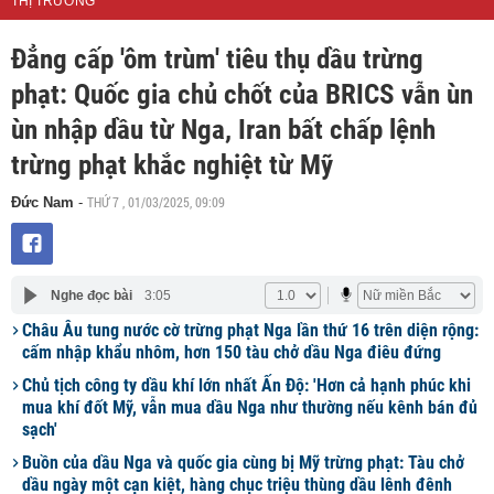
THỊ TRƯỜNG
Đẳng cấp 'ôm trùm' tiêu thụ dầu trừng
phạt: Quốc gia chủ chốt của BRICS vẫn ùn
ùn nhập dầu từ Nga, Iran bất chấp lệnh
trừng phạt khắc nghiệt từ Mỹ
THỨ 7 , 01/03/2025, 09:09
Đức Nam
-
Nghe đọc bài
3:05
Châu Âu tung nước cờ trừng phạt Nga lần thứ 16 trên diện rộng:
cấm nhập khẩu nhôm, hơn 150 tàu chở dầu Nga điêu đứng
Chủ tịch công ty dầu khí lớn nhất Ấn Độ: 'Hơn cả hạnh phúc khi
mua khí đốt Mỹ, vẫn mua dầu Nga như thường nếu kênh bán đủ
sạch'
Buồn của dầu Nga và quốc gia cùng bị Mỹ trừng phạt: Tàu chở
dầu ngày một cạn kiệt, hàng chục triệu thùng dầu lênh đênh