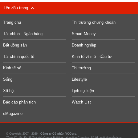
Lên đầu trang
Trang chủ
Thị trường chứng khoán
Tài chính - Ngân hàng
Smart Money
Bất động sản
Doanh nghiệp
Tài chính quốc tế
Kinh tế vĩ mô - Đầu tư
Kinh tế số
Thị trường
Sống
Lifestyle
Xã hội
Lịch sự kiện
Báo cáo phân tích
Watch List
eMagazine
© Copyright 2007 - 2026 -
Công ty Cổ phần VCCorp.
Tầng 17, 19, 20, 21 Toà nhà Center Building - Hapulico Complex, Số 01, phố Nguyễn Huy