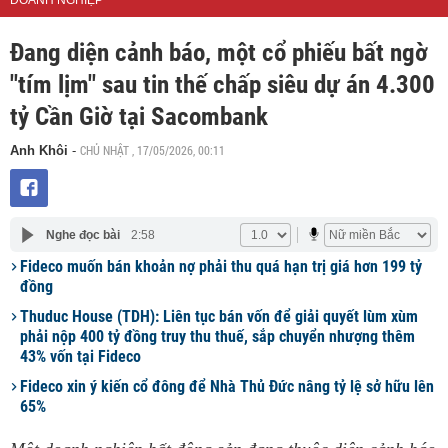
DOANH NGHIỆP
Đang diện cảnh báo, một cổ phiếu bất ngờ
"tím lịm" sau tin thế chấp siêu dự án 4.300
tỷ Cần Giờ tại Sacombank
CHỦ NHẬT , 17/05/2026, 00:11
Anh Khôi
-
Nghe đọc bài
2:58
Fideco muốn bán khoản nợ phải thu quá hạn trị giá hơn 199 tỷ
đồng
Thuduc House (TDH): Liên tục bán vốn để giải quyết lùm xùm
phải nộp 400 tỷ đồng truy thu thuế, sắp chuyển nhượng thêm
43% vốn tại Fideco
Fideco xin ý kiến cổ đông để Nhà Thủ Đức nâng tỷ lệ sở hữu lên
65%