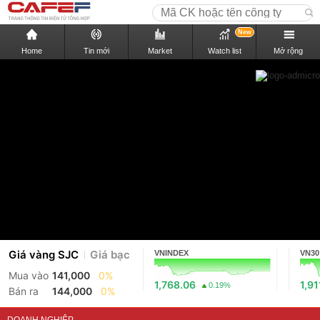
New
Home
Tin mới
Market
Watch list
Mở rộng
Giá vàng SJC
Giá bạc
VNINDEX
VN30
Mua vào
141,000
0%
1,768.06
1,91
0.19%
Bán ra
144,000
0%