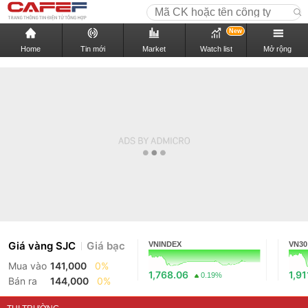
New
Home
Tin mới
Market
Watch list
Mở rộng
Giá vàng SJC
Giá bạc
VNINDEX
VN30
Mua vào
141,000
0%
1,768.06
1,91
0.19%
Bán ra
144,000
0%