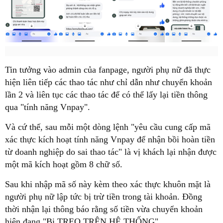
Tin tưởng vào admin của fanpage, người phụ nữ đã thực
hiện liên tiếp các thao tác như chỉ dẫn như chuyển khoản
lần 2 và liên tục các thao tác để có thể lấy lại tiền thông
qua "tính năng Vnpay".
Và cứ thế, sau mỗi một dòng lệnh "yêu cầu cung cấp mã
xác thực kích hoạt tính năng Vnpay để nhận bồi hoàn tiền
từ doanh nghiệp do sai thao tác" là vị khách lại nhận được
một mã kích hoạt gồm 8 chữ số.
Sau khi nhập mã số này kèm theo xác thực khuôn mặt là
người phụ nữ lập tức bị trừ tiền trong tài khoản. Đồng
thời nhận lại thông báo rằng số tiền vừa chuyển khoản
hiện đang "Bị TREO TRÊN HỆ THỐNG".