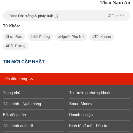
Theo Nam An
Copy link
Theo
Đời sống & pháp luật
Từ Khóa:
Lừa Đảo
Hải Phòng
Người Phụ Nữ
Tài Khoản
Đối Tượng
TIN MỚI CẬP NHẬT
Lên đầu trang
Trang chủ
Thị trường chứng khoán
Tài chính - Ngân hàng
Smart Money
Bất động sản
Doanh nghiệp
Tài chính quốc tế
Kinh tế vĩ mô - Đầu tư