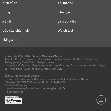
Kinh tế số
Thị trường
Sống
Lifestyle
Xã hội
Lịch sự kiện
Báo cáo phân tích
Watch List
eMagazine
© Copyright 2007 - 2026 -
Công ty Cổ phần VCCorp.
Tầng 17, 19, 20, 21 Toà nhà Center Building - Hapulico Complex, Số 01, phố Nguyễn Huy
Tưởng, phường Thanh Xuân, thành phố Hà Nội
Giấy phép thiết lập trang thông tin điện tử tổng hợp trên mạng số 2216/GP-TTĐT do Sở Thông tin
và Truyền thông Hà Nội cấp ngày 10 tháng 4 năm 2019.
Tầng 21, tòa nhà Center Building.
Địa chỉ: Số 01, phố Nguyễn Huy Tưởng, phường Thanh Xuân, thành phố Hà Nội
Điện thoại: 024 7309 5555 Máy lẻ 292. Fax: 024-39744082
Email: info@cafef.vn
Chịu trách nhiệm quản lý nội dung:
Ông Nguyễn Thế Tân
Hỗ trợ quảng cáo :