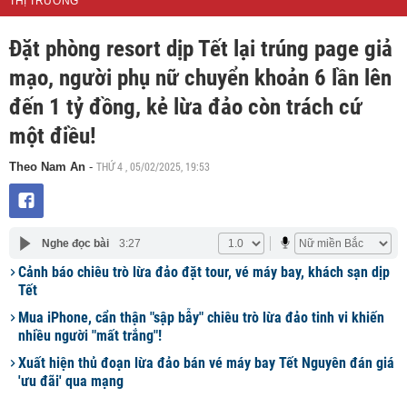
THỊ TRƯỜNG
Đặt phòng resort dịp Tết lại trúng page giả
mạo, người phụ nữ chuyển khoản 6 lần lên
đến 1 tỷ đồng, kẻ lừa đảo còn trách cứ
một điều!
THỨ 4 , 05/02/2025, 19:53
Theo Nam An
-
Nghe đọc bài
3:27
Cảnh báo chiêu trò lừa đảo đặt tour, vé máy bay, khách sạn dịp
Tết
Mua iPhone, cẩn thận "sập bẫy" chiêu trò lừa đảo tinh vi khiến
nhiều người "mất trắng"!
Xuất hiện thủ đoạn lừa đảo bán vé máy bay Tết Nguyên đán giá
'ưu đãi' qua mạng