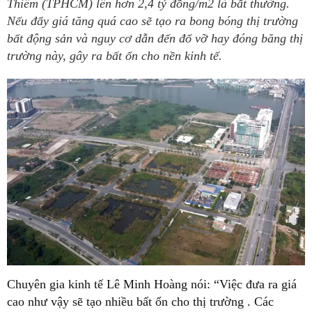
Thiêm (TPHCM) lên hơn 2,4 tỷ đồng/m2 là bất thường.
Nếu đẩy giá tăng quá cao sẽ tạo ra bong bóng thị trường
bất động sản và nguy cơ dẫn đến đổ vỡ hay đóng băng thị
trường này, gây ra bất ổn cho nền kinh tế.
Chuyên gia kinh tế Lê Minh Hoàng nói: “Việc đưa ra giá
cao như vậy sẽ tạo nhiều bất ổn cho thị trường . Các