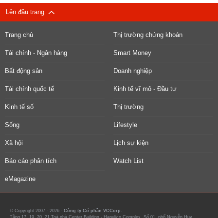
Lên đầu trang
Trang chủ
Thị trường chứng khoán
Tài chính - Ngân hàng
Smart Money
Bất động sản
Doanh nghiệp
Tài chính quốc tế
Kinh tế vĩ mô - Đầu tư
Kinh tế số
Thị trường
Sống
Lifestyle
Xã hội
Lịch sự kiện
Báo cáo phân tích
Watch List
eMagazine
© Copyright 2007 - 2026 -
Công ty Cổ phần VCCorp.
Tầng 17, 19, 20, 21 Toà nhà Center Building - Hapulico Complex, Số 01, phố Nguyễn Huy