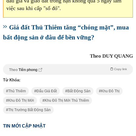
đấu giá và giao đất trong hạn không quá 5 ngày làm
việc sau khi cấp "sổ đỏ".
Giá đất Thủ Thiêm tăng “chóng mặt”, mua
bất động sản ở đâu để bền vững?
Theo DUY QUANG
Copy link
Theo
Tiền phong
Từ Khóa:
Thủ Thiêm
Đấu Giá Đất
Bất Động Sản
Khu Đô Thị
Khu Đô Thị Mới
Khu Đô Thị Mới Thủ Thiêm
Thị Trường Bất Động Sản
TIN MỚI CẬP NHẬT