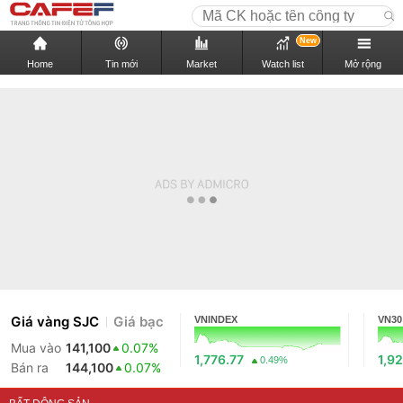
New
Home
Tin mới
Market
Watch list
Mở rộng
Giá vàng SJC
Giá bạc
VNINDEX
VN30
Mua vào
141,100
0.07%
1,776.77
1,92
0.49%
Bán ra
144,100
0.07%