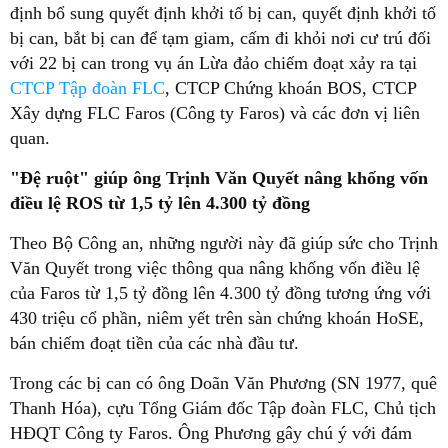
định bổ sung quyết định khởi tố bị can, quyết định khởi tố
bị can, bắt bị can để tạm giam, cấm đi khỏi nơi cư trú đối
với 22 bị can trong vụ án Lừa đảo chiếm đoạt xảy ra tại
CTCP Tập đoàn FLC
, CTCP Chứng khoán BOS, CTCP
Xây dựng FLC Faros (Công ty Faros) và các đơn vị liên
quan.
"Đệ ruột" giúp ông Trịnh Văn Quyết nâng khống vốn
điều lệ ROS từ 1,5 tỷ lên 4.300 tỷ đồng
Theo Bộ Công an, những người này đã giúp sức cho Trịnh
Văn Quyết trong việc thông qua nâng khống vốn điều lệ
của Faros từ 1,5 tỷ đồng lên 4.300 tỷ đồng tương ứng với
430 triệu cổ phần, niêm yết trên sàn chứng khoán HoSE,
bán chiếm đoạt tiền của các nhà đầu tư.
Trong các bị can có ông Doãn Văn Phương (SN 1977, quê
Thanh Hóa), cựu Tổng Giám đốc Tập đoàn FLC, Chủ tịch
HĐQT Công ty Faros. Ông Phương gây chú ý với đám