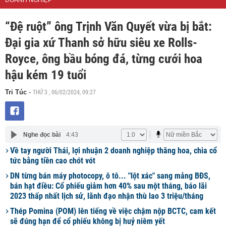
DOANH NGHIỆP
“Đệ ruột” ông Trịnh Văn Quyết vừa bị bắt:
Đại gia xứ Thanh sở hữu siêu xe Rolls-
Royce, ông bầu bóng đá, từng cưới hoa
hậu kém 19 tuổi
THỨ 3 , 06/02/2024, 09:27
Tri Túc
-
Nghe đọc bài
4:43
Về tay người Thái, lợi nhuận 2 doanh nghiệp thăng hoa, chia cổ
tức bằng tiền cao chót vót
DN từng bán máy photocopy, ô tô... "lột xác" sang mảng BĐS,
bán hạt điều: Cổ phiếu giảm hơn 40% sau một tháng, báo lãi
2023 thấp nhất lịch sử, lãnh đạo nhận thù lao 3 triệu/tháng
Thép Pomina (POM) lên tiếng về việc chậm nộp BCTC, cam kết
sẽ đúng hạn để cổ phiếu không bị huỷ niêm yết