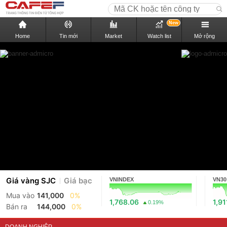
New
Home
Tin mới
Market
Watch list
Mở rộng
Giá vàng SJC
Giá bạc
VNINDEX
VN30
Mua vào
141,000
0%
1,768.06
1,91
0.19%
Bán ra
144,000
0%