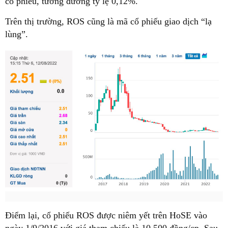
cổ phiếu, tương đương tỷ lệ 0,12%.
Trên thị trường, ROS cũng là mã cổ phiếu giao dịch “lạ
lùng”.
Điểm lại, cổ phiếu ROS được niêm yết trên HoSE vào
ngày 1/9/2016 với giá tham chiếu là 10.500 đồng/cp. Sau