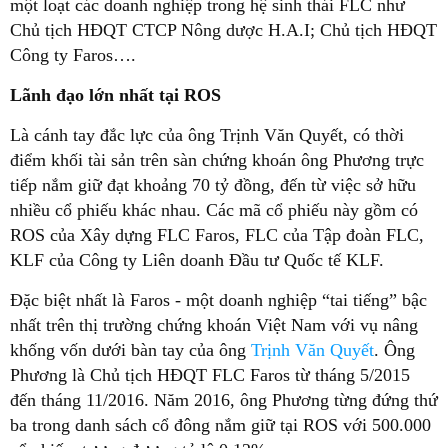
một loạt các doanh nghiệp trong hệ sinh thái FLC như
Chủ tịch HĐQT CTCP Nông dược H.A.I; Chủ tịch HĐQT
Công ty Faros….
Lãnh đạo lớn nhất tại ROS
Là cánh tay đắc lực của ông Trịnh Văn Quyết, có thời
điểm khối tài sản trên sàn chứng khoán ông Phương trực
tiếp nắm giữ đạt khoảng 70 tỷ đồng, đến từ việc sở hữu
nhiều cổ phiếu khác nhau.
Các mã cổ phiếu này gồm có
ROS của Xây dựng FLC Faros, FLC của Tập đoàn FLC,
KLF của Công ty Liên doanh Đầu tư Quốc tế KLF.
Đặc biệt nhất là Faros - một doanh nghiệp “tai tiếng” bậc
nhất trên thị trường chứng khoán Việt Nam với vụ nâng
khống vốn dưới bàn tay của ông
Trịnh Văn Quyết
. Ông
Phương là Chủ tịch HĐQT FLC Faros từ tháng 5/2015
đến tháng 11/2016. Năm 2016, ông Phương từng đứng thứ
ba trong danh sách cổ đông nắm giữ tại ROS với 500.000