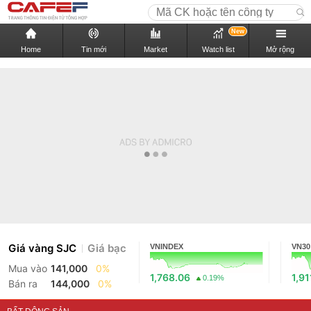
New
Home
Tin mới
Market
Watch list
Mở rộng
Giá vàng SJC
Giá bạc
VNINDEX
VN30
Mua vào
141,000
0%
1,768.06
1,91
0.19%
Bán ra
144,000
0%