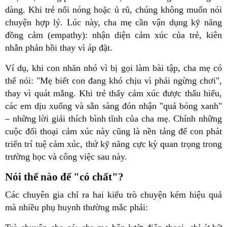
dàng. Khi trẻ nổi nóng hoặc ủ rũ, chúng không muốn nói
chuyện hợp lý. Lúc này, cha mẹ cần vận dụng kỹ năng
đồng cảm (empathy): nhận diện cảm xúc của trẻ, kiên
nhẫn phản hồi thay vì áp đặt.
Ví dụ, khi con nhăn nhó vì bị gọi làm bài tập, cha mẹ có
thể nói: "Mẹ biết con đang khó chịu vì phải ngừng chơi",
thay vì quát mắng. Khi trẻ thấy cảm xúc được thấu hiểu,
các em dịu xuống và sẵn sàng đón nhận "quả bóng xanh"
– những lời giải thích bình tĩnh của cha mẹ. Chính những
cuộc đối thoại cảm xúc này cũng là nền tảng để con phát
triển trí tuệ cảm xúc, thứ kỹ năng cực kỳ quan trọng trong
trường học và công việc sau này.
Nói thế nào để "có chất"?
Các chuyên gia chỉ ra hai kiểu trò chuyện kém hiệu quả
mà nhiều phụ huynh thường mắc phải: