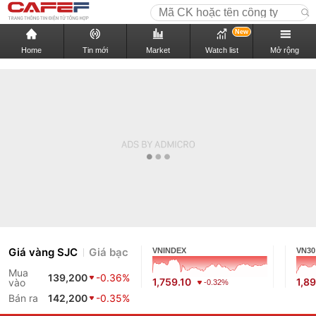
New
Home
Tin mới
Market
Watch list
Mở rộng
Giá vàng SJC
Giá bạc
VNINDEX
VN30
Mua
139,200
-0.36%
1,759.10
1,8
vào
-0.32%
Bán ra
142,200
-0.35%