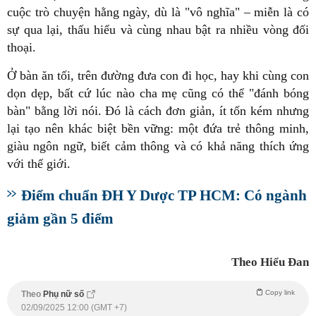
cuộc trò chuyện hằng ngày, dù là "vô nghĩa" – miễn là có
sự qua lại, thấu hiểu và cùng nhau bật ra nhiều vòng đối
thoại.
Ở bàn ăn tối, trên đường đưa con đi học, hay khi cùng con
dọn dẹp, bất cứ lúc nào cha mẹ cũng có thể "đánh bóng
bàn" bằng lời nói. Đó là cách đơn giản, ít tốn kém nhưng
lại tạo nên khác biệt bền vững: một đứa trẻ thông minh,
giàu ngôn ngữ, biết cảm thông và có khả năng thích ứng
với thế giới.
Điểm chuẩn ĐH Y Dược TP HCM: Có ngành
giảm gần 5 điểm
Theo Hiểu Đan
Copy link
Theo
Phụ nữ số
02/09/2025 12:00 (GMT +7)