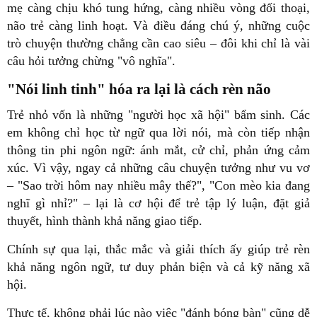
mẹ càng chịu khó tung hứng, càng nhiều vòng đối thoại,
não trẻ càng linh hoạt. Và điều đáng chú ý, những cuộc
trò chuyện thường chẳng cần cao siêu – đôi khi chỉ là vài
câu hỏi tưởng chừng "vô nghĩa".
"Nói linh tinh" hóa ra lại là cách rèn não
Trẻ nhỏ vốn là những "người học xã hội" bẩm sinh. Các
em không chỉ học từ ngữ qua lời nói, mà còn tiếp nhận
thông tin phi ngôn ngữ: ánh mắt, cử chỉ, phản ứng cảm
xúc. Vì vậy, ngay cả những câu chuyện tưởng như vu vơ
– "Sao trời hôm nay nhiều mây thế?", "Con mèo kia đang
nghĩ gì nhỉ?" – lại là cơ hội để trẻ tập lý luận, đặt giả
thuyết, hình thành khả năng giao tiếp.
Chính sự qua lại, thắc mắc và giải thích ấy giúp trẻ rèn
khả năng ngôn ngữ, tư duy phản biện và cả kỹ năng xã
hội.
Thực tế, không phải lúc nào việc "đánh bóng bàn" cũng dễ