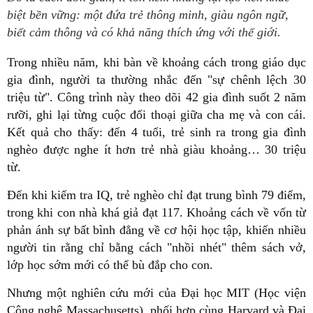
biệt bền vững: một đứa trẻ thông minh, giàu ngôn ngữ,
biết cảm thông và có khả năng thích ứng với thế giới.
Trong nhiều năm, khi bàn về khoảng cách trong giáo dục
gia đình, người ta thường nhắc đến "sự chênh lệch 30
triệu từ". Công trình này theo dõi 42 gia đình suốt 2 năm
rưỡi, ghi lại từng cuộc đối thoại giữa cha mẹ và con cái.
Kết quả cho thấy: đến 4 tuổi, trẻ sinh ra trong gia đình
nghèo được nghe ít hơn trẻ nhà giàu khoảng… 30 triệu
từ.
Đến khi kiểm tra IQ, trẻ nghèo chỉ đạt trung bình 79 điểm,
trong khi con nhà khá giả đạt 117. Khoảng cách về vốn từ
phản ánh sự bất bình đẳng về cơ hội học tập, khiến nhiều
người tin rằng chỉ bằng cách "nhồi nhét" thêm sách vở,
lớp học sớm mới có thể bù đắp cho con.
Nhưng một nghiên cứu mới của Đại học MIT (Học viện
Công nghệ Massachusetts), phối hợp cùng Harvard và Đại