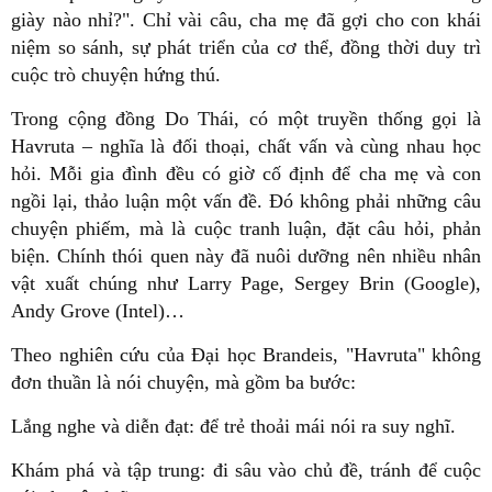
giày nào nhỉ?". Chỉ vài câu, cha mẹ đã gợi cho con khái
niệm so sánh, sự phát triển của cơ thể, đồng thời duy trì
cuộc trò chuyện hứng thú.
Trong cộng đồng Do Thái, có một truyền thống gọi là
Havruta – nghĩa là đối thoại, chất vấn và cùng nhau học
hỏi. Mỗi gia đình đều có giờ cố định để cha mẹ và con
ngồi lại, thảo luận một vấn đề. Đó không phải những câu
chuyện phiếm, mà là cuộc tranh luận, đặt câu hỏi, phản
biện. Chính thói quen này đã nuôi dưỡng nên nhiều nhân
vật xuất chúng như Larry Page, Sergey Brin (Google),
Andy Grove (Intel)…
Theo nghiên cứu của Đại học Brandeis, "Havruta" không
đơn thuần là nói chuyện, mà gồm ba bước:
Lắng nghe và diễn đạt: để trẻ thoải mái nói ra suy nghĩ.
Khám phá và tập trung: đi sâu vào chủ đề, tránh để cuộc