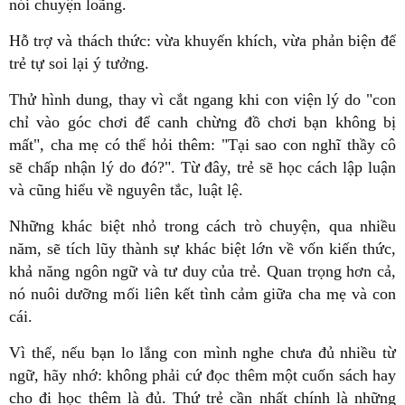
nói chuyện loãng.
Hỗ trợ và thách thức: vừa khuyến khích, vừa phản biện để
trẻ tự soi lại ý tưởng.
Thử hình dung, thay vì cắt ngang khi con viện lý do "con
chỉ vào góc chơi để canh chừng đồ chơi bạn không bị
mất", cha mẹ có thể hỏi thêm: "Tại sao con nghĩ thầy cô
sẽ chấp nhận lý do đó?". Từ đây, trẻ sẽ học cách lập luận
và cũng hiểu về nguyên tắc, luật lệ.
Những khác biệt nhỏ trong cách trò chuyện, qua nhiều
năm, sẽ tích lũy thành sự khác biệt lớn về vốn kiến thức,
khả năng ngôn ngữ và tư duy của trẻ. Quan trọng hơn cả,
nó nuôi dưỡng mối liên kết tình cảm giữa cha mẹ và con
cái.
Vì thế, nếu bạn lo lắng con mình nghe chưa đủ nhiều từ
ngữ, hãy nhớ: không phải cứ đọc thêm một cuốn sách hay
cho đi học thêm là đủ. Thứ trẻ cần nhất chính là những