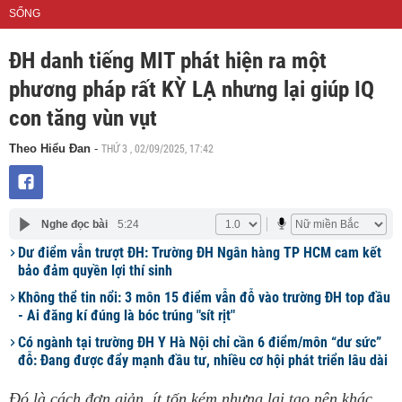
SỐNG
ĐH danh tiếng MIT phát hiện ra một
phương pháp rất KỲ LẠ nhưng lại giúp IQ
con tăng vùn vụt
THỨ 3 , 02/09/2025, 17:42
Theo Hiểu Đan
-
Nghe đọc bài
5:24
Dư điểm vẫn trượt ĐH: Trường ĐH Ngân hàng TP HCM cam kết
bảo đảm quyền lợi thí sinh
Không thể tin nổi: 3 môn 15 điểm vẫn đỗ vào trường ĐH top đầu
- Ai đăng kí đúng là bóc trúng "sít rịt"
Có ngành tại trường ĐH Y Hà Nội chỉ cần 6 điểm/môn “dư sức”
đỗ: Đang được đẩy mạnh đầu tư, nhiều cơ hội phát triển lâu dài
Đó là cách đơn giản, ít tốn kém nhưng lại tạo nên khác