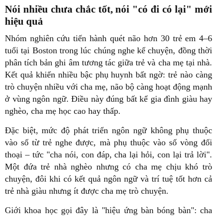
Nói nhiều chưa chắc tốt, nói "có đi có lại" mới
hiệu quả
Nhóm nghiên cứu tiến hành quét não hơn 30 trẻ em 4–6
tuổi tại Boston trong lúc chúng nghe kể chuyện, đồng thời
phân tích bản ghi âm tương tác giữa trẻ và cha mẹ tại nhà.
Kết quả khiến nhiều bậc phụ huynh bất ngờ: trẻ nào càng
trò chuyện nhiều với cha mẹ, não bộ càng hoạt động mạnh
ở vùng ngôn ngữ. Điều này đúng bất kể gia đình giàu hay
nghèo, cha mẹ học cao hay thấp.
Đặc biệt, mức độ phát triển ngôn ngữ không phụ thuộc
vào số từ trẻ nghe được, mà phụ thuộc vào số vòng đối
thoại – tức "cha nói, con đáp, cha lại hỏi, con lại trả lời".
Một đứa trẻ nhà nghèo nhưng có cha mẹ chịu khó trò
chuyện, đôi khi có kết quả ngôn ngữ và trí tuệ tốt hơn cả
trẻ nhà giàu nhưng ít được cha mẹ trò chuyện.
Giới khoa học gọi đây là "hiệu ứng bàn bóng bàn": cha