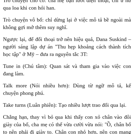
Trò chuyện cho có: cha mẹ bận lướt điện thoại, chỉ ừ hữ
qua loa khi con hỏi han.
Trò chuyện vô bổ: chỉ dừng lại ở việc mô tả bề ngoài mà
không gợi mở thêm suy nghĩ.
Ngược lại, để đối thoại trở nên hiệu quả, Dana Suskind –
người sáng lập dự án "Thu hẹp khoảng cách thành tích
học tập" ở Mỹ – đưa ra nguyên tắc 3T:
Tune in (Chú tâm): Quan sát và tham gia vào việc con
đang làm.
Talk more (Nói nhiều hơn): Dùng từ ngữ mô tả, kể
chuyện phong phú.
Take turns (Luân phiên): Tạo nhiều lượt trao đổi qua lại.
Chẳng hạn, thay vì bỏ qua khi thấy con xỏ chân vào đôi
giày của bố, cha mẹ có thể vừa cười vừa nói: "Ồ, chân bố
to nên phải đi giày to. Chân con nhỏ hơn, nên con mang