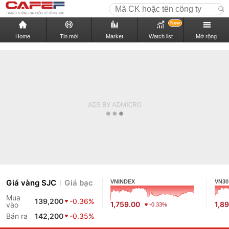
New
Home
Tin mới
Market
Watch list
Mở rộng
Giá vàng SJC
Giá bạc
VNINDEX
VN30
Mua
139,200
-0.36%
1,759.00
1,89
vào
-0.33%
Bán ra
142,200
-0.35%