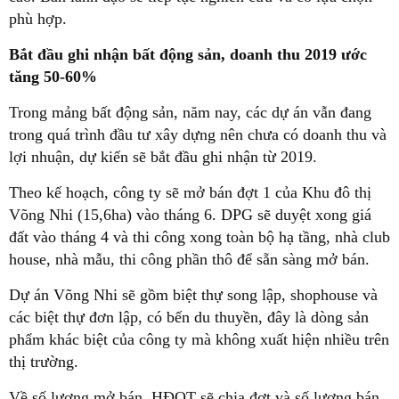
phù hợp.
Bắt đầu ghi nhận bất động sản, doanh thu 2019 ước
tăng 50-60%
Trong mảng bất động sản, năm nay, các dự án vẫn đang
trong quá trình đầu tư xây dựng nên chưa có doanh thu và
lợi nhuận, dự kiến sẽ bắt đầu ghi nhận từ 2019.
Theo kế hoạch, công ty sẽ mở bán đợt 1 của Khu đô thị
Võng Nhi (15,6ha) vào tháng 6. DPG sẽ duyệt xong giá
đất vào tháng 4 và thi công xong toàn bộ hạ tầng, nhà club
house, nhà mẫu, thi công phần thô để sẵn sàng mở bán.
Dự án Võng Nhi sẽ gồm biệt thự song lập, shophouse và
các biệt thự đơn lập, có bến du thuyền, đây là dòng sản
phẩm khác biệt của công ty mà không xuất hiện nhiều trên
thị trường.
Về số lượng mở bán, HĐQT sẽ chia đợt và số lượng bán