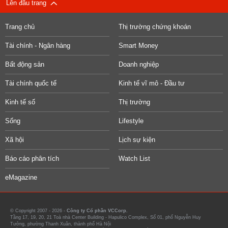
Lên đầu trang
Trang chủ
Thị trường chứng khoán
Tài chính - Ngân hàng
Smart Money
Bất động sản
Doanh nghiệp
Tài chính quốc tế
Kinh tế vĩ mô - Đầu tư
Kinh tế số
Thị trường
Sống
Lifestyle
Xã hội
Lịch sự kiện
Báo cáo phân tích
Watch List
eMagazine
© Copyright 2007 - 2026 -
Công ty Cổ phần VCCorp.
Tầng 17, 19, 20, 21 Toà nhà Center Building - Hapulico Complex, Số 01, phố Nguyễn Huy
Tưởng, phường Thanh Xuân, thành phố Hà Nội