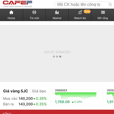
New
Home
Tin mới
Market
Watch list
Mở rộng
Giá vàng SJC
Giá bạc
VNINDEX
VN30
Mua vào
140,200
0.36%
1,768.06
1,91
0.19%
Bán ra
143,200
0.35%