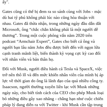
ấy".
Gates cũng có thể bị đem ra so sánh cùng với Jobs - mặc
dù hai tỷ phú không phải lúc nào cũng hòa thuận với
nhau. Gates đã thừa nhận, trong những ngày đầu dẫn dắt
Microsoft, ông “chắc chắn không phải là một người dễ
thương”. Trong một cuộc phỏng vấn năm 2020 trên
podcast “Armchair Expert”, Gates cho biết cả ông và
người bạn lâu năm Jobs đều được biết đến với ngọn lửa
cạnh tranh mãnh liệt, biến thành kỳ vọng cực kỳ cao đối
với nhân viên và bản thân họ.
Đối với Musk, người điều hành cả Tesla và SpaceX, việc
trở nên thô lỗ và đến mức khiến nhân viên của mình bị áp
lực về thời gian do ông là lãnh đạo của quá nhiều công ty.
Isaacson, người thường xuyên liên lạc với Musk những
ngày này, cho biết tính cách của CEO cho phép Musk loại
bỏ những điều gây xao nhãng - chẳng hạn như cuộc chiến
pháp lý đang diễn ra với Twitter - khi Musk cần tập trung