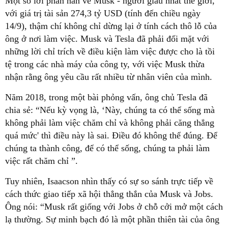
Một số lời phàn nàn về Musk - người giàu nhất thế giới,
với giá trị tài sản 274,3 tỷ USD (tính đến chiều ngày
14/9), thậm chí không chỉ dừng lại ở tính cách thô lỗ của
ông ở nơi làm việc. Musk và Tesla đã phải đối mặt với
những lời chỉ trích về điều kiện làm việc được cho là tồi
tệ trong các nhà máy của công ty, với việc Musk thừa
nhận rằng ông yêu cầu rất nhiều từ nhân viên của mình.
Năm 2018, trong một bài phỏng vấn, ông chủ Tesla đã
chia sẻ: “Nếu kỳ vọng là, ‘Này, chúng ta có thể sống mà
không phải làm việc chăm chỉ và không phải căng thẳng
quá mức' thì điều này là sai. Điều đó không thể đúng. Để
chúng ta thành công, để có thể sống, chúng ta phải làm
việc rất chăm chỉ ”.
Tuy nhiên, Isaacson nhìn thấy có sự so sánh trực tiếp về
cách thức giao tiếp xã hội thẳng thắn của Musk và Jobs.
Ông nói: “Musk rất giống với Jobs ở chỗ cởi mở một cách
lạ thường. Sự minh bạch đó là một phần thiên tài của ông