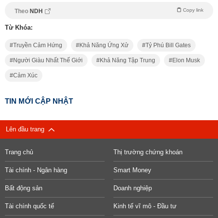
Copy link
Theo
NDH
Từ Khóa:
Truyền Cảm Hứng
Khả Năng Ứng Xử
Tỷ Phú Bill Gates
Người Giàu Nhất Thế Giới
Khả Năng Tập Trung
Elon Musk
Cảm Xúc
TIN MỚI CẬP NHẬT
Lên đầu trang
Trang chủ
Thị trường chứng khoán
Tài chính - Ngân hàng
Smart Money
Bất động sản
Doanh nghiệp
Tài chính quốc tế
Kinh tế vĩ mô - Đầu tư