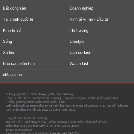
Bất động sản
Doanh nghiệp
Tài chính quốc tế
Kinh tế vĩ mô - Đầu tư
Kinh tế số
Thị trường
Sống
Lifestyle
Xã hội
Lịch sự kiện
Báo cáo phân tích
Watch List
eMagazine
© Copyright 2007 - 2026 -
Công ty Cổ phần VCCorp.
Tầng 17, 19, 20, 21 Toà nhà Center Building - Hapulico Complex, Số 01, phố Nguyễn Huy
Tưởng, phường Thanh Xuân, thành phố Hà Nội
Giấy phép thiết lập trang thông tin điện tử tổng hợp trên mạng số 2216/GP-TTĐT do Sở Thông tin
và Truyền thông Hà Nội cấp ngày 10 tháng 4 năm 2019.
Tầng 21, tòa nhà Center Building.
Địa chỉ: Số 01, phố Nguyễn Huy Tưởng, phường Thanh Xuân, thành phố Hà Nội
Điện thoại: 024 7309 5555 Máy lẻ 292. Fax: 024-39744082
Email: info@cafef.vn
Chịu trách nhiệm quản lý nội dung:
Ông Nguyễn Thế Tân