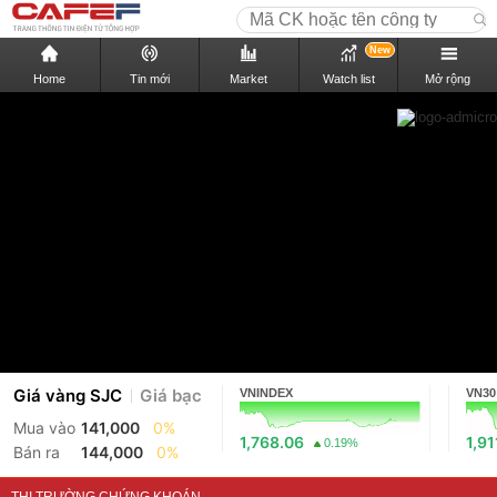
New
Home
Tin mới
Market
Watch list
Mở rộng
Giá vàng SJC
Giá bạc
VNINDEX
VN30
Mua vào
141,000
0%
1,768.06
1,91
0.19%
Bán ra
144,000
0%