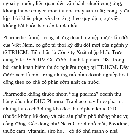
ngoài ý muốn, liên quan đến vận hành chuỗi cung ứng,
không thuộc chuyên môn tại nhà máy sản xuất; công ty đã
kịp thời khắc phục và cho rằng theo quy định, sự việc
không bắt buộc báo cáo tại đại hội.
Pharmedic là một trong những doanh nghiệp dược lâu đời
của Việt Nam, có gốc từ thời kỳ đầu đổi mới của ngành y
tế TP.HCM. Tiền thân là Công ty Xuất nhập khẩu Trực
dụng Y tế PHARIMEX, được thành lập năm 1981 trong
bối cảnh khan hiếm thuốc nghiêm trọng tại TP.HCM. Đây
được xem là một trong những mô hình doanh nghiệp hoạt
động theo cơ chế cổ phần sớm nhất cả nước.
Pharmedic không thuộc nhóm “big pharma” doanh thu
hàng đầu như DHG Pharma, Traphaco hay Imexpharm,
nhưng lại có chỗ đứng khá đặc thù ở phân khúc OTC
(thuốc không kê đơn) và các sản phẩm phổ thông phục vụ
cộng đồng. Các dòng như Natri Clorid nhỏ mắt, Povidine,
thuốc cảm, vitamin, siro ho… có độ phủ mạnh ở nhà