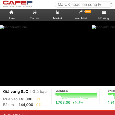
New
Home
Tin mới
Market
Watch list
Mở rộng
Giá vàng SJC
Giá bạc
VNINDEX
VN30
Mua vào
141,000
0%
1,768.06
1,91
0.19%
Bán ra
144,000
0%