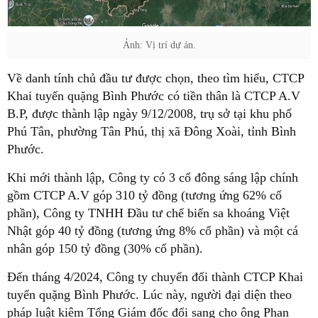
Ảnh: Vị trí dự án.
Về danh tính chủ đầu tư được chọn, theo tìm hiểu, CTCP
Khai tuyển quặng Bình Phước có tiền thân là CTCP A.V
B.P, được thành lập ngày 9/12/2008, trụ sở tại khu phố
Phú Tân, phường Tân Phú, thị xã Đông Xoài, tỉnh Bình
Phước.
Khi mới thành lập, Công ty có 3 cổ đông sáng lập chính
gồm CTCP A.V góp 310 tỷ đồng (tương ứng 62% cổ
phần), Công ty TNHH Đầu tư chế biến sa khoáng Việt
Nhật góp 40 tỷ đồng (tương ứng 8% cổ phần) và một cá
nhân góp 150 tỷ đồng (30% cổ phần).
Đến tháng 4/2024, Công ty chuyển đổi thành CTCP Khai
tuyển quặng Bình Phước. Lúc này, người đại diện theo
pháp luật kiêm Tổng Giám đốc đổi sang cho ông Phan