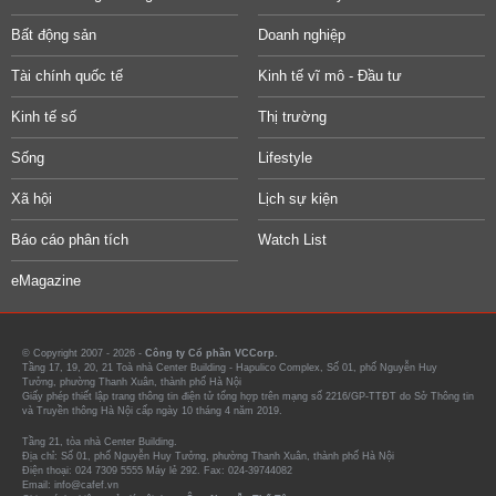
Bất động sản
Doanh nghiệp
Tài chính quốc tế
Kinh tế vĩ mô - Đầu tư
Kinh tế số
Thị trường
Sống
Lifestyle
Xã hội
Lịch sự kiện
Báo cáo phân tích
Watch List
eMagazine
© Copyright 2007 - 2026 -
Công ty Cổ phần VCCorp.
Tầng 17, 19, 20, 21 Toà nhà Center Building - Hapulico Complex, Số 01, phố Nguyễn Huy
Tưởng, phường Thanh Xuân, thành phố Hà Nội
Giấy phép thiết lập trang thông tin điện tử tổng hợp trên mạng số 2216/GP-TTĐT do Sở Thông tin
và Truyền thông Hà Nội cấp ngày 10 tháng 4 năm 2019.
Tầng 21, tòa nhà Center Building.
Địa chỉ: Số 01, phố Nguyễn Huy Tưởng, phường Thanh Xuân, thành phố Hà Nội
Điện thoại: 024 7309 5555 Máy lẻ 292. Fax: 024-39744082
Email: info@cafef.vn