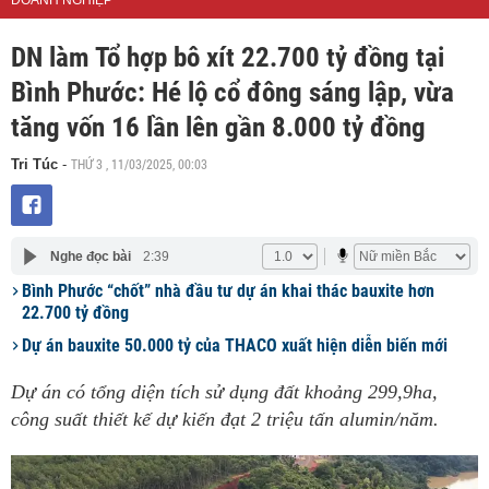
DOANH NGHIỆP
DN làm Tổ hợp bô xít 22.700 tỷ đồng tại
Bình Phước: Hé lộ cổ đông sáng lập, vừa
tăng vốn 16 lần lên gần 8.000 tỷ đồng
THỨ 3 , 11/03/2025, 00:03
Tri Túc
-
Nghe đọc bài
2:39
Bình Phước “chốt” nhà đầu tư dự án khai thác bauxite hơn
22.700 tỷ đồng
Dự án bauxite 50.000 tỷ của THACO xuất hiện diễn biến mới
Dự án có tổng diện tích sử dụng đất khoảng 299,9ha,
công suất thiết kế dự kiến đạt 2 triệu tấn alumin/năm.