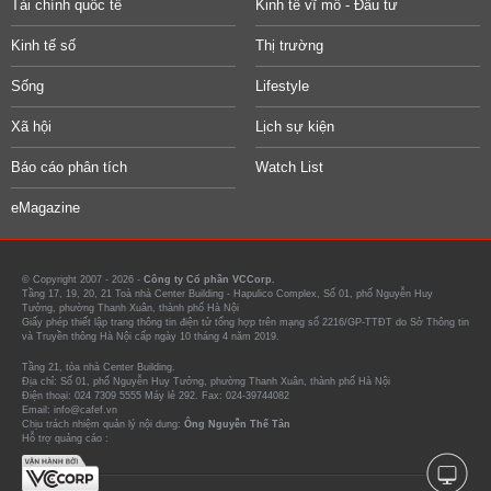
Tài chính quốc tế
Kinh tế vĩ mô - Đầu tư
Kinh tế số
Thị trường
Sống
Lifestyle
Xã hội
Lịch sự kiện
Báo cáo phân tích
Watch List
eMagazine
© Copyright 2007 - 2026 -
Công ty Cổ phần VCCorp.
Tầng 17, 19, 20, 21 Toà nhà Center Building - Hapulico Complex, Số 01, phố Nguyễn Huy
Tưởng, phường Thanh Xuân, thành phố Hà Nội
Giấy phép thiết lập trang thông tin điện tử tổng hợp trên mạng số 2216/GP-TTĐT do Sở Thông tin
và Truyền thông Hà Nội cấp ngày 10 tháng 4 năm 2019.
Tầng 21, tòa nhà Center Building.
Địa chỉ: Số 01, phố Nguyễn Huy Tưởng, phường Thanh Xuân, thành phố Hà Nội
Điện thoại: 024 7309 5555 Máy lẻ 292. Fax: 024-39744082
Email: info@cafef.vn
Chịu trách nhiệm quản lý nội dung:
Ông Nguyễn Thế Tân
Hỗ trợ quảng cáo :