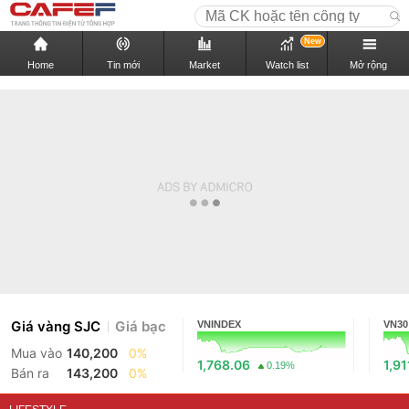
New
Home
Tin mới
Market
Watch list
Mở rộng
Giá vàng SJC
Giá bạc
VNINDEX
VN30
Mua vào
140,200
0%
1,768.06
1,91
0.19%
Bán ra
143,200
0%