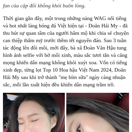
fan của cặp đôi không khỏi buồn lòng.
Thời gian gần đây, một trong những nàng WAG nổi tiếng
và hot nhất làng bóng đá Việt hiện tại - Doãn Hải My - đã
thu hút sự quan tâm của người hâm mộ khi chia sẻ chuyện
can thiệp thẩm mỹ trước thềm tết nguyên đán. Sau 3 tuần
tác động lên đôi môi, mới đây, bà xã Đoàn Văn Hậu tung
hình ảnh selfie với bờ môi xinh, màu sắc tươi tắn và căng
mọng khiến dân mạng không khỏi xuýt xoa. Vốn có tiếng
xinh đẹp, từng lọt Top 10 Hoa hậu Việt Nam 2024, Doãn
Hải My sau khi trở thành "mẹ bỉm sữa" ngày càng nhuận
sắc, mỗi lần xuất hiện đều khiến dân mạng trầm trồ.