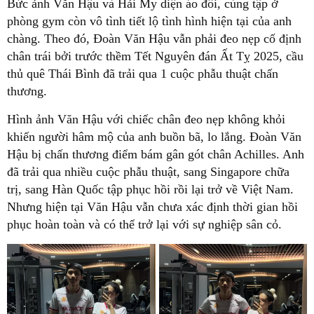
Bức ảnh Văn Hậu và Hải My diện áo đôi, cùng tập ở
phòng gym còn vô tình tiết lộ tình hình hiện tại của anh
chàng. Theo đó, Đoàn Văn Hậu vẫn phải đeo nẹp cố định
chân trái bởi trước thềm Tết Nguyên đán Ất Tỵ 2025, cầu
thủ quê Thái Bình đã trải qua 1 cuộc phẫu thuật chấn
thương.
Hình ảnh Văn Hậu với chiếc chân đeo nẹp không khỏi
khiến người hâm mộ của anh buồn bã, lo lắng. Đoàn Văn
Hậu bị chấn thương điểm bám gân gót chân Achilles. Anh
đã trải qua nhiều cuộc phẫu thuật, sang Singapore chữa
trị, sang Hàn Quốc tập phục hồi rồi lại trở về Việt Nam.
Nhưng hiện tại Văn Hậu vẫn chưa xác định thời gian hồi
phục hoàn toàn và có thể trở lại với sự nghiệp sân cỏ.