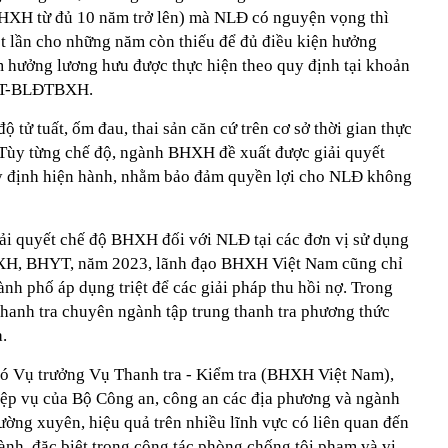
BHXH từ đủ 10 năm trở lên) mà NLĐ có nguyện vọng thì
lần cho những năm còn thiếu để đủ điều kiện hưởng
m hưởng lương hưu được thực hiện theo quy định tại khoản
/TT-BLĐTBXH.
 tử tuất, ốm đau, thai sản căn cứ trên cơ sở thời gian thực
ùy từng chế độ, ngành BHXH đề xuất được giải quyết
y định hiện hành, nhằm bảo đảm quyền lợi cho NLĐ không
ải quyết chế độ BHXH đối với NLĐ tại các đơn vị sử dụng
HXH, BHYT, năm 2023, lãnh đạo BHXH Việt Nam cũng chỉ
nh phố áp dụng triệt để các giải pháp thu hồi nợ. Trong
thanh tra chuyên ngành tập trung thanh tra phương thức
a.
 Vụ trưởng Vụ Thanh tra - Kiểm tra (BHXH Việt Nam),
iệp vụ của Bộ Công an, công an các địa phương và ngành
ng xuyên, hiệu quả trên nhiều lĩnh vực có liên quan đến
ành, đặc biệt trong công tác phòng chống tội phạm và vi