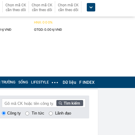
Chọn mã CK
Chọn mã CK
Chọn mã CK
cần theo dõi
cần theo dõi
cần theo dõi
Dữ liệu
F INDEX
Ị TRƯỜNG
SỐNG
LIFESTYLE
Công ty
Tin tức
Lãnh đạo