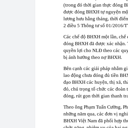
(trong đó thời gian thực đóng 
được đóng BHXH tự nguyện một 
lương hưu hằng tháng, thời điể
2 điều 5 Thông tư số 01/2016
Các chế độ BHXH một lần, chế độ
đóng BHXH đã được xác nhận. T
quyền lợi cho NLĐ theo các qu
bị ảnh hưởng theo nợ BHXH.
Bên cạnh các giải pháp nhằm gi
lao động chưa đóng đủ tiền B
đạo BHXH các huyện, thị xã, thà
đó, chú trọng tổ chức các đoàn 
đóng, rút gọn thời gian thanh tr
Theo ông Phạm Tuấn Cường, Phó
những năm qua, các đơn vị ngh
BHXH Việt Nam đã phối hợp thườ
chức năng, nhiệm vụ của hai ng