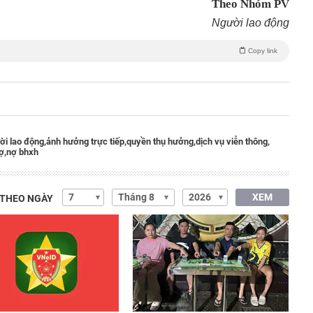
Theo Nhóm PV
Người lao động
Copy link
ời lao động,
ảnh hưởng trực tiếp,
quyền thụ hưởng,
dịch vụ viễn thông,
ợ,
nợ bhxh
XEM
 THEO NGÀY