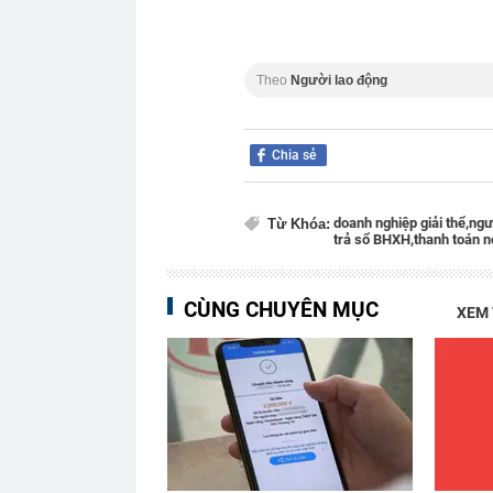
Theo
Người lao động
Chia sẻ
doanh nghiệp giải thể,
ngư
Từ Khóa:
trả sổ BHXH,
thanh toán n
CÙNG CHUYÊN MỤC
XEM