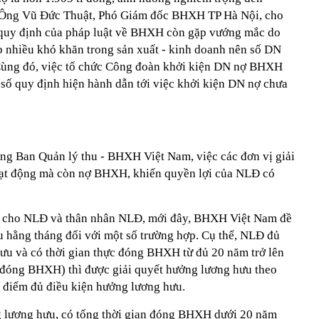
. Ông Vũ Đức Thuật, Phó Giám đốc BHXH TP Hà Nội, cho
m quy định của pháp luật về BHXH còn gặp vướng mắc do
 nhiều khó khăn trong sản xuất - kinh doanh nên số DN
 Cùng đó, việc tổ chức Công đoàn khởi kiện DN nợ BHXH
số quy định hiện hành dẫn tới việc khởi kiện DN nợ chưa
g Ban Quản lý thu - BHXH Việt Nam, việc các đơn vị giải
hoạt động mà còn nợ BHXH, khiến quyền lợi của NLĐ có
lợi cho NLĐ và thân nhân NLĐ, mới đây, BHXH Việt Nam đề
u hằng tháng đối với một số trường hợp. Cụ thể, NLĐ đủ
hưu và có thời gian thực đóng BHXH từ đủ 20 năm trở lên
 đóng BHXH) thì được giải quyết hưởng lương hưu theo
i điểm đủ điều kiện hưởng lương hưu.
g lương hưu, có tổng thời gian đóng BHXH dưới 20 năm