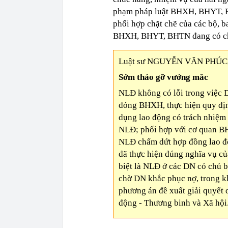
phạm pháp luật BHXH, BHYT, B
phối hợp chặt chẽ của các bộ, b
BHXH, BHYT, BHTN đang có ch
Luật sư NGUYỄN VĂN PHÚC, 
Sớm tháo gỡ vướng mắc
NLĐ không có lỗi trong việc 
đóng BHXH, thực hiện quy đị
dụng lao động có trách nhiệm 
NLĐ; phối hợp với cơ quan B
NLĐ chấm dứt hợp đồng lao độ
đã thực hiện đúng nghĩa vụ c
biệt là NLĐ ở các DN có chủ bỏ
chờ DN khắc phục nợ, trong kh
phương án đề xuất giải quyết
động - Thương binh và Xã hội