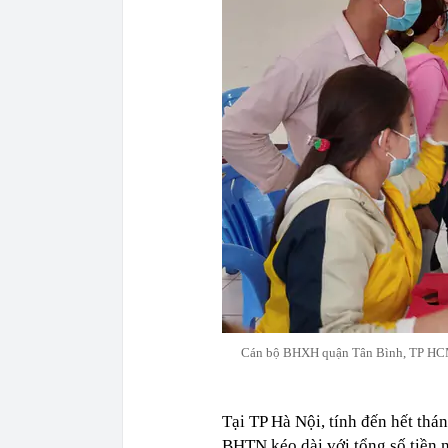
Cán bộ BHXH quận Tân Bình, TP HCM 
Tại TP Hà Nội, tính đến hết th
BHTN kéo dài với tổng số tiền 