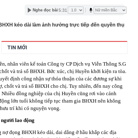
2027 trình làng với màn hình TFT và HSTC, đe dọa ngôi
5:31
Nghe đọc bài
amaha NVX và Honda SH
ng là ai mà gây sốt khi vướng nghi vấn hẹn hò Á hậu Việt?
 BHXH kéo dài làm ảnh hưởng trực tiếp đến quyền thụ
giữ lời, mua hết lượng cổ phiếu đã đăng ký
n tại của tuyến cáp treo lên thẳng nơi được mệnh danh
ệt Nam": Khi nào đón khách?
TIN MỚI
nhà đã được ngân hàng bán đấu giá, một chủ tịch HĐQT
ền, nhân viên kế toán Công ty CP Dịch vụ Viễn Thông S.G
hà nước GVR, BCM, GAS... đồng loạt tăng trần: Điều gì
hốt và trả sổ BHXH. Bức xúc, chị Huyền khởi kiện ra tòa.
 lại cho học sinh Chuyên Tuyên Quang: Ông Đỗ Anh Tuấn
quyết định công nhận sự thỏa thuận của các đương sự khi
n chỉ đạo cấp tỉnh
ợ, chốt và trả sổ BHXH cho chị. Tuy nhiên, đến nay công
Phát Invest "gom" thành công 10 triệu cổ phiếu HPX
n. Nhiều đồng nghiệp của chị Huyền cũng rơi vào cảnh
công nút giao cửa ngõ phía Nam Hà Nội, cán đích cuối
o động lớn tuổi không tiếp tục tham gia BHXH nên không
ưu trí khi có nguyện vọng.
ợt tìm kiếm về chủ đề việc làm trong 7 tháng đầu năm
 người lao động
 nợ đọng BHXH kéo dài, dai dẳng ở hầu khắp các địa