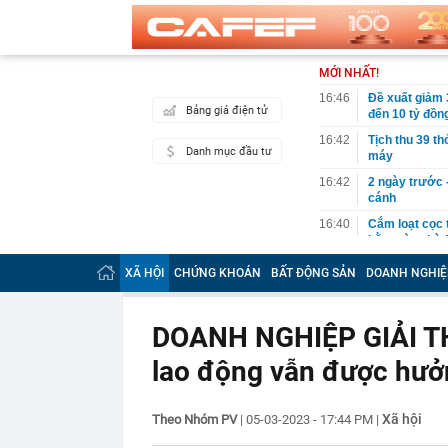
MỚI NHẤT!
16:46
Đề xuất giảm 
Bảng giá điện tử
đến 10 tỷ đồn
16:42
Tịch thu 39 th
Danh mục đầu tư
máy
16:42
2 ngày trước 
cánh
16:40
Cắm loạt cọc 
bằng tòa nhà 
16:38
9 trụ cầu Hồn
XÃ HỘI
CHỨNG KHOÁN
BẤT ĐỘNG SẢN
DOANH NGHIỆ
16:32
Đề xuất giảm 
tỷ đồng
DOANH NGHIỆP GIẢI T
16:30
Vì sao ghế nh
lao động vẫn được hưở
16:30
Bắt giữ Lê Th
16:24
Sau ngày 31/8,
online của kh
Xã hội
Theo Nhóm PV
|
05-03-2023 - 17:44 PM
|
16:24
"Tình hình vô
mạch" của Uk