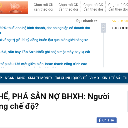
Chọn mã CK
Chọn mã CK
Chọn mã CK
Chọn mã CK
cần theo dõi
cần theo dõi
cần theo dõi
cần theo dõi
Đọc nhanh >>
30% thuế cho hộ kinh doanh, doanh nghiệp có doanh thu
g
ỏi vàng trị giá 29 tỷ đồng buôn lậu qua biên giới bằng xe
- 5/8, sân bay Tân Sơn Nhất ghi nhận một máy bay lạ cất
thép sâu 136 mét giữa biển, hoàn thành công trình cao
110 tầng chưa từng có trên thế giới
g Hà dần lộ diện giữa sông Hồng
P
NGÂN HÀNG
SMART MONEY
TÀI CHÍNH QUỐC TẾ
VĨ MÔ
KINH TẾ SỐ
TH
30% thuế cho hộ kinh doanh, doanh nghiệp thu dưới 10
HỂ, PHÁ SẢN NỢ BHXH: Người
ựa thường có lỗ tròn ở giữa?
ng chế độ?
ị Quỳnh SN 1995 trong phòng hát karaoke
 một ngân hàng có thể từ chối giao dịch rút/chuyển tiền
ách hàng trong trường hợp sau
Chia sẻ
 cùng phức tạp": Nga đổi chiến thuật, đánh vào "huyết
raine