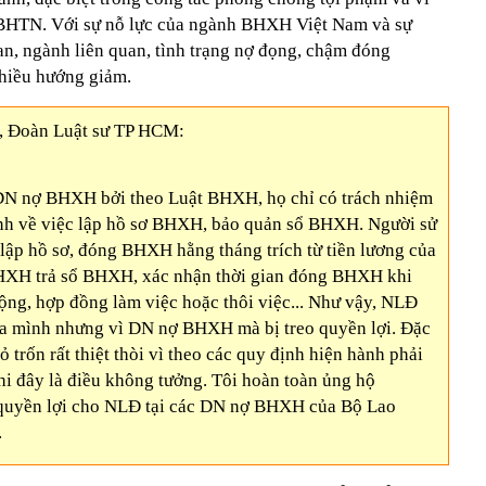
HTN. Với sự nỗ lực của ngành BHXH Việt Nam và sự
an, ngành liên quan, tình trạng nợ đọng, chậm đóng
iều hướng giảm.
Đoàn Luật sư TP HCM:
DN nợ BHXH bởi theo Luật BHXH, họ chỉ có trách nhiệm
nh về việc lập hồ sơ BHXH, bảo quản sổ BHXH. Người sử
lập hồ sơ, đóng BHXH hằng tháng trích từ tiền lương của
HXH trả sổ BHXH, xác nhận thời gian đóng BHXH khi
ng, hợp đồng làm việc hoặc thôi việc... Như vậy, NLĐ
ủa mình nhưng vì DN nợ BHXH mà bị treo quyền lợi. Đặc
 trốn rất thiệt thòi vì theo các quy định hiện hành phải
i đây là điều không tưởng. Tôi hoàn toàn ủng hộ
 quyền lợi cho NLĐ tại các DN nợ BHXH của Bộ Lao
.