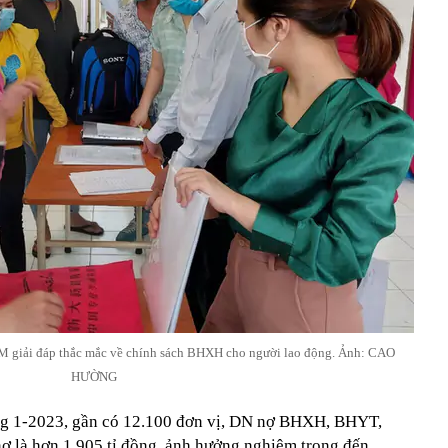
giải đáp thắc mắc về chính sách BHXH cho người lao động. Ảnh: CAO
HƯỜNG
áng 1-2023, gần có 12.100 đơn vị, DN nợ BHXH, BHYT,
nợ là hơn 1.905 tỉ đồng, ảnh hưởng nghiêm trọng đến