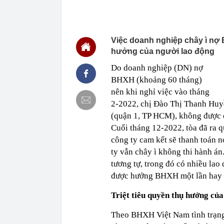
16:22
Honda PCX160 
vương của Y
16:18
Patrik Lê Gia
Việc doanh nghiệp chây ì nợ
16:15
Một chủ tịch 
hưởng của người lao động
16:15
Tình hình hiệ
Do doanh nghiệp (DN) nợ
"lạnh nhất Vi
BHXH (khoảng 60 tháng)
16:13
Lừa cho thuê 
công ty bị bắt
nên khi nghỉ việc vào tháng
2-2022, chị Đào Thị Thanh Huy
16:12
Cổ phiếu DN n
đã xảy ra?
(quận 1, TP HCM), không được c
16:12
Phương án thi
Cuối tháng 12-2022, tòa đã ra 
làm Trưởng Ba
công ty cam kết sẽ thanh toán n
16:07
Chủ tịch Hải 
ty vẫn chây ì không thi hành á
16:06
Tăng tốc thi 
tương tự, trong đó có nhiều la
năm 2026
được hưởng BHXH một lần hay h
16:05
13,4 triệu lư
Triệt tiêu quyền thụ hưởng của
Theo BHXH Việt Nam tình trạng