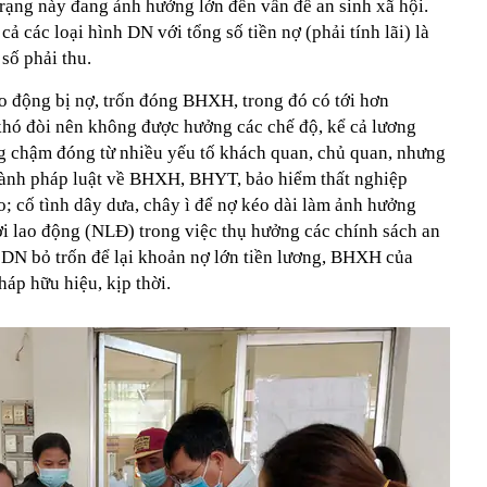
trạng này đang ảnh hưởng lớn đến vấn đề an sinh xã hội.
cả các loại hình DN với tổng số tiền nợ (phải tính lãi) là
số phải thu.
ao động bị nợ, trốn đóng BHXH, trong đó có tới hơn
hó đòi nên không được hưởng các chế độ, kể cả lương
g chậm đóng từ nhiều yếu tố khách quan, chủ quan, nhưng
hành pháp luật về BHXH, BHYT, bảo hiểm thất nghiệp
 cố tình dây dưa, chây ì để nợ kéo dài làm ảnh hưởng
ời lao động (NLĐ) trong việc thụ hưởng các chính sách an
ủ DN bỏ trốn để lại khoản nợ lớn tiền lương, BHXH của
háp hữu hiệu, kịp thời.