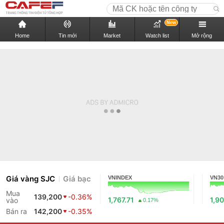
New
Home
Tin mới
Market
Watch list
Mở rộng
Giá vàng SJC
Giá bạc
VNINDEX
VN30
Mua
139,200
-0.36%
1,767.71
1,90
vào
0.17%
Bán ra
142,200
-0.35%