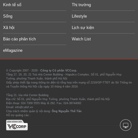
Kinh tế số
Thị trường
Sống
Lifestyle
Xã hội
Lịch sự kiện
Báo cáo phân tích
Watch List
eMagazine
© Copyright 2007 - 2026 -
Công ty Cổ phần VCCorp.
Tầng 17, 19, 20, 21 Toà nhà Center Building - Hapulico Complex, Số 01, phố Nguyễn Huy
Tưởng, phường Thanh Xuân, thành phố Hà Nội
Giấy phép thiết lập trang thông tin điện tử tổng hợp trên mạng số 2216/GP-TTĐT do Sở Thông tin
và Truyền thông Hà Nội cấp ngày 10 tháng 4 năm 2019.
Tầng 21, tòa nhà Center Building.
Địa chỉ: Số 01, phố Nguyễn Huy Tưởng, phường Thanh Xuân, thành phố Hà Nội
Điện thoại: 024 7309 5555 Máy lẻ 292. Fax: 024-39744082
Email: info@cafef.vn
Chịu trách nhiệm quản lý nội dung:
Ông Nguyễn Thế Tân
Hỗ trợ quảng cáo :