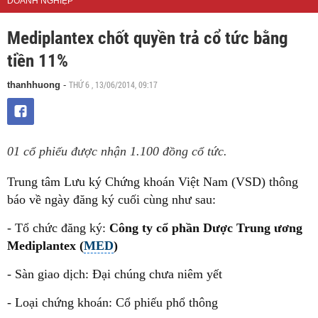
DOANH NGHIỆP
Mediplantex chốt quyền trả cổ tức bằng
tiền 11%
THỨ 6 , 13/06/2014, 09:17
thanhhuong
-
01 cổ phiếu được nhận 1.100 đồng cổ tức.
Trung tâm Lưu ký Chứng khoán Việt Nam (VSD) thông
báo về ngày đăng ký cuối cùng như sau:
- Tổ chức đăng ký:
Công ty cổ phần Dược Trung ương
Mediplantex (
MED
)
- Sàn giao dịch: Đại chúng chưa niêm yết
- Loại chứng khoán: Cổ phiếu phổ thông