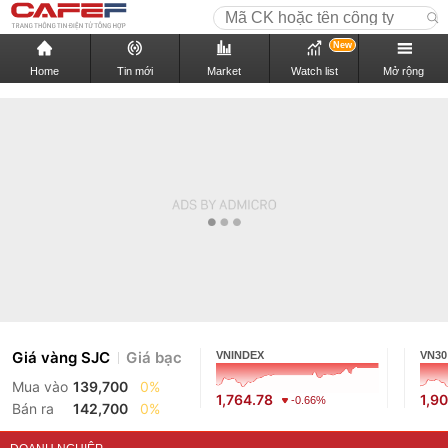
New
Home
Tin mới
Market
Watch list
Mở rộng
Giá vàng SJC
Giá bạc
VNINDEX
VN30
Mua vào
139,700
0%
1,764.78
1,9
-0.66%
Bán ra
142,700
0%