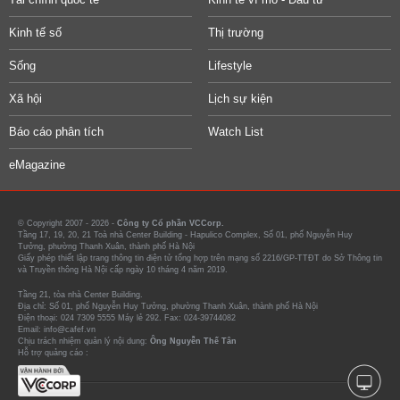
Kinh tế số
Thị trường
Sống
Lifestyle
Xã hội
Lịch sự kiện
Báo cáo phân tích
Watch List
eMagazine
© Copyright 2007 - 2026 -
Công ty Cổ phần VCCorp.
Tầng 17, 19, 20, 21 Toà nhà Center Building - Hapulico Complex, Số 01, phố Nguyễn Huy
Tưởng, phường Thanh Xuân, thành phố Hà Nội
Giấy phép thiết lập trang thông tin điện tử tổng hợp trên mạng số 2216/GP-TTĐT do Sở Thông tin
và Truyền thông Hà Nội cấp ngày 10 tháng 4 năm 2019.
Tầng 21, tòa nhà Center Building.
Địa chỉ: Số 01, phố Nguyễn Huy Tưởng, phường Thanh Xuân, thành phố Hà Nội
Điện thoại: 024 7309 5555 Máy lẻ 292. Fax: 024-39744082
Email: info@cafef.vn
Chịu trách nhiệm quản lý nội dung:
Ông Nguyễn Thế Tân
Hỗ trợ quảng cáo :