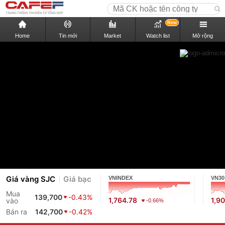
New
Home
Tin mới
Market
Watch list
Mở rộng
Giá vàng SJC
Giá bạc
VNINDEX
VN30
Mua
139,700
-0.43%
1,764.78
1,9
vào
-0.66%
Bán ra
142,700
-0.42%