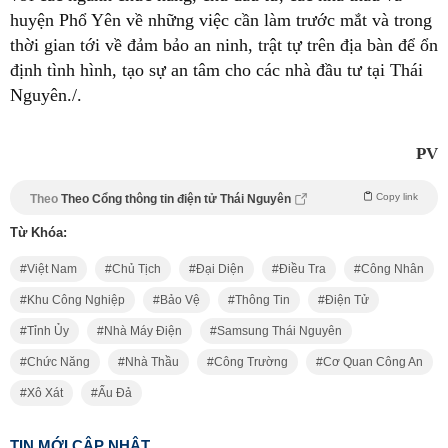
huyện Phổ Yên về những việc cần làm trước mắt và trong
thời gian tới về đảm bảo an ninh, trật tự trên địa bàn để ổn
định tình hình, tạo sự an tâm cho các nhà đầu tư tại Thái
Nguyên./.
PV
Copy link
Theo
Theo Cổng thông tin điện tử Thái Nguyên
Từ Khóa:
Việt Nam
Chủ Tịch
Đại Diện
Điều Tra
Công Nhân
Khu Công Nghiệp
Bảo Vệ
Thông Tin
Điện Tử
Tỉnh Ủy
Nhà Máy Điện
Samsung Thái Nguyên
Chức Năng
Nhà Thầu
Công Trường
Cơ Quan Công An
Xô Xát
Ẩu Đả
TIN MỚI CẬP NHẬT