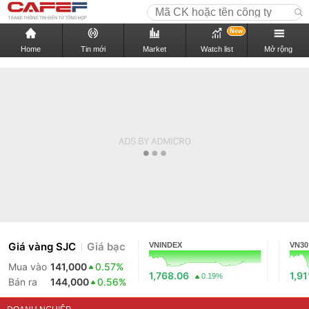
New
Home
Tin mới
Market
Watch list
Mở rộng
Giá vàng SJC
Giá bạc
VNINDEX
VN30
Mua vào
141,000
0.57%
1,768.06
1,91
0.19%
Bán ra
144,000
0.56%