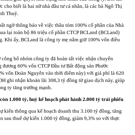
cho biết là hai nữ nhà đầu tư cá nhân, là các bà Ngô Thị
nh Thuỷ.
bất ngờ thông báo về việc thâu tóm 100% cổ phần của Nhà
ua lại toàn bộ 86 triệu cổ phần CTCP BCLand (BCLand)
ồng. Khi ấy, BCLand là công ty mẹ nắm giữ 100% vốn điều
 công bố nhóm công ty đã hoàn tất việc nhận chuyển
ng đương 60% vốn CTCP Đầu tư Bất động sản Phước
% vốn Đoàn Nguyên vào thời điểm này) với giá phí là 620
H ghi nhận khoản lãi 308,3 tỷ đồng từ giao dịch này, giúp
ng ty tăng trưởng mạnh.
òn 1.000 tỷ, huỷ kế hoạch phát hành 2.000 tỷ trái phiếu
dự kiến thông qua kế hoạch doanh thu 3.100 tỷ đồng, tăng
n sau thuế dự kiến 1.000 tỷ đồng, giảm 9,3% so với thực