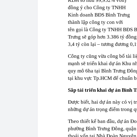
KDH sở hữu 99,952% vốn)
đồng ý cho Công ty TNHH
Kinh doanh BĐS Bình Trưng
thành lập công ty con với
tên gọi là Công ty TNHH BĐS Bì
Trưng sẽ góp hơn 3.386 tỷ đồng
3,4 tỷ còn lại – tương đương 0,
Công ty cũng vừa công bố tài 
mạnh sẽ triển khai dự án Khu nh
quy mô 6ha tại Bình Trưng Đông
tại khu vực Tp.HCM để chuẩn bị
Sắp tái triển khai dự án Bình 
Được biết, hai dự án này có vị t
những dự án trọng điểm trong 
Theo thiết kế ban đầu, dự án Đo
phường Bình Trưng Đông, quận 
thoái vốn tại Nhà Đoàn Nguyên 