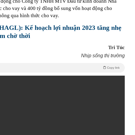
ạt động cho Công ty TNHH MTV Đầu tư kinh doanh Nhà
c cho vay và 400 tỷ đồng bổ sung vốn hoạt động cho
hông qua hình thức cho vay.
HAGL): Kế hoạch lợi nhuận 2023 tăng nhẹ
im chờ thời
Tri Túc
Nhịp sống thị trường
Copy link