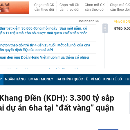
Chọn mã CK
Chọn mã CK
Chọn mã CK
Chọn mã CK
cần theo dõi
cần theo dõi
cần theo dõi
cần theo dõi
Đọc nhanh >>
hử tiết kiệm 30.000 đồng mỗi ngày: Sau một năm, cô
gần 11 triệu mà còn bỏ được thói quen khiến tiền “bốc
gton theo dõi trẻ từ 4 đến 15 tuổi: Một câu nói của cha
ồn quyết định EQ của con cả đời
quan đến ông Đoàn Hồng Việt muốn mua thêm cổ phiếu
 ra khuyến nghị quan trọng cho nhà đầu tư chứng
P
NGÂN HÀNG
SMART MONEY
TÀI CHÍNH QUỐC TẾ
VĨ MÔ
KINH TẾ SỐ
TH
Việt Nam có doanh thu lớn hơn Vingroup, Petrolimex,
hóm 500 doanh nghiệp lớn nhất thế giới
ền cổ tức tuần 10-14/8: Một ngân hàng lớn "lăn chốt", cổ
Khang Điền (KDH): 3.300 tỷ sắp
cao nhất 100%
ai dự án 6ha tại “đất vàng” quận
đại gia tâm linh Xuân Trường
ỉ ra một tín hiệu quan trọng cho thấy VN-Index sắp bước
g mới
vọt lên cao nhất 2 tháng, chuyên gia nói gì?