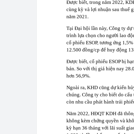
Được biết, trong năm 2022, KDH
cùng kỳ và lợi nhuận sau thuế g
năm 2021.
Tại Đại hội lần này, Công ty dự
trình lựa chọn cho người lao độ
cổ phiếu ESOP, tương ứng 1,5% 
12.500 đồng/cp để huy động 135
Được biết, cổ phiếu ESOP bị hạ
bán.
So với thị giá hiện nay 28
hơn 56,9%.
Ngoài ra, KHD cũng dự kiến hủy
chúng.
Công ty cho biết do cấu
còn nhu cầu phát hành trái phiế
Năm 2022, HĐQT KDH đã thông q
không kèm chứng quyền và không 
kỳ hạn 36 tháng với lãi suất g