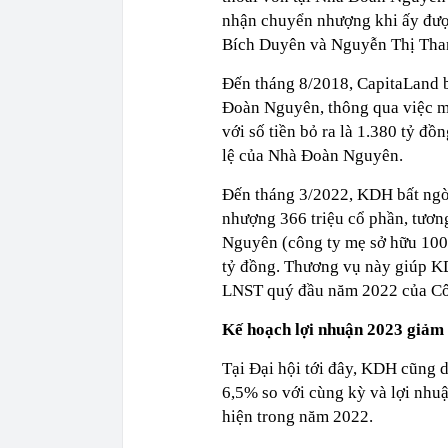
nhận chuyển nhượng khi ấy được 
Bích Duyên và Nguyễn Thị Tha
Đến tháng 8/2018, CapitaLand 
Đoàn Nguyên, thông qua việc m
với số tiền bỏ ra là 1.380 tỷ đ
lệ của Nhà Đoàn Nguyên.
Đến tháng 3/2022, KDH bất ngờ
nhượng 366 triệu cổ phần, tươ
Nguyên (công ty mẹ sở hữu 100
tỷ đồng. Thương vụ này giúp KD
LNST quý đầu năm 2022 của Cô
Kế hoạch lợi nhuận 2023 giảm c
Tại Đại hội tới đây, KDH cũng 
6,5% so với cùng kỳ và lợi nhuậ
hiện trong năm 2022.