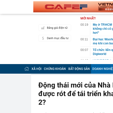
MỚI NHẤT!
00:19
Mẹ ở TP.HCM t
Bảng giá điện tử
không chỉ có 
hơi”
Danh mục đầu tư
00:11
Đại học Washin
mẹ khi con bu
00:07
Tổ chức liên 
Digiworld
00:05
VNDIRECT đưa
khoán
XÃ HỘI
CHỨNG KHOÁN
BẤT ĐỘNG SẢN
DOANH NGHIỆ
00:04
Doanh nghiệp 
đăng ký vào n
00:03
Lịch chốt quy
Động thái mới của Nhà 
tức tiền mặt 
được rót để tái triển kh
00:02
"Sự thật" về 
00:01
Chuyên gia ch
2?
vào nhịp són
00:01
Giá vàng tăng 