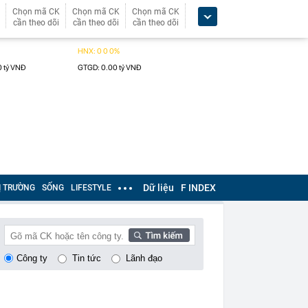
Chọn mã CK
Chọn mã CK
Chọn mã CK
cần theo dõi
cần theo dõi
cần theo dõi
Dữ liệu
F INDEX
Ị TRƯỜNG
SỐNG
LIFESTYLE
Công ty
Tin tức
Lãnh đạo