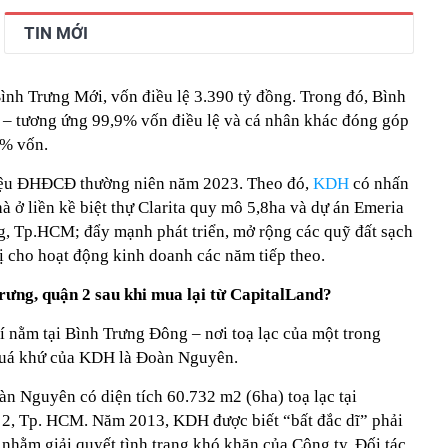
TIN MỚI
nh Trưng Mới, vốn điều lệ 3.390 tỷ đồng. Trong đó, Bình
 – tương ứng 99,9% vốn điều lệ và cá nhân khác đóng góp
1% vốn.
liệu ĐHĐCĐ thường niên năm 2023.
Theo đó,
KDH
có nhấn
à ở liền kề biệt thự Clarita quy mô 5,8ha và dự án Emeria
, Tp.HCM; đẩy mạnh phát triển, mở rộng các quỹ đất sạch
 cho hoạt động kinh doanh các năm tiếp theo.
Trưng, quận 2 sau khi mua lại từ CapitalLand?
rí nằm tại Bình Trưng Đông – nơi toạ lạc của một trong
quá khứ của KDH là Đoàn Nguyên.
àn Nguyên có diện tích 60.732 m2 (6ha) toạ lạc tại
2, Tp. HCM. Năm 2013, KDH được biết “bất đắc dĩ” phải
nhằm giải quyết tình trạng khó khăn của Công ty. Đối tác