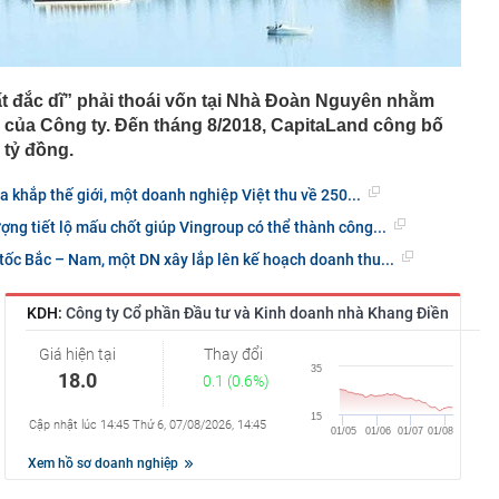
t đắc dĩ” phải thoái vốn tại Nhà Đoàn Nguyên nhằm
ăn của Công ty. Đến tháng 8/2018, CapitaLand công bố
 tỷ đồng.
ra khắp thế giới, một doanh nghiệp Việt thu về 250...
ng tiết lộ mấu chốt giúp Vingroup có thể thành công...
ốc Bắc – Nam, một DN xây lắp lên kế hoạch doanh thu...
KDH:
Công ty Cổ phần Đầu tư và Kinh doanh nhà Khang Điền
Giá hiện tại
Thay đổi
18.0
0.1 (0.6%)
Cập nhật lúc 14:45 Thứ 6, 07/08/2026, 14:45
Xem hồ sơ doanh nghiệp