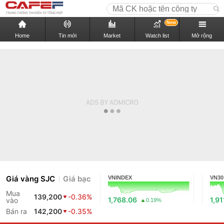
New
Home
Tin mới
Market
Watch list
Mở rộng
Giá vàng SJC
Giá bạc
VNINDEX
VN30
Mua
139,200
-0.36%
1,768.06
1,91
vào
0.19%
Bán ra
142,200
-0.35%