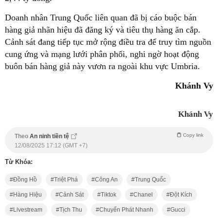
Doanh nhân Trung Quốc liên quan đã bị cáo buộc bán
hàng giả nhãn hiệu đã đăng ký và tiêu thụ hàng ăn cắp.
Cảnh sát đang tiếp tục mở rộng điều tra để truy tìm nguồn
cung ứng và mạng lưới phân phối, nghi ngờ hoạt động
buôn bán hàng giả này vươn ra ngoài khu vực Umbria.
Khánh Vy
Khánh Vy
Copy link
Theo
An ninh tiền tệ
12/08/2025 17:12 (GMT +7)
Từ Khóa:
Đồng Hồ
Triệt Phá
Công An
Trung Quốc
Hàng Hiệu
Cảnh Sát
Tiktok
Chanel
Đột Kích
Livestream
Tịch Thu
Chuyển Phát Nhanh
Gucci