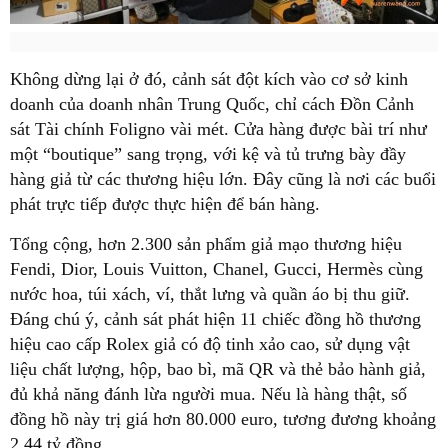
Không dừng lại ở đó, cảnh sát đột kích vào cơ sở kinh
doanh của doanh nhân Trung Quốc, chỉ cách Đồn Cảnh
sát Tài chính Foligno vài mét. Cửa hàng được bài trí như
một “boutique” sang trọng, với kệ và tủ trưng bày đầy
hàng giả từ các thương hiệu lớn. Đây cũng là nơi các buổi
phát trực tiếp được thực hiện để bán hàng.
Tổng cộng, hơn 2.300 sản phẩm giả mạo thương hiệu
Fendi, Dior, Louis Vuitton, Chanel, Gucci, Hermès cùng
nước hoa, túi xách, ví, thắt lưng và quần áo bị thu giữ.
Đáng chú ý, cảnh sát phát hiện 11 chiếc đồng hồ thương
hiệu cao cấp Rolex giả có độ tinh xảo cao, sử dụng vật
liệu chất lượng, hộp, bao bì, mã QR và thẻ bảo hành giả,
đủ khả năng đánh lừa người mua. Nếu là hàng thật, số
đồng hồ này trị giá hơn 80.000 euro, tương đương khoảng
2,44 tỷ đồng.