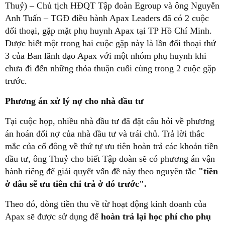
Thuỷ) – Chủ tịch HĐQT Tập đoàn Egroup và ông Nguyễn
Anh Tuấn – TGĐ điều hành Apax Leaders đã có 2 cuộc
đối thoại, gặp mặt phụ huynh Apax tại TP Hồ Chí Minh.
Được biết một trong hai cuộc gặp này là lần đối thoại thứ
3 của Ban lãnh đạo Apax với một nhóm phụ huynh khi
chưa đi đến những thỏa thuận cuối cùng trong 2 cuộc gặp
trước.
Phương án xử lý nợ cho nhà đầu tư
Tại cuộc họp, nhiều nhà đầu tư đã đặt câu hỏi về phương
án hoán đổi nợ của nhà đầu tư và trái chủ. Trả lời thắc
mắc của cổ đông về thứ tự ưu tiên hoàn trả các khoản tiền
đầu tư, ông Thuỷ cho biết Tập đoàn sẽ có phương án vận
hành riêng để giải quyết vấn đề này theo nguyên tắc
"tiền
ở đâu sẽ ưu tiên chi trả ở đó trước".
Theo đó, dòng tiền thu về từ hoạt động kinh doanh của
Apax sẽ được sử dụng để
hoàn trả lại học phí cho phụ