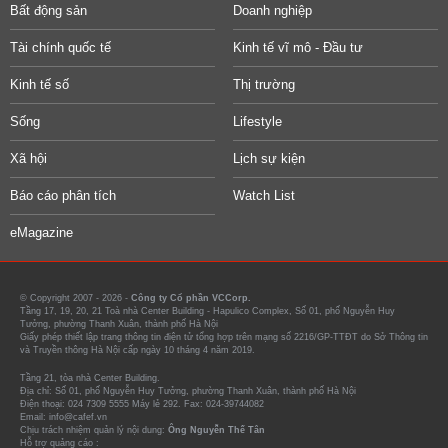
Bất động sản
Doanh nghiệp
Tài chính quốc tế
Kinh tế vĩ mô - Đầu tư
Kinh tế số
Thị trường
Sống
Lifestyle
Xã hội
Lịch sự kiện
Báo cáo phân tích
Watch List
eMagazine
© Copyright 2007 - 2026 -
Công ty Cổ phần VCCorp.
Tầng 17, 19, 20, 21 Toà nhà Center Building - Hapulico Complex, Số 01, phố Nguyễn Huy
Tưởng, phường Thanh Xuân, thành phố Hà Nội
Giấy phép thiết lập trang thông tin điện tử tổng hợp trên mạng số 2216/GP-TTĐT do Sở Thông tin
và Truyền thông Hà Nội cấp ngày 10 tháng 4 năm 2019.
Tầng 21, tòa nhà Center Building.
Địa chỉ: Số 01, phố Nguyễn Huy Tưởng, phường Thanh Xuân, thành phố Hà Nội
Điện thoại: 024 7309 5555 Máy lẻ 292. Fax: 024-39744082
Email: info@cafef.vn
Chịu trách nhiệm quản lý nội dung:
Ông Nguyễn Thế Tân
Hỗ trợ quảng cáo :