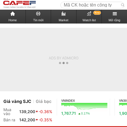
New
Home
Tin mới
Market
Watch list
Mở rộng
Giá vàng SJC
Giá bạc
VNINDEX
VN30
Mua
139,200
-0.36%
1,767.71
1,90
vào
0.17%
Bán ra
142,200
-0.35%