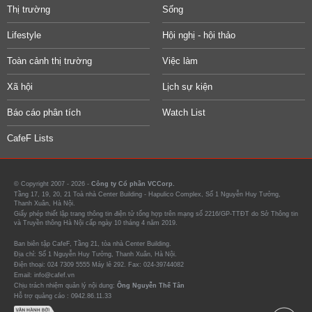
Thị trường
Sống
Lifestyle
Hội nghị - hội thảo
Toàn cảnh thị trường
Việc làm
Xã hội
Lịch sự kiện
Báo cáo phân tích
Watch List
CafeF Lists
© Copyright 2007 - 2026 -
Công ty Cổ phần VCCorp.
Tầng 17, 19, 20, 21 Toà nhà Center Building - Hapulico Complex, Số 1 Nguyễn Huy Tưởng,
Thanh Xuân, Hà Nội.
Giấy phép thiết lập trang thông tin điện tử tổng hợp trên mạng số 2216/GP-TTĐT do Sở Thông tin
và Truyền thông Hà Nội cấp ngày 10 tháng 4 năm 2019.
Ban biên tập CafeF, Tầng 21, tòa nhà Center Building.
Địa chỉ: Số 1 Nguyễn Huy Tưởng, Thanh Xuân, Hà Nội.
Điện thoại: 024 7309 5555 Máy lẻ 292. Fax: 024-39744082
Email: info@cafef.vn
Chịu trách nhiệm quản lý nội dung:
Ông Nguyễn Thế Tân
Hỗ trợ quảng cáo :
0942.86.11.33