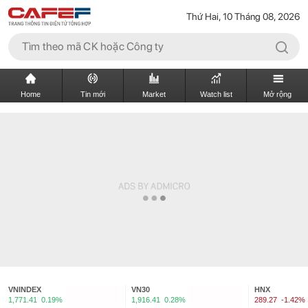
Thứ Hai, 10 Tháng 08, 2026
Home
Tin mới
Market
Watch list
Mở rộng
VNINDEX
VN30
HNX
1,771.41
0.19%
1,916.41
0.28%
289.27
-1.42%