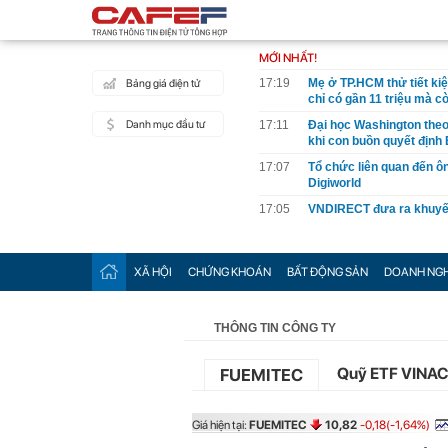
MỚI NHẤT!
17:19
Mẹ ở TP.HCM thử tiết ki
Bảng giá điện tử
chỉ có gần 11 triệu mà c
Danh mục đầu tư
17:11
Đại học Washington theo 
khi con buồn quyết định
17:07
Tổ chức liên quan đến 
Digiworld
17:05
VNDIRECT đưa ra khuyến
17:04
Doanh nghiệp Việt Nam c
ký vào nhóm 500 doanh n
XÃ HỘI
CHỨNG KHOÁN
BẤT ĐỘNG SẢN
DOANH NGH
17:03
Lịch chốt quyền cổ tức t
tiền mặt cao nhất 100%
17:02
"Sự thật" về đại gia tâm
THÔNG TIN CÔNG TY
17:01
Chuyên gia chỉ ra một t
vào nhịp sóng mới
Quỹ ETF VINA
FUEMITEC
17:01
Giá vàng tăng vọt lên cao
17:01
Khoan sâu 4.700 mét xuố
Giá hiện tại:
FUEMITEC
10,82
-0,18(-1,64%)
triệu m3 ngoài khơi Việ