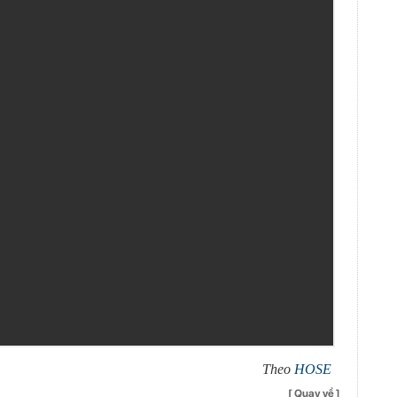
Theo
HOSE
[ Quay về ]