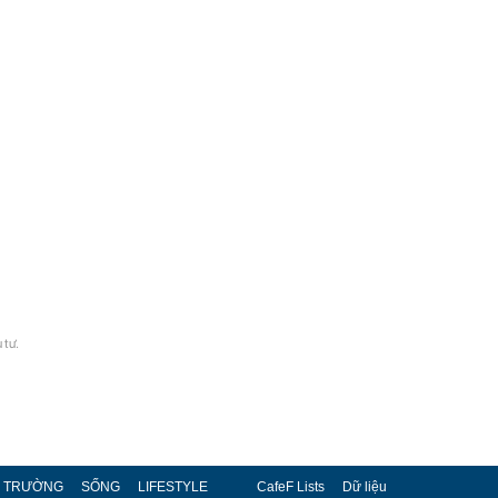
 tư.
Ị TRƯỜNG
SỐNG
LIFESTYLE
CafeF Lists
Dữ liệu