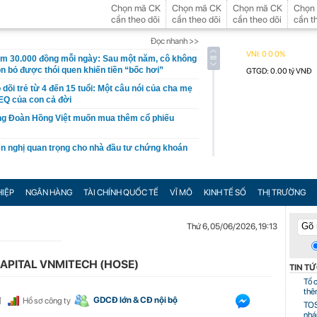
Chọn mã CK
Chọn mã CK
Chọn mã CK
Chọn
cần theo dõi
cần theo dõi
cần theo dõi
cần t
Đọc nhanh >>
ệm 30.000 đồng mỗi ngày: Sau một năm, cô không
òn bỏ được thói quen khiến tiền “bốc hơi”
dõi trẻ từ 4 đến 15 tuổi: Một câu nói của cha mẹ
 EQ của con cả đời
ông Đoàn Hồng Việt muốn mua thêm cổ phiếu
 nghị quan trọng cho nhà đầu tư chứng khoán
ó doanh thu lớn hơn Vingroup, Petrolimex, đăng
ghiệp lớn nhất thế giới
IỆP
NGÂN HÀNG
TÀI CHÍNH QUỐC TẾ
VĨ MÔ
KINH TẾ SỐ
THỊ TRƯỜNG
uần 10-14/8: Một ngân hàng lớn "lăn chốt", cổ tức
 linh Xuân Trường
Thứ 6, 05/06/2026, 19:13
ín hiệu quan trọng cho thấy VN-Index sắp bước
CAPITAL VNMITECH (HOSE)
TIN T
 nhất 2 tháng, chuyên gia nói gì?
Tổ 
thê
ng đáy biển, phát hiện mỏ dầu khí trữ lượng 500
GDCĐ lớn & CĐ nội bộ
Hồ sơ công ty
TOS
t Nam
nhá