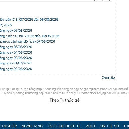
chiếu tuần từ 31/07/2026 đến 06/08/2026
 07/2026
n ròng ngày 06/08/2026
n ròng tuần từ 31/07/2026 đến 06/08/2026
oán cơ cấu hoán đổi ngày 07/08/2026
n ròng ngày 05/08/2026
n ròng ngày 04/08/2026
n ròng ngày 03/08/2026
n ròng ngày 31/07/2026
n ròng ngày 02/08/2026
Xem tiếp
 Lưu ý:
Dữ liệu được tổng hợp từ các nguồn đáng tin cậy, có giá trị tham khảo với các nhà đầu
Tuy nhiên, chúng tôi không chịu trách nhiệm trước mọi rủi ro nào do sử dụng các dữ liệu này.
Theo Trí thức trẻ
H NGHIỆP
NGÂN HÀNG
TÀI CHÍNH QUỐC TẾ
VĨ MÔ
KINH TẾ SỐ
TH