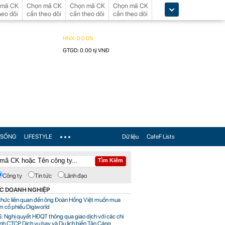
 mã CK
Chọn mã CK
Chọn mã CK
Chọn mã CK
heo dõi
cần theo dõi
cần theo dõi
cần theo dõi
SỐNG
LIFESTYLE
Dữ liệu
CafeF Lists
Công ty
Tin tức
Lãnh đạo
ỨC DOANH NGHIỆP
chức liên quan đến ông Đoàn Hồng Việt muốn mua
m cổ phiếu Digiworld
: Nghị quyết HĐQT thông qua giao dịch với các chi
nh CTCP Dịch vụ bay và Du lịch biển Tân Cảng