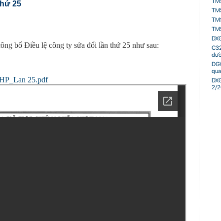
TMS
thứ 25
ng nhiều dự án dịp Quốc khánh 2/9
TMS
TMS
oạt ra quân, kiểm tra 98 công nhân tại 3 xã
TMS
ho hộ kinh doanh, doanh nghiệp có doanh thu đến
DXG
g bố Điều lệ công ty sửa đổi lần thứ 25 như sau:
C32
đườn
 giá 29 tỷ đồng buôn lậu qua biên giới bằng xe máy
DGW
bay Tân Sơn Nhất ghi nhận một máy bay lạ cất
qua
KHP_Lan 25.pdf
DXG
2/
36 mét giữa biển, hoàn thành công trình cao bằng
ng có trên thế giới
ộ diện giữa sông Hồng
ho hộ kinh doanh, doanh nghiệp thu dưới 10 tỷ