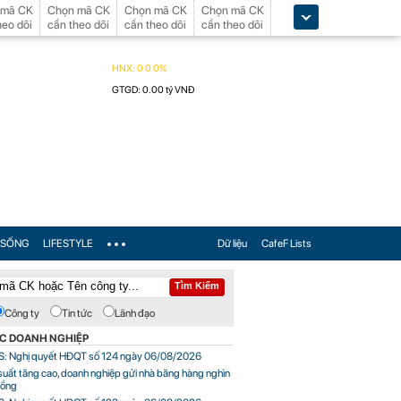
 mã CK
Chọn mã CK
Chọn mã CK
Chọn mã CK
heo dõi
cần theo dõi
cần theo dõi
cần theo dõi
SỐNG
LIFESTYLE
Dữ liệu
CafeF Lists
Công ty
Tin tức
Lãnh đạo
ỨC DOANH NGHIỆP
: Nghị quyết HĐQT số 124 ngày 06/08/2026
 suất tăng cao, doanh nghiệp gửi nhà băng hàng nghìn
đồng