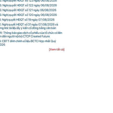
: Nghị quyết HĐQT số 123 ngày 06/08/2026
: Nghị quyết HĐQT số 122 ngày 06/08/2026
: Nghị quyết HĐQT số 121 ngày 06/08/2026
: Nghị quyết HĐQT số 120 ngày 06/08/2026
: Nghị quyết HĐQT số 19 ngày 07/08/2026
: Nghị quyết HĐQT số 31 ngày 07/08/2026 và
g link tài liệu lấy ý kiến cổ đông bằng văn bản
: Thông báo giao dịch cổ phiếu của tổ chức có liên
n đến người nội bộ CTCP Created Future
: CBTT đính chính số liệu BCTC Hợp nhất Quý
2026
[Xem tất cả]