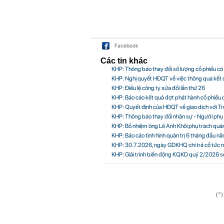
Facebook
Các tin khác
KHP: Thông báo thay đổi số lượng cổ phiếu có
KHP: Nghị quyết HĐQT về việc thông qua kết q
KHP: Điều lệ công ty sửa đổi lần thứ 26
KHP: Báo cáo kết quả đợt phát hành cổ phiếu 
KHP: Quyết định của HĐQT về giao dịch với T
KHP: Thông báo thay đổi nhân sự - Người phụ 
KHP: Bổ nhiệm ông Lê Anh Khôi phụ trách quản
KHP: Báo cáo tình hình quản trị 6 tháng đầu 
KHP: 30.7.2026, ngày GDKHQ chi trả cổ tức n
KHP: Giải trình biến động KQKD quý 2/2026 s
(*)