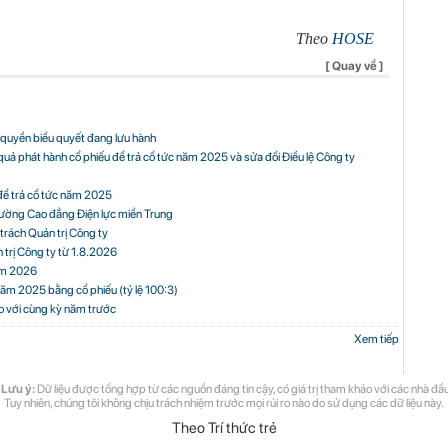
Theo
HOSE
[ Quay về ]
 quyền biểu quyết đang lưu hành
uả phát hành cổ phiếu để trả cổ tức năm 2025 và sửa đổi Điều lệ Công ty
để trả cổ tức năm 2025
rường Cao đẳng Điện lực miền Trung
trách Quản trị Công ty
 trị Công ty từ 1.8.2026
năm 2026
ăm 2025 bằng cổ phiếu (tỷ lệ 100:3)
o với cùng kỳ năm trước
Xem tiếp
 Lưu ý:
Dữ liệu được tổng hợp từ các nguồn đáng tin cậy, có giá trị tham khảo với các nhà đầu
Tuy nhiên, chúng tôi không chịu trách nhiệm trước mọi rủi ro nào do sử dụng các dữ liệu này.
Theo Trí thức trẻ