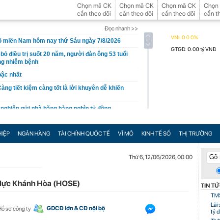
Chọn mã CK
Chọn mã CK
Chọn mã CK
Chọn
cần theo dõi
cần theo dõi
cần theo dõi
cần t
Đọc nhanh >>
số miền Nam hôm nay thứ Sáu ngày 7/8/2026
 bỏ điều trị suốt 20 năm, người đàn ông 53 tuổi
ng nhiễm bệnh
bậc nhất
Càng tiết kiệm càng tốt là lời khuyên dễ khiến
 nghiệp gửi nhà băng hàng nghìn tỷ đồng
am đạt hơn 1.300 tỷ đồng
IỆP
NGÂN HÀNG
TÀI CHÍNH QUỐC TẾ
VĨ MÔ
KINH TẾ SỐ
THỊ TRƯỜNG
h mục doanh nghiệp nhà nước mạnh và bài toán
ô, điều khiến Volkswagen khác biệt lại không nằm
Thứ 6, 12/06/2026, 00:00
y bói Phan Thị Thu Trang SN 1989
 lực Khánh Hòa (HOSE)
TIN T
p thu 2026?
TMS
 bỏ ngay
Lãi
GDCĐ lớn & CĐ nội bộ
Hồ sơ công ty
tỷ 
ăn gì khi bán hàng trên sàn thương mại điện tử?