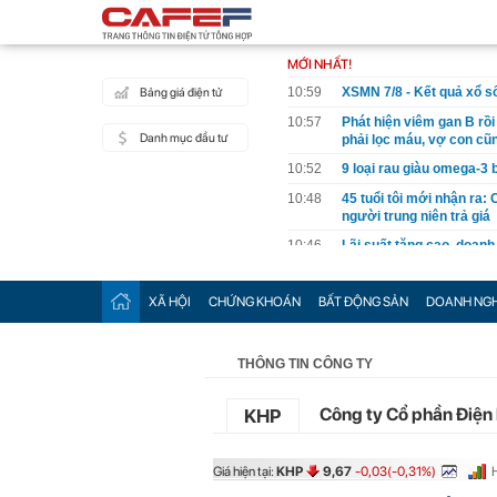
MỚI NHẤT!
10:59
XSMN 7/8 - Kết quả xổ 
Bảng giá điện tử
10:57
Phát hiện viêm gan B rồi
Danh mục đầu tư
phải lọc máu, vợ con cũ
10:52
9 loại rau giàu omega-3 
10:48
45 tuổi tôi mới nhận ra: 
người trung niên trả giá
10:46
Lãi suất tăng cao, doanh
10:33
Thu phí cao tốc Bắc - N
XÃ HỘI
CHỨNG KHOÁN
BẤT ĐỘNG SẢN
DOANH NGH
10:30
Chọn đúng đầu tàu: Dan
giao nhiệm vụ
10:30
Giữa làn sóng ưu đãi ô t
THÔNG TIN CÔNG TY
trên bảng giá
10:26
Tuyên án chung thân thầ
Công ty Cổ phần Điện
KHP
10:22
Nên làm gì trong tiết Lậ
10:15
4 thói quen nấu cơm cần
Giá hiện tại:
KHP
9,67
-0,03(-0,31%)
10:12
Các chủ shop gặp khó kh