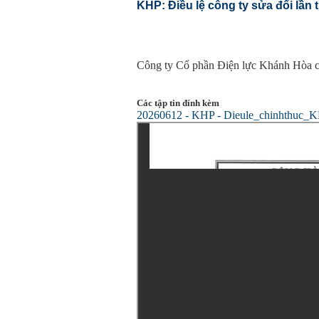
KHP: Điều lệ công ty sửa đổi lần 
10:03
TPHCM chuẩn bị khởi cô
09:59
Nhiều tổ công tác đồng l
09:46
Đề xuất giảm 30% thuế c
10 tỷ đồng
Công ty Cổ phần Điện lực Khánh Hòa côn
09:42
Tịch thu 39 thỏi vàng trị
09:42
2 ngày trước - 5/8, sân 
Các tập tin đính kèm
cánh
20260612 - KHP - Dieule_chinhthuc_
09:40
Cắm loạt cọc thép sâu 1
tòa nhà 110 tầng chưa từ
09:38
9 trụ cầu Hồng Hà dần l
09:32
Đề xuất giảm 30% thuế c
đồng