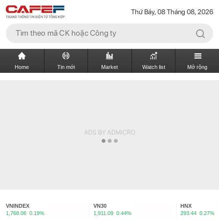
Thứ Bảy, 08 Tháng 08, 2026
Home
Tin mới
Market
Watch list
Mở rộng
VNINDEX
VN30
HNX
1,768.06
0.19%
1,911.09
0.44%
293.44
0.27%