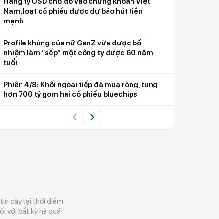
Hàng tỷ USD chờ đổ vào chứng khoán Việt
Nam, loạt cổ phiếu được dự báo hút tiền
mạnh
Profile khủng của nữ GenZ vừa được bổ
nhiệm làm “sếp” một công ty dược 60 năm
tuổi
Phiên 4/8: Khối ngoại tiếp đà mua ròng, tung
hơn 700 tỷ gom hai cổ phiếu bluechips
in cậy tại thời điểm
i với bất kỳ hệ quả