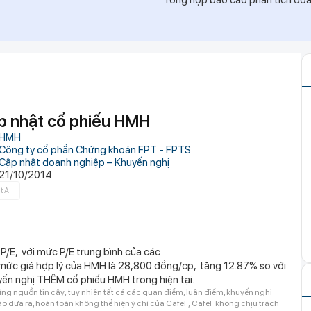
Tổng hợp báo cáo phân tích doan
g minh phong thủy rất tốt
oà, cột khói đen bốc cao hàng chục mét
 vào ngành nghề kinh doanh có điều kiện
y tế ở Đắk Lắk
àm xong hơn 60% siêu sân vận động lớn thứ hai
000 chỗ dần thành hình, chuẩn bị lắp mái vòm
p nhật cổ phiếu HMH
danh sách 13 hồ sơ đủ điều kiện mua nhà ở xã
HMH
ồng/m²
Công ty cổ phần Chứng khoán FPT - FPTS
huộc dạng hiếm bậc nhất thế giới, chia đôi bởi
Cập nhật doanh nghiệp – Khuyến nghị
 cùng vinh danh
21/10/2014
g cùng một ngôi nhà
t AI
ái cây' ở Việt Nam, người dân tại Kenya bất ngờ
ợc thu hoạch, sản lượng không đủ để bán
P/E, với mức P/E trung bình của các
, mức giá hợp lý của HMH là 28,800 đồng/cp, tăng 12.87% so với
uyến nghị THÊM cổ phiếu HMH trong hiện tại.
ng nguồn tin cậy; tuy nhiên tất cả các quan điểm, luận điểm, khuyến nghị
 đưa ra, hoàn toàn không thể hiện ý chí của CafeF; CafeF không chịu trách