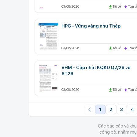
03/08/2026
Tải về
Tóm tắ
HPG - Vững vàng như Thép
03/08/2026
Tải về
Tóm tắ
VHM – Cập nhật KQKD Q2/26 và
6T26
03/08/2026
Tải về
Tóm tắ
1
2
3
4
Các báo cáo và khuy
công bố, nhằm mục 