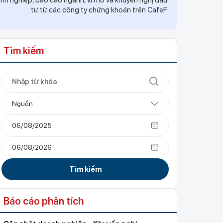
h nghiệp, báo cáo ngành, vĩ mô và khuyến nghị đầu
tư từ các công ty chứng khoán trên CafeF
Tìm kiếm
Nguồn
Tìm kiếm
Báo cáo phân tích