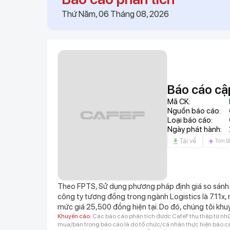
Thứ Năm, 06 Tháng 08, 2026
23:50
Nhà có 3 điều này chứn
23:46
Cháy lớn ở chợ Biên H
23:43
Đề xuất đưa kim cương
23:36
Khởi tố 7 cán bộ trạm 
23:26
Quá nhanh: 10 tháng l
Việt Nam, khán đài 60.
thép "khủng"
Báo cáo cậ
23:06
Tập đoàn FLC công bố 
Mã CK:
hội có giá từ 19 triệu đ
Nguồn báo cáo:
23:06
Việt Nam có khu rừng t
Loại báo cáo:
1 dòng sông, 3 tổ chức
Ngày phát hành:
23:04
3 thiết kế độc lập tron
Tải về
Tóm tắ
23:01
Trồng thử loại ‘siêu tr
đổi đời: Hơn 3 năm đư
Theo FPTS, Sử dụng phương pháp định giá so sánh 
công ty tương đồng trong ngành Logistics là 7.11x
mức giá 25,500 đồng hiện tại. Do đó, chúng tôi kh
Khuyến cáo:
Các báo cáo phân tích được CafeF thu thập từ nhữ
mua/bán trong báo cáo là do tổ chức/cá nhân thực hiện báo cáo