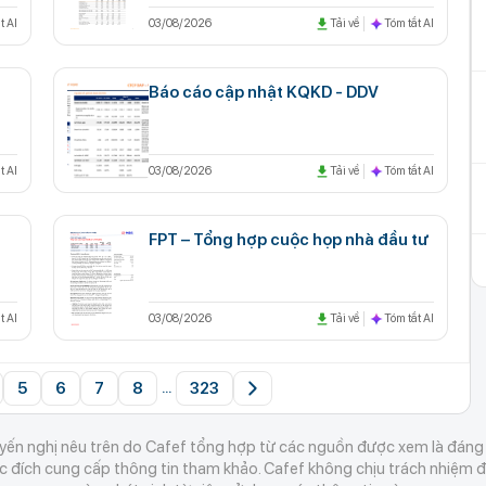
t AI
03/08/2026
Tải về
Tóm tắt AI
Báo cáo cập nhật KQKD - DDV
t AI
03/08/2026
Tải về
Tóm tắt AI
FPT – Tổng hợp cuộc họp nhà đầu tư
t AI
03/08/2026
Tải về
Tóm tắt AI
5
6
7
8
323
...
ến nghị nêu trên do Cafef tổng hợp từ các nguồn được xem là đáng t
đích cung cấp thông tin tham khảo. Cafef không chịu trách nhiệm đố