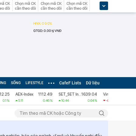
mã CK
Chọn mã CK
Chọn mã CK
Chọn mã CK
eo dõi
cần theo dõi
cần theo dõi
cần theo dõi
CafeF Lists
Dữ liệu
ỜNG
SỐNG
LIFESTYLE
5
AEX-Index
1112.49
SET_SET Index
1639.04
VinFast Auto Ltd.
3.2
%
5.11
0.46 %
10.44
0.64 %
-0.16
-4.76 %