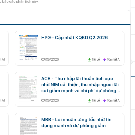
c báo cáo phân tích này.
HPG – Cập nhật KQKD Q2.2026
t AI
03/08/2026
Tải về
Tóm tắt AI
ACB - Thu nhập lãi thuần tích cực
nhờ NIM cải thiện, thu nhập ngoài lãi
sụt giảm mạnh và chi phí dự phòng
gia tăng
t AI
03/08/2026
Tải về
Tóm tắt AI
MBB - Lợi nhuận tăng tốc nhờ tín
dụng mạnh và dự phòng giảm