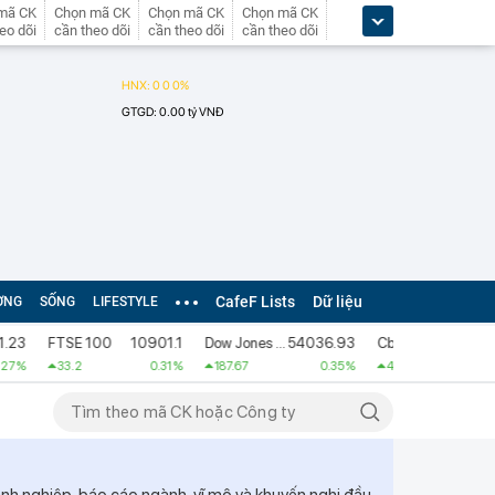
mã CK
Chọn mã CK
Chọn mã CK
Chọn mã CK
eo dõi
cần theo dõi
cần theo dõi
cần theo dõi
CafeF Lists
Dữ liệu
ỜNG
SỐNG
LIFESTYLE
3
FTSE 100
10901.1
Dow Jones Industrial Average
54036.93
Cboe UK 100
1084.11
%
33.2
0.31 %
187.67
0.35 %
4.08
0.38 %