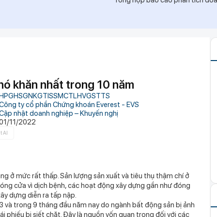
Tổng hợp báo cáo phân tích doan
ng nước", cô nàng Á Khôi khiến tất cả mê mẩn
o
ộp giấy, khách sạn đòi đền 3,3 triệu đồng
ercard đổi mới trải nghiệm thanh toán cho
i nợ phi vật lý
 nghiệp Việt - Giải pháp bảo toàn nguồn lực
 động thị trường 2026
ng sang trọng nơi tổ chức hôn lễ của Ronaldo
hó khăn nhất trong 10 năm
triệu đồng/đêm, có quản gia riêng và hồ bơi vô
HPG
HSG
NKG
TIS
SMC
TLH
VGS
TTS
Công ty cổ phần Chứng khoán Everest - EVS
ông ngờ với nền kinh tế 23.000 tỷ USD, phá vỡ
Cập nhật doanh nghiệp – Khuyến nghị
m
01/11/2022
bảo mẫu Triệu Thị Tâm SN 1971
t AI
ến độ giải ngân vốn đầu tư công
ện nghĩa vụ tài chính, cư dân bị 'treo' sổ hồng
ỏ vài giọt tinh dầu vào lõi cuộn giấy vệ sinh?
ng ở mức rất thấp. Sản lượng sản xuất và tiêu thụ thậm chí ở
hấy tác dụng
đóng cửa vì dịch bệnh, các hoạt động xây dựng gần như đóng
ây dựng diễn ra tấp nập.
3 và trong 9 tháng đầu năm nay do ngành bất động sản bị ảnh
i phiếu bị siết chặt. Đây là nguồn vốn quan trọng đối với các