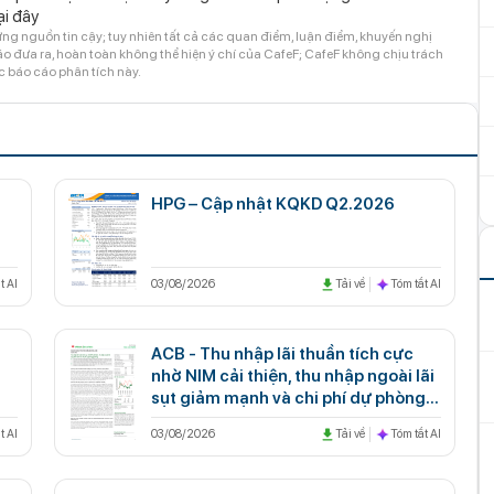
ại đây
ng nguồn tin cậy; tuy nhiên tất cả các quan điểm, luận điểm, khuyến nghị
 đưa ra, hoàn toàn không thể hiện ý chí của CafeF; CafeF không chịu trách
c báo cáo phân tích này.
HPG – Cập nhật KQKD Q2.2026
t AI
03/08/2026
Tải về
Tóm tắt AI
ACB - Thu nhập lãi thuần tích cực
nhờ NIM cải thiện, thu nhập ngoài lãi
sụt giảm mạnh và chi phí dự phòng
gia tăng
t AI
03/08/2026
Tải về
Tóm tắt AI