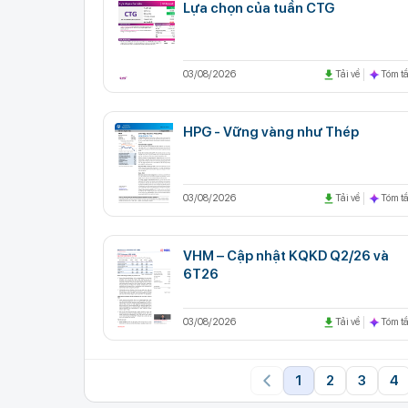
Lựa chọn của tuần CTG
03/08/2026
Tải về
Tóm tắ
HPG - Vững vàng như Thép
03/08/2026
Tải về
Tóm tắ
VHM – Cập nhật KQKD Q2/26 và
6T26
03/08/2026
Tải về
Tóm tắ
1
2
3
4