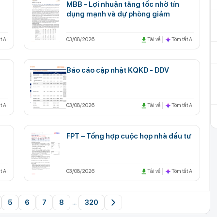
MBB - Lợi nhuận tăng tốc nhờ tín
dụng mạnh và dự phòng giảm
t AI
03/08/2026
Tải về
Tóm tắt AI
Báo cáo cập nhật KQKD - DDV
t AI
03/08/2026
Tải về
Tóm tắt AI
FPT – Tổng hợp cuộc họp nhà đầu tư
t AI
03/08/2026
Tải về
Tóm tắt AI
5
6
7
8
320
...