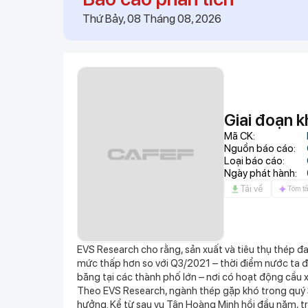
03:02
Bắt trend "miền Tây sô
Thứ Bảy, 08 Tháng 08, 2026
với nhan sắc trong trẻ
03:00
Bé trai 1 tuổi làm vỡ h
03:00
VPBank, FINAN và Mast
doanh nghiệp với thẻ gh
03:00
Chắp cánh 10.000 doanh
cho Startup trước biến
02:59
Bên trong khu nghỉ dưỡ
Giai đoạn k
- Georgina: Giá gần 40 
cực
Mã CK:
Nguồn báo cáo:
02:53
Mỹ vừa có động thái kh
Loại báo cáo:
thông lệ hàng chục nă
Ngày phát hành:
02:52
Ra lệnh bắt khẩn cấp 
Tải về
Tóm tắ
02:50
Kho bạc theo dõi sát ti
02:50
Chủ đầu tư chưa thực hi
02:48
Vì sao nhiều gia đình nh
EVS Research cho rằng, sản xuất và tiêu thụ thép đa
Mỗi lần kéo giấy mới t
mức thấp hơn so với Q3/2021 – thời điểm nước ta 
băng tại các thành phố lớn – nơi có hoạt động cầu x
Theo EVS Research, ngành thép gặp khó trong quý 
hưởng. Kể từ sau vụ Tân Hoàng Minh hồi đầu năm, trá