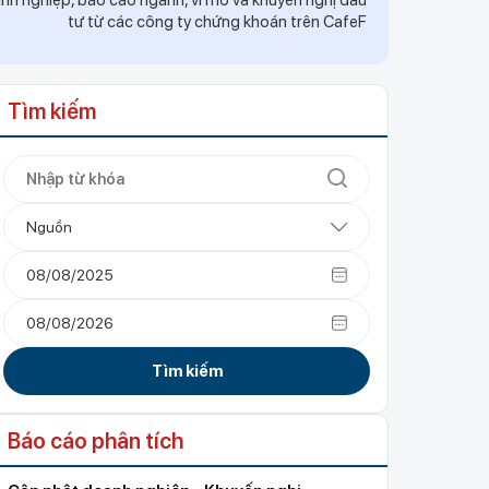
h nghiệp, báo cáo ngành, vĩ mô và khuyến nghị đầu
tư từ các công ty chứng khoán trên CafeF
Tìm kiếm
Nguồn
Tìm kiếm
Báo cáo phân tích