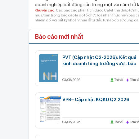
doanh nghiệp bất động sản trong một vài năm trở l
Khuyến cáo:
Các báo cáo phân tích được CafeF thu thập từ nhữ
mua/bán trong báo cáo là do tổ chức/cá nhân thực hiện báo cáo
nhiệm đối với bất kỳ khoản thua lỗ từ đầu tư nào do sử dụng cá
Báo cáo mới nhất
PVT (Cập nhật Q2-2026): Kết quả
kinh doanh tăng trưởng vượt bậc
03/08/2026
Tải về
Tóm tắ
VPB– Cập nhật KQKD Q2.2026
03/08/2026
Tải về
Tóm tắ