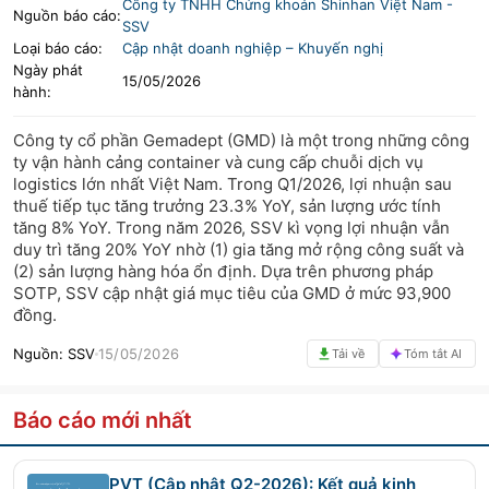
Công ty TNHH Chứng khoán Shinhan Việt Nam
-
Nguồn báo cáo:
SSV
LIFESTYLE
HỘI NGHỊ HỘI THẢO
Loại báo cáo:
Cập nhật doanh nghiệp – Khuyến nghị
Ngày phát
15/05/2026
DỰ ÁN BẤT ĐỘNG SẢN
VIỆC LÀM
hành:
GÓC NHÌN CHUYÊN GIA
WATCH LIST
Công ty cổ phần Gemadept (GMD) là một trong những công
ty vận hành cảng container và cung cấp chuỗi dịch vụ
logistics lớn nhất Việt Nam. Trong Q1/2026, lợi nhuận sau
EMAGAZINE
CAFEF LISTS
thuế tiếp tục tăng trưởng 23.3% YoY, sản lượng ước tính
tăng 8% YoY. Trong năm 2026, SSV kì vọng lợi nhuận vẫn
duy trì tăng 20% YoY nhờ (1) gia tăng mở rộng công suất và
(2) sản lượng hàng hóa ổn định. Dựa trên phương pháp
SOTP, SSV cập nhật giá mục tiêu của GMD ở mức 93,900
đồng.
Nguồn:
SSV
15/05/2026
Tải về
Tóm tắt AI
Báo cáo mới nhất
PVT (Cập nhật Q2-2026): Kết quả kinh