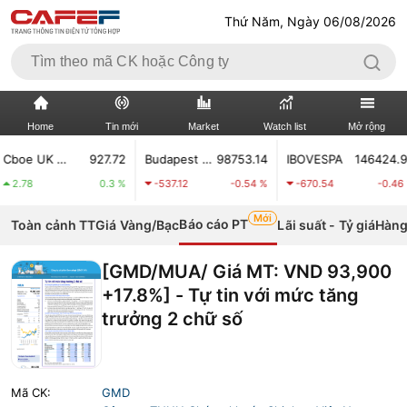
Thứ Năm, Ngày 06/08/2026
Home
Tin mới
Market
Watch list
Mở rộng
Cboe UK 100
927.72
Budapest Stock Index
98753.14
IBOVESPA
146424.94
TIN MỚI
VIDEO
8
0.3 %
-537.12
-0.54 %
-670.54
-0.46 %
Mới
XÃ HỘI
THỊ TRƯỜNG CK
Báo cáo PT
Toàn cảnh TT
Giá Vàng/Bạc
Lãi suất - Tỷ giá
Hàng
BẤT ĐỘNG SẢN
DOANH NGHIỆP
[GMD/MUA/ Giá MT: VND 93,900
+17.8%] - Tự tin với mức tăng
TÀI CHÍNH NGÂN HÀNG
TÀI CHÍNH QUỐC TẾ
trưởng 2 chữ số
KINH TẾ VĨ MÔ
KINH TẾ SỐ
THỊ TRƯỜNG
SỐNG
Mã CK:
GMD