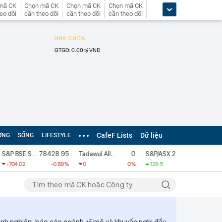
mã CK
Chọn mã CK
Chọn mã CK
Chọn mã CK
eo dõi
cần theo dõi
cần theo dõi
cần theo dõi
CafeF Lists
Dữ liệu
ỜNG
SỐNG
LIFESTYLE
S&P BSE SENSEX
78428.95
Tadawul All Shares Index
0
S&P/ASX 200 [XJO]
9145.8
STI Ind
04.02
-0.89 %
0
0 %
126.5
1.4 %
5.61