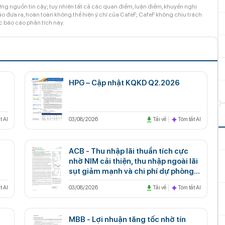
ng nguồn tin cậy; tuy nhiên tất cả các quan điểm, luận điểm, khuyến nghị
 đưa ra, hoàn toàn không thể hiện ý chí của CafeF; CafeF không chịu trách
c báo cáo phân tích này.
HPG – Cập nhật KQKD Q2.2026
t AI
03/08/2026
Tải về
Tóm tắt AI
ACB - Thu nhập lãi thuần tích cực
nhờ NIM cải thiện, thu nhập ngoài lãi
sụt giảm mạnh và chi phí dự phòng
gia tăng
t AI
03/08/2026
Tải về
Tóm tắt AI
MBB - Lợi nhuận tăng tốc nhờ tín