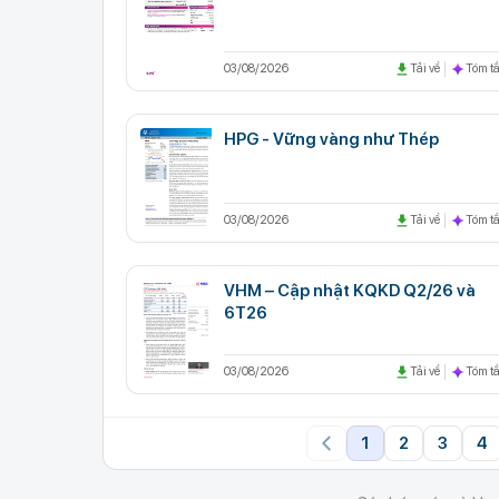
03/08/2026
Tải về
Tóm tắ
HPG - Vững vàng như Thép
03/08/2026
Tải về
Tóm tắ
VHM – Cập nhật KQKD Q2/26 và
6T26
03/08/2026
Tải về
Tóm tắ
1
2
3
4