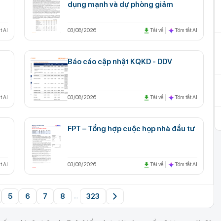
dụng mạnh và dự phòng giảm
t AI
03/08/2026
Tải về
Tóm tắt AI
Báo cáo cập nhật KQKD - DDV
t AI
03/08/2026
Tải về
Tóm tắt AI
FPT – Tổng hợp cuộc họp nhà đầu tư
t AI
03/08/2026
Tải về
Tóm tắt AI
5
6
7
8
323
...