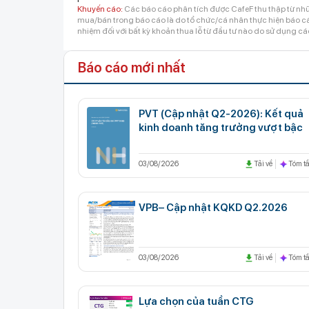
Khuyến cáo:
Các báo cáo phân tích được CafeF thu thập từ nhữ
mua/bán trong báo cáo là do tổ chức/cá nhân thực hiện báo cáo
nhiệm đối với bất kỳ khoản thua lỗ từ đầu tư nào do sử dụng cá
Báo cáo mới nhất
PVT (Cập nhật Q2-2026): Kết quả
kinh doanh tăng trưởng vượt bậc
03/08/2026
Tải về
Tóm tắ
VPB– Cập nhật KQKD Q2.2026
03/08/2026
Tải về
Tóm tắ
Lựa chọn của tuần CTG