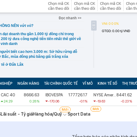
Chọn mã CK
Chọn mã CK
Chọn mã CK
Chọn 
cần theo dõi
cần theo dõi
cần theo dõi
cần th
Đọc nhanh >>
 KHÔNG NÊN vứt vỏ?
 đạt doanh thu gần 1.000 tỷ đồng chỉ trong
200 tỷ đưa công nghệ tiên tiến nhất thế giới về
 vinh danh
t người biết cao hơn 3.000 m: Sở hữu rừng đỗ
y Bắc, mùa đông phủ băng giá trắng xóa
y tế ở Đắk Lắk
 xinh đẹp sinh năm 1999 ra sao?
xe điện năm 2025-2026, ước tính lỗ thêm 3,3 tỷ
NGHIỆP
NGÂN HÀNG
TÀI CHÍNH QUỐC TẾ
VĨ MÔ
KINH TẾ SỐ
THỊ TRƯ
ỗ lũy kế hơn 3.800 tỷ, khoản phải trả nhóm
 40
8666.63
IBOVESPA
177726.17
NYSE American Composite Index
8441.62
 tỷ đồng
.29
0.28 %
-170.06
-0.1 %
-19.63
-0.23 %
-7
ng khoán Việt Nam đón một thông tin quan
Mới
Mới
S
Lãi suất - Tỷ giá
Hàng hóa/Quỹ
Sport Data
phiếu có thể đón dòng vốn tỷ USD sau nâng hạng
 thuế 20% với tài sản uỷ thác ở nước ngoài,
ào' tìm cách nộp tiền