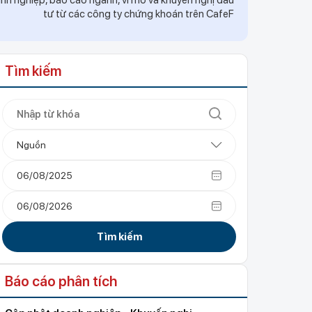
h nghiệp, báo cáo ngành, vĩ mô và khuyến nghị đầu
tư từ các công ty chứng khoán trên CafeF
Tìm kiếm
Nguồn
Tìm kiếm
Báo cáo phân tích