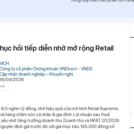
Tổng hợp báo cáo phân tích doan
đầu" kịch trần 5 phiên liên tiếp sau khi báo lãi
.200 tỷ đồng trong nửa cuối năm 2026: Động
h nghiệp tăng trưởng, định giá hợp lý
o vay, vì đâu Vietcombank có khoản lãi 2.900 tỷ
toà tháp 35 tầng đắc địa hàng đầu phường Sài
ục hồi tiếp diễn nhờ mở rộng Retail
c lợi 174 tỷ đồng cho gần 1.700 nhân viên:
ổi, miễn học phí, hỗ trợ nửa tiền ăn
MCH
a MWG có thể mở hơn 1.000 cửa hàng trong
Công ty cổ phần Chứng khoán VNDirect - VNDS
iều khả năng vượt kế hoạch
Cập nhật doanh nghiệp – Khuyến nghị
30/04/2026
ui, một doanh nghiệp Việt góp công lớn
t AI
ng ăn 30kg trứng gà, 500 con cá: Tin sốt dẻo
 rả trên mạng
tay "xả" ròng hơn 700 tỷ đồng cổ phiếu HoSE
8,5 nghìn tỷ đồng, nhờ hiệu quả của mô hình Retail Supreme,
y, năm nào cũng có phụ huynh mắc phải
i và hàng chăm sóc cá nhân & gia đình. Lợi nhuận sau thuế
hủ yếu nhờ tăng trưởng doanh thu. Doanh thu và NPAT Q1/2026
guyên định giá trước đó với giá mục tiêu 165.000 đồng/cổ