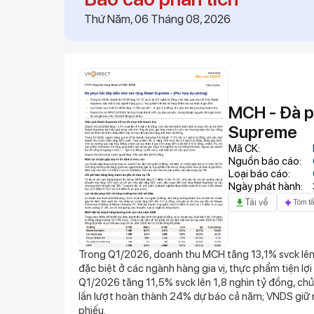
17:02
Một cổ phiếu HOSE "bốc 
Thứ Năm, 06 Tháng 08, 2026
quý 2 đột biến
17:02
Vinpearl cần thu hơn 9
lực đến từ đâu?
17:02
Agriseco gọi tên 6 doan
17:01
Không chỉ lãi lớn từ ch
ngay sau khi nắm trọn 
MCH - Đà ph
Gòn?
17:01
Công ty may có quỹ phú
Supreme
Nhận trẻ từ 12 tháng tu
Mã CK:
17:01
“Gà đẻ trứng vàng” củ
Nguồn báo cáo:
năm nay, lợi nhuận nh
Loại báo cáo:
Ngày phát hành:
17:01
Cuba vừa đón tin cực v
Tải về
Tóm tắ
16:48
Mỹ nhân cổ trang 1 thá
đang được bàn tán rôm
16:40
Một thế lực vừa thẳng 
Trong Q1/2026, doanh thu MCH tăng 13,1% svck lên 
16:32
Balo mua nhầm kiểu nà
đặc biệt ở các ngành hàng gia vị, thực phẩm tiện lợ
Q1/2026 tăng 11,5% svck lên 1,8 nghìn tỷ đồng, c
lần lượt hoàn thành 24% dự báo cả năm; VNDS giữ n
phiếu.