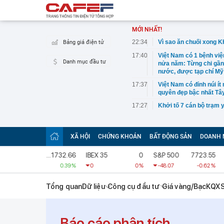
MỚI NHẤT!
22:34
Vì sao ăn chuối xong
Bảng giá điện tử
17:40
Việt Nam có 1 bệnh viện
Danh mục đầu tư
nửa năm: Từng chi gần 
nước, được tạp chí Mỹ
17:37
Việt Nam có đỉnh núi í
quyên đẹp bậc nhất Tâ
17:27
Khởi tố 7 cán bộ trạm 
17:26
Chữ ký của nữ Chủ tịch
17:07
Honda lỗ 10 tỷ USD từ 
XÃ HỘI
CHỨNG KHOÁN
BẤT ĐỘNG SẢN
DOANH 
USD năm 2026-2027
17:04
Cựu vương ngành thép l
FTSE Bursa Malaysia KLCI
1732.66
IBEX 35
0
S&P 500
7723.55
CAC
Vin tăng từ 0 lên 1.424
6.72
0.39 %
0
0 %
-48.07
-0.62 %
24
17:04
Đúng 15 ngày nữa, chứ
trọng
Tổng quan
Dữ liệu
Công cụ đầu tư
Giá vàng/Bạc
KQX
17:03
Vietcap gọi tên 29 cổ 
17:03
Trung Quốc tuyên bố áp
giới siêu giàu 'nháo nh
Báo cáo phân tích