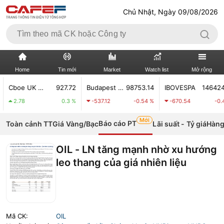
Chủ Nhật, Ngày 09/08/2026
Home
Tin mới
Market
Watch list
Mở rộng
Cboe UK 100
927.72
Budapest Stock Index
98753.14
IBOVESPA
146424.94
TIN MỚI
VIDEO
.78
0.3 %
-537.12
-0.54 %
-670.54
-0.46 %
Mới
XÃ HỘI
THỊ TRƯỜNG CK
Báo cáo PT
Toàn cảnh TT
Giá Vàng/Bạc
Lãi suất - Tỷ giá
Hàng
BẤT ĐỘNG SẢN
DOANH NGHIỆP
OIL - LN tăng mạnh nhờ xu hướng
leo thang của giá nhiên liệu
TÀI CHÍNH NGÂN HÀNG
TÀI CHÍNH QUỐC TẾ
KINH TẾ VĨ MÔ
KINH TẾ SỐ
THỊ TRƯỜNG
SỐNG
Mã CK:
OIL