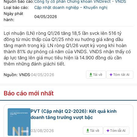
Nguồn báo cáo:
Công ty cổ phần Chứng khoán VNDirect
-
VNDS
Loại báo cáo:
Cập nhật doanh nghiệp – Khuyến nghị
LIFESTYLE
HỘI NGHỊ HỘI THẢO
Ngày phát
04/05/2026
hành:
DỰ ÁN BẤT ĐỘNG SẢN
VIỆC LÀM
Lợi nhuận (LN) ròng Q1/26 tăng 18,5 lần svck lên 516 tỷ
GÓC NHÌN CHUYÊN GIA
WATCH LIST
đồng từ mức thấp của Q1/25 nhờ xu hướng giá xăng dầu
tăng mạnh trong kỳ. LN ròng Q1/26 vượt kỳ vọng khi hoàn
thành 81% dự phóng cả năm của VNDS. VNDS nhận thấy có
EMAGAZINE
CAFEF LISTS
áp lực tăng lên giá mục tiêu hiện là 14.900 đồng dù cần
thêm những đánh giáchi tiết.
Nguồn:
VNDS
04/05/2026
Tải về
Tóm tắt AI
Báo cáo mới nhất
PVT (Cập nhật Q2-2026): Kết quả kinh
doanh tăng trưởng vượt bậc
03/08/2026
Tải về
Tóm tắt AI