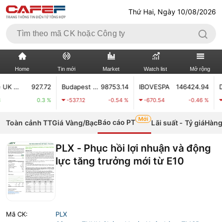
Thứ Hai, Ngày 10/08/2026
Home
Tin mới
Market
Watch list
Mở rộng
00
927.72
Budapest Stock Index
98753.14
IBOVESPA
146424.94
TIN MỚI
VIDEO
0.3 %
-537.12
-0.54 %
-670.54
-0.46 %
-105.
Mới
XÃ HỘI
THỊ TRƯỜNG CK
Báo cáo PT
Toàn cảnh TT
Giá Vàng/Bạc
Lãi suất - Tỷ giá
Hàng
BẤT ĐỘNG SẢN
DOANH NGHIỆP
PLX - Phục hồi lợi nhuận và động
lực tăng trưởng mới từ E10
TÀI CHÍNH NGÂN HÀNG
TÀI CHÍNH QUỐC TẾ
KINH TẾ VĨ MÔ
KINH TẾ SỐ
THỊ TRƯỜNG
SỐNG
Mã CK:
PLX