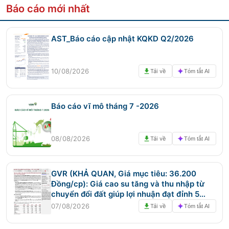
Báo cáo mới nhất
AST_Báo cáo cập nhật KQKD Q2/2026
10/08/2026
Tải về
Tóm tắt AI
Báo cáo vĩ mô tháng 7 -2026
08/08/2026
Tải về
Tóm tắt AI
GVR (KHẢ QUAN, Giá mục tiêu: 36.200
Đồng/cp): Giá cao su tăng và thu nhập từ
chuyển đổi đất giúp lợi nhuận đạt đỉnh 5
năm trong Q2/2026
07/08/2026
Tải về
Tóm tắt AI