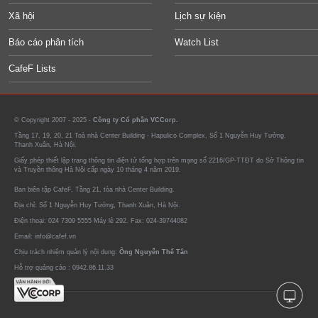
Xã hội
Lịch sự kiện
Báo cáo phân tích
Watch List
CafeF Lists
© Copyright 2007 - 2025 -
Công ty Cổ phần VCCorp.
Tầng 17, 19, 20, 21 Toà nhà Center Building - Hapulico Complex, Số 1 Nguyễn Huy Tưởng,
Thanh Xuân, Hà Nội.
Giấy phép thiết lập trang thông tin điện tử tổng hợp trên mạng số 2216/GP-TTĐT do Sở Thông tin
và Truyền thông Hà Nội cấp ngày 10 tháng 4 năm 2019.
Ban biên tập CafeF, Tầng 21, tòa nhà Center Building.
Địa chỉ: Số 1 Nguyễn Huy Tưởng, Thanh Xuân, Hà Nội.
Điện thoại: 024 7309 5555 Máy lẻ 292. Fax: 024-39744082
Email: info@cafef.vn
Chịu trách nhiệm quản lý nội dung:
Ông Nguyễn Thế Tân
Hỗ trợ quảng cáo :
0942.86.11.33