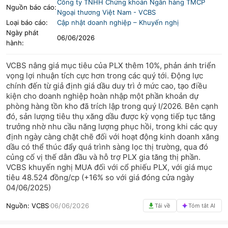
Công ty TNHH Chứng khoán Ngân hàng TMCP
Nguồn báo cáo:
Ngoại thương Việt Nam
-
VCBS
LIFESTYLE
HỘI NGHỊ HỘI THẢO
Loại báo cáo:
Cập nhật doanh nghiệp – Khuyến nghị
Ngày phát
06/06/2026
DỰ ÁN BẤT ĐỘNG SẢN
VIỆC LÀM
hành:
GÓC NHÌN CHUYÊN GIA
WATCH LIST
VCBS nâng giá mục tiêu của PLX thêm 10%, phản ánh triển
vọng lợi nhuận tích cực hơn trong các quý tới. Động lực
chính đến từ giả định giá dầu duy trì ở mức cao, tạo điều
EMAGAZINE
CAFEF LISTS
kiện cho doanh nghiệp hoàn nhập một phần khoản dự
phòng hàng tồn kho đã trích lập trong quý I/2026. Bên cạnh
đó, sản lượng tiêu thụ xăng dầu được kỳ vọng tiếp tục tăng
trưởng nhờ nhu cầu năng lượng phục hồi, trong khi các quy
định ngày càng chặt chẽ đối với hoạt động kinh doanh xăng
dầu có thể thúc đẩy quá trình sàng lọc thị trường, qua đó
củng cố vị thế dẫn đầu và hỗ trợ PLX gia tăng thị phần.
VCBS khuyến nghị MUA đối với cổ phiếu PLX, với giá mục
tiêu 48.524 đồng/cp (+16% so với giá đóng cửa ngày
04/06/2025)
Nguồn:
VCBS
06/06/2026
Tải về
Tóm tắt AI