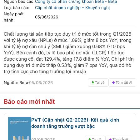
Nguồn báo cáo:
Công ty cổ phần chứng khoán Beta
-
Beta
Loại báo cáo:
Cập nhật doanh nghiệp – Khuyến nghị
LIFESTYLE
HỘI NGHỊ HỘI THẢO
Ngày phát
05/06/2026
hành:
DỰ ÁN BẤT ĐỘNG SẢN
VIỆC LÀM
Chất lượng tài sản tiếp tục duy trì ở mức tốt trong Q1/2026
GÓC NHÌN CHUYÊN GIA
WATCH LIST
với tỷ lệ nợ xấu (NPLs) ở mức 1.09%, giảm 8 bps YoY, trong
khi tỷ lệ nợ cần chú ý (SML) giảm xuống 0.68% (-10 bps
YoY). Bên cạnh đó, tỷ lệ bao phủ nợ xấu (LLCR) tiếp tục
EMAGAZINE
CAFEF LISTS
được củng cố, đạt 129.4%, tăng 17.8 điểm % YoY. Chi phí tín
dụng duy trì ở mức thấp 0.53%, giảm 7 bps YoY, qua đó hỗ
trợ tích cực cho tăng trưởng lợi nhuận
Nguồn:
Beta
05/06/2026
Tải về
Tóm tắt AI
Báo cáo mới nhất
PVT (Cập nhật Q2-2026): Kết quả kinh
doanh tăng trưởng vượt bậc
03/08/2026
Tải về
Tóm tắt AI