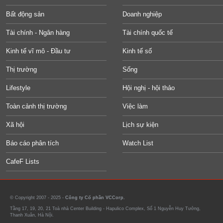
Bất động sản
Doanh nghiệp
Tài chính - Ngân hàng
Tài chính quốc tế
Kinh tế vĩ mô - Đầu tư
Kinh tế số
Thị trường
Sống
Lifestyle
Hội nghị - hội thảo
Toàn cảnh thị trường
Việc làm
Xã hội
Lịch sự kiện
Báo cáo phân tích
Watch List
CafeF Lists
© Copyright 2007 - 2025 -
Công ty Cổ phần VCCorp.
Tầng 17, 19, 20, 21 Toà nhà Center Building - Hapulico Complex, Số 1 Nguyễn Huy Tưởng,
Thanh Xuân, Hà Nội.