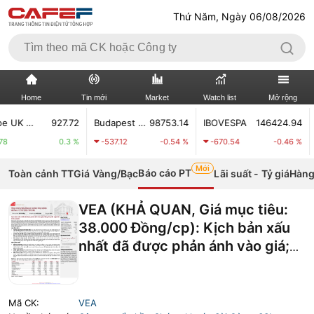
Thứ Năm, Ngày 06/08/2026
Home
Tin mới
Market
Watch list
Mở rộng
Cboe UK 100
927.72
Budapest Stock Index
98753.14
IBOVESPA
146424.94
TIN MỚI
VIDEO
0.3 %
-537.12
-0.54 %
-670.54
-0.46 %
-1
Mới
XÃ HỘI
THỊ TRƯỜNG CK
Báo cáo PT
Toàn cảnh TT
Giá Vàng/Bạc
Lãi suất - Tỷ giá
Hàng
BẤT ĐỘNG SẢN
DOANH NGHIỆP
VEA (KHẢ QUAN, Giá mục tiêu:
38.000 Đồng/cp): Kịch bản xấu
TÀI CHÍNH NGÂN HÀNG
TÀI CHÍNH QUỐC TẾ
nhất đã được phản ánh vào giá;
Nâng khuyến nghị lên KHẢ QUAN
KINH TẾ VĨ MÔ
KINH TẾ SỐ
THỊ TRƯỜNG
SỐNG
Mã CK:
VEA