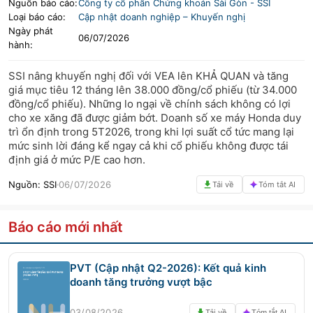
Nguồn báo cáo:
Công ty cổ phần Chứng khoán Sài Gòn
-
SSI
Loại báo cáo:
Cập nhật doanh nghiệp – Khuyến nghị
LIFESTYLE
HỘI NGHỊ HỘI THẢO
Ngày phát
06/07/2026
hành:
DỰ ÁN BẤT ĐỘNG SẢN
VIỆC LÀM
SSI nâng khuyến nghị đối với VEA lên KHẢ QUAN và tăng
GÓC NHÌN CHUYÊN GIA
WATCH LIST
giá mục tiêu 12 tháng lên 38.000 đồng/cổ phiếu (từ 34.000
đồng/cổ phiếu). Những lo ngại về chính sách không có lợi
cho xe xăng đã được giảm bớt. Doanh số xe máy Honda duy
EMAGAZINE
CAFEF LISTS
trì ổn định trong 5T2026, trong khi lợi suất cổ tức mang lại
mức sinh lời đáng kể ngay cả khi cổ phiếu không được tái
định giá ở mức P/E cao hơn.
Nguồn:
SSI
06/07/2026
Tải về
Tóm tắt AI
Báo cáo mới nhất
PVT (Cập nhật Q2-2026): Kết quả kinh
doanh tăng trưởng vượt bậc
03/08/2026
Tải về
Tóm tắt AI