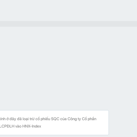
 tính ở đây đã loại trừ cổ phiếu SQC của Công ty Cổ phần
% KLCPĐLH vào HNX-Index