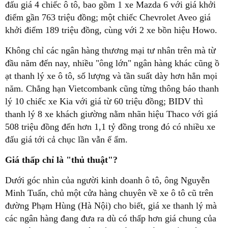
đấu giá 4 chiếc ô tô, bao gồm 1 xe Mazda 6 với giá khởi
điểm gần 763 triệu đồng; một chiếc Chevrolet Aveo giá
khởi điểm 189 triệu đồng, cùng với 2 xe bồn hiệu Howo.
Không chỉ các ngân hàng thương mại tư nhân trên mà từ
đầu năm đến nay, nhiều "ông lớn" ngân hàng khác cũng ồ
ạt thanh lý xe ô tô, số lượng và tần suất dày hơn hẳn mọi
năm. Chẳng hạn Vietcombank cũng từng thông báo thanh
lý 10 chiếc xe Kia với giá từ 60 triệu đồng; BIDV thì
thanh lý 8 xe khách giường nằm nhãn hiệu Thaco với giá
508 triệu đồng đến hơn 1,1 tỷ đồng trong đó có nhiều xe
đấu giá tới cả chục lần vẫn ế ẩm.
Giá thấp chỉ là "thủ thuật"?
Dưới góc nhìn của người kinh doanh ô tô, ông Nguyễn
Minh Tuấn, chủ một cửa hàng chuyên về xe ô tô cũ trên
đường Phạm Hùng (Hà Nội) cho biết, giá xe thanh lý mà
các ngân hàng đang đưa ra dù có thấp hơn giá chung của