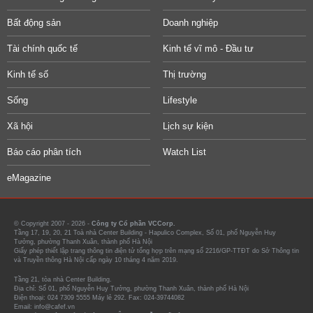
Bất động sản
Doanh nghiệp
Tài chính quốc tế
Kinh tế vĩ mô - Đầu tư
Kinh tế số
Thị trường
Sống
Lifestyle
Xã hội
Lịch sự kiện
Báo cáo phân tích
Watch List
eMagazine
© Copyright 2007 - 2026 -
Công ty Cổ phần VCCorp.
Tầng 17, 19, 20, 21 Toà nhà Center Building - Hapulico Complex, Số 01, phố Nguyễn Huy
Tưởng, phường Thanh Xuân, thành phố Hà Nội
Giấy phép thiết lập trang thông tin điện tử tổng hợp trên mạng số 2216/GP-TTĐT do Sở Thông tin
và Truyền thông Hà Nội cấp ngày 10 tháng 4 năm 2019.
Tầng 21, tòa nhà Center Building.
Địa chỉ: Số 01, phố Nguyễn Huy Tưởng, phường Thanh Xuân, thành phố Hà Nội
Điện thoại: 024 7309 5555 Máy lẻ 292. Fax: 024-39744082
Email: info@cafef.vn