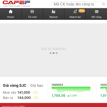
New
Home
Tin mới
Market
Watch list
Mở rộng
Giá vàng SJC
Giá bạc
VNINDEX
VN30
Mua vào
141,000
0%
1,768.06
1,91
0.19%
Bán ra
144,000
0%