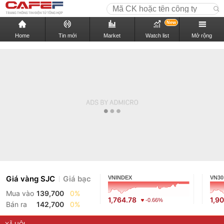
New
Home
Tin mới
Market
Watch list
Mở rộng
Giá vàng SJC
Giá bạc
VNINDEX
VN30
Mua vào
139,700
0%
1,764.78
1,9
-0.66%
Bán ra
142,700
0%