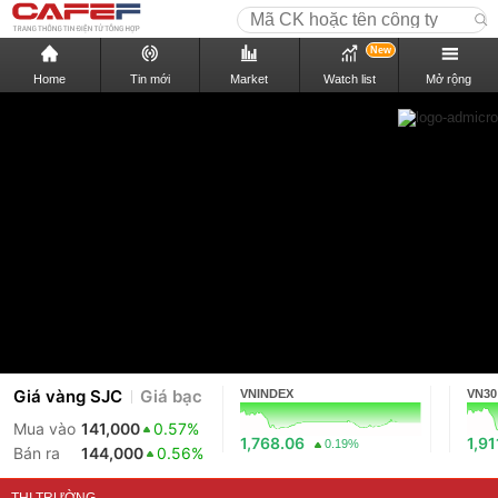
New
Home
Tin mới
Market
Watch list
Mở rộng
Giá vàng SJC
Giá bạc
VNINDEX
VN30
Mua vào
141,000
0.57%
1,768.06
1,91
0.19%
Bán ra
144,000
0.56%