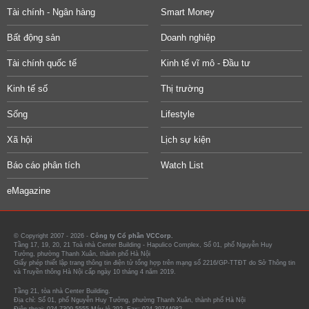
Tài chính - Ngân hàng
Smart Money
Bất động sản
Doanh nghiệp
Tài chính quốc tế
Kinh tế vĩ mô - Đầu tư
Kinh tế số
Thị trường
Sống
Lifestyle
Xã hội
Lịch sự kiện
Báo cáo phân tích
Watch List
eMagazine
© Copyright 2007 - 2026 -
Công ty Cổ phần VCCorp.
Tầng 17, 19, 20, 21 Toà nhà Center Building - Hapulico Complex, Số 01, phố Nguyễn Huy
Tưởng, phường Thanh Xuân, thành phố Hà Nội
Giấy phép thiết lập trang thông tin điện tử tổng hợp trên mạng số 2216/GP-TTĐT do Sở Thông tin
và Truyền thông Hà Nội cấp ngày 10 tháng 4 năm 2019.
Tầng 21, tòa nhà Center Building.
Địa chỉ: Số 01, phố Nguyễn Huy Tưởng, phường Thanh Xuân, thành phố Hà Nội