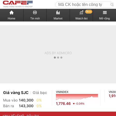
New
Home
Tin mới
Market
Watch list
Mở rộng
Giá vàng SJC
Giá bạc
VNINDEX
VN30
Mua vào
140,300
0%
1,776.46
1,9
-0.04%
Bán ra
143,300
0%