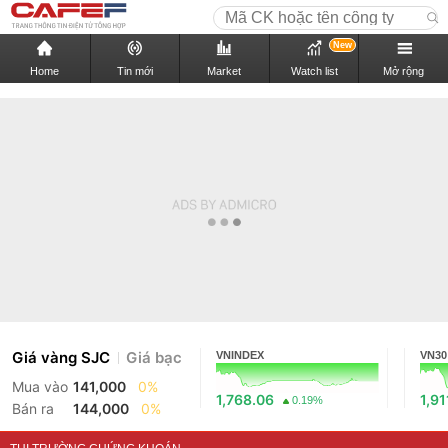
New
Home
Tin mới
Market
Watch list
Mở rộng
Giá vàng SJC
Giá bạc
VNINDEX
VN30
Mua vào
141,000
0%
1,768.06
1,91
0.19%
Bán ra
144,000
0%