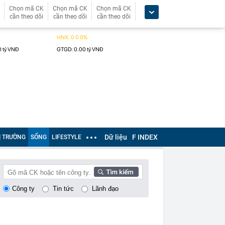
Chọn mã CK
Chọn mã CK
Chọn mã CK
cần theo dõi
cần theo dõi
cần theo dõi
Dữ liệu
F INDEX
Ị TRƯỜNG
SỐNG
LIFESTYLE
Công ty
Tin tức
Lãnh đạo