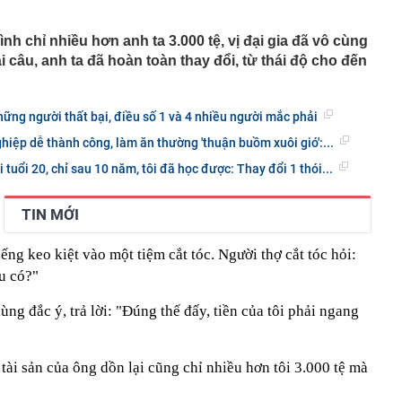
lớn, chỉ bán hạt giống cũng kiếm bộn tiền
ơi "1 con gà gáy 3 nước cùng nghe" ở ngay miền Bắc:
ình chỉ nhiều hơn anh ta 3.000 tệ, vị đại gia đã vô cùng
ao 1800m, không phải lúc nào cũng tới được
câu, anh ta đã hoàn toàn thay đổi, từ thái độ cho đến
 chờ giá giảm sâu, chuyên gia nói thẳng: “Khó!”
ản: Một lần “đau” để quay về đúng giá trị sẽ tốt hơn
 phấn ngắn hạn rồi lại phải trả giá
hững người thất bại, điều số 1 và 4 nhiều người mắc phải
USD có tháng 7 tệ nhất trong lịch sử hoạt động
ghiệp dễ thành công, làm ăn thường 'thuận buồm xuôi gió':...
 thường từ nhóm cư dân, công an đồng loạt ập vào khám
 hộ tại một khu đô thị ở Gia Lâm: Bóc trần đường dây rửa
 tuổi 20, chỉ sau 10 năm, tôi đã học được: Thay đổi 1 thói...
0 tỷ
khó nhằn, tài khoản mở mới giảm mạnh
TIN MỚI
ễn Du SN 1972 mua thành công 1 triệu cổ phiếu, trở
 lớn của công ty dệt may Hoàng Thị Loan
ếng keo kiệt vào một tiệm cắt tóc. Người thợ cắt tóc hỏi:
đỉnh núi cao thứ 5 Việt Nam, là “ cột mốc thiêng liêng đẹp
u có?"
ng” ở độ cao trên 3.000m, điểm đến "trong mơ" của dân
ùng đắc ý, trả lời: "Đúng thế đấy, tiền của tôi phải ngang
 hệ thống y khoa tư nhân sở hữu 14 bệnh viện, 2.900
vừa được vinh danh "Hệ thống Y khoa tốt nhất Việt Nam
ả tài sản của ông dồn lại cũng chỉ nhiều hơn tôi 3.000 tệ mà
hoán bị HoSE cắt margin trong tháng 8
iệp Việt thu hơn 1 tỷ USD ở nước ngoài trong nửa đầu