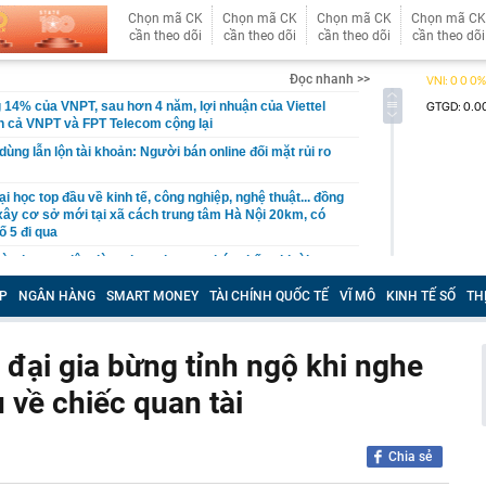
Chọn mã CK
Chọn mã CK
Chọn mã CK
Chọn mã CK
cần theo dõi
cần theo dõi
cần theo dõi
cần theo dõi
Đọc nhanh >>
 14% của VNPT, sau hơn 4 năm, lợi nhuận của Viettel
n cả VNPT và FPT Telecom cộng lại
ùng lẫn lộn tài khoản: Người bán online đối mặt rủi ro
i học top đầu về kinh tế, công nghiệp, nghệ thuật... đồng
 xây cơ sở mới tại xã cách trung tâm Hà Nội 20km, có
ố 5 đi qua
từ cho vay tiêu dùng theo phương thức thấu chi tài
P
NGÂN HÀNG
SMART MONEY
TÀI CHÍNH QUỐC TẾ
VĨ MÔ
KINH TẾ SỐ
TH
ỷ USD cho mục tiêu Net Zero: Ngân hàng giữ vai trò kênh
ực
àng nhiều gia đình không còn phụ thuộc vào giàn phơi? 1
 đại gia bừng tỉnh ngộ khi nghe
 phóng cả ban công đang trở thành xu hướng mới
ụ về chiếc quan tài
ể 30 m², “chuồng cọp” san sát đến đại đô thị hàng trăm
ăn hộ chung cư đã thay đổi đến "chóng mặt"
àu omega-3 bậc nhất
Chia sẻ
ả ‘đến từ thiên đường’ của Việt Nam, anh nông dân Ấn Độ