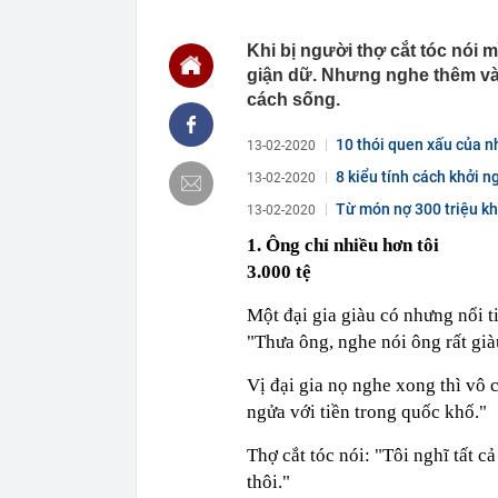
bất ngờ trúng 
06:00
Việt Nam có n
Khi bị người thợ cắt tóc nói m
Nằm trên độ c
giận dữ. Nhưng nghe thêm vài 
05:55
Người mua nhà
cách sống.
05:46
Sếp bất động s
nhiều lần hưng
10 thói quen xấu của n
13-02-2020
05:01
Quỹ ngoại tỷ 
8 kiểu tính cách khởi n
13-02-2020
01:14
Phát hiện bất
xét nhiều căn
Từ món nợ 300 triệu khi
13-02-2020
tiền hơn 30.00
1. Ông chỉ nhiều hơn tôi
00:08
Chứng khoán 
3.000 tệ
00:08
Chủ tịch Nguy
thành cổ đông
Một đại gia giàu có nhưng nổi ti
00:05
Ít người biết 
"Thưa ông, nghe nói ông rất già
nhất biên cươ
trekking
Vị đại gia nọ nghe xong thì vô c
00:05
Việt Nam có 1
ngửa với tiền trong quốc khố."
giường bệnh, 
2026"
Thợ cắt tóc nói: "Tôi nghĩ tất c
00:05
56 mã chứng k
thôi."
00:03
Một doanh ngh