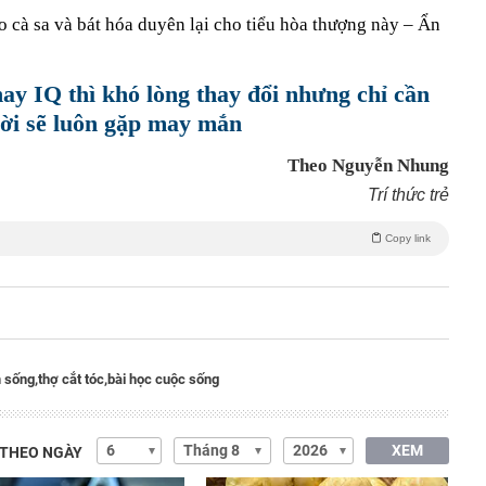
o cà sa và bát hóa duyên lại cho tiểu hòa thượng này – Ẩn
hay IQ thì khó lòng thay đổi nhưng chỉ cần
đời sẽ luôn gặp may mắn
Theo Nguyễn Nhung
Trí thức trẻ
Copy link
 sống,
thợ cắt tóc,
bài học cuộc sống
XEM
 THEO NGÀY