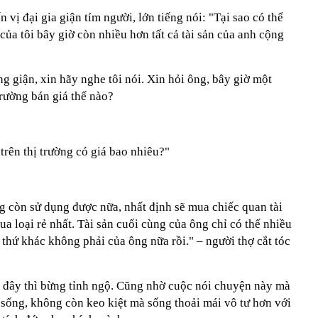
i nhuận tăng hơn 120%
n vị đại gia giận tím người, lớn tiếng nói: "Tại sao có thể
 của tôi bây giờ còn nhiều hơn tất cả tài sản của anh cộng
ng giận, xin hãy nghe tôi nói. Xin hỏi ông, bây giờ một
 trường bán giá thế nào?
trên thị trường có giá bao nhiêu?"
g còn sử dụng được nữa, nhất định sẽ mua chiếc quan tài
ua loại rẻ nhất. Tài sản cuối cùng của ông chỉ có thể nhiều
 thứ khác không phải của ông nữa rồi." – người thợ cắt tóc
ến đây thì bừng tỉnh ngộ. Cũng nhờ cuộc nói chuyện này mà
 sống, không còn keo kiệt mà sống thoải mái vô tư hơn với