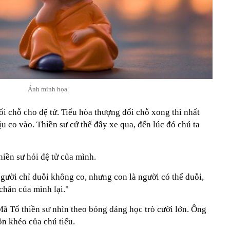
Ảnh minh họa.
ổi chỗ cho đệ tử. Tiểu hòa thượng đổi chỗ xong thì nhất
u co vào. Thiền sư cứ thế đẩy xe qua, đến lúc đó chú ta
thiền sư hỏi đệ tử của mình.
gười chỉ duỗi không co, nhưng con là người có thể duỗi,
 chân của mình lại."
Mã Tổ thiền sư nhìn theo bóng dáng học trò cười lớn. Ông
hôn khéo của chú tiểu.