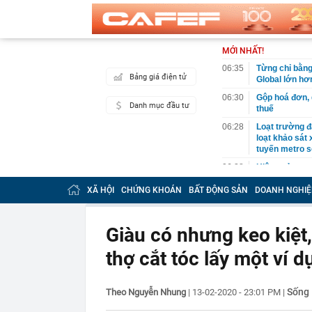
MỚI NHẤT!
06:35
Từng chỉ bằng
Bảng giá điện tử
Global lớn hơ
06:30
Gộp hoá đơn, d
Danh mục đầu tư
thuế
06:28
Loạt trường đạ
loạt khảo sát
tuyến metro s
06:28
Hiệu quả cao 
khoản
XÃ HỘI
CHỨNG KHOÁN
BẤT ĐỘNG SẢN
DOANH NGHIỆ
06:24
Thu hút 700 t
dẫn vốn chủ l
06:20
Vì sao ngày c
Giàu có nhưng keo kiệt,
thiết bị giải
thợ cắt tóc lấy một ví d
06:13
Từ nhà tập th
ha: Mô hình c
06:02
9 loại quả gi
Sống
Theo Nguyễn Nhung
|
13-02-2020 - 23:01 PM
|
06:01
Trồng loại qu