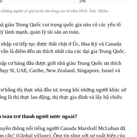
a những người có giá trị tài sản ròng cao từ năm 2018. Ảnh: Zhihu
hà giàu Trung Quốc coi trọng quốc gia nào có các yếu tố
ý lành mạnh, quản lý tài sản an toàn.
 nhập cư tiếp tục được thắt chặt ở Úc, Hoa Kỳ và Canada
vẫn là điểm đến ưa thích nhất của các đại gia Trung Quốc.
hập cư hàng đầu được giới nhà giàu Trung Quốc ưa thích
Thụy Sĩ, UAE, Caribe, New Zealand, Singapore, Israel và
 bằng thị thực nhà đầu tư, trong khi những người khác sử
g là thị thực lao động, thị thực gia đình và lấy hộ chiếu
n toàn trở thành người nước ngoài?
ruyền thông nổi tiếng người Canada Marshall McLuhan đã
n cầu" (Global village). Ông tin rằng với sự xuất hiện của