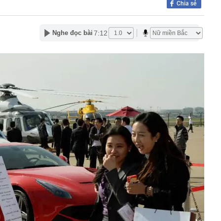
Chia sẻ
hị 3.055 chủ phương tiện mang biển số sau nhanh chóng
i theo Nghị định 168
báo nóng khán giả mua vé BIGBANG: Không có vé nội
7:12
Nghe đọc bài
hiêu trò lừa đảo
 nơi mát mẻ quanh năm chỉ khoảng 20 độ, sở hữu cung
hóm "tứ đại đỉnh đèo", được Oscar du lịch vinh danh
hật vừa ra mắt mẫu ô tô giá tương đương 200 triệu
ược xăng từ E20 đến E100
ý giữa tâm bão kim cương
àm lộ "vết nứt" trong nhiều gia đình có hai con
 chỗ ở, nơi làm việc, bắt tạm giam Chủ tịch HĐQT
uân Trường
ới để đón dòng FDI chất lượng cao
êm quyền cho AI: Có thể tự động xóa bài viết và bình
nội quy
sản nói thẳng tên nhiều chủ đầu tư lớn ở Hà Nội nhưng
iện ở TP.HCM thì lại không cao
nh nghiệp, hộ kinh doanh không hoạt động tại địa chỉ đã
phục mã số thuế