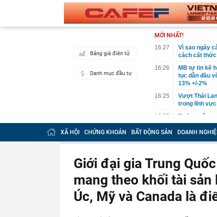
MỚI NHẤT!
16:27
Vì sao ngày c
Bảng giá điện tử
cách cất thức
16:26
MB tự tin kế h
Danh mục đầu tư
tục dẫn đầu v
13% +/-2%
16:25
Vượt Thái Lan
trong lĩnh vự
16:25
Tưởng vô vọng
ngược tình th
XÃ HỘI
CHỨNG KHOÁN
BẤT ĐỘNG SẢN
DOANH NGHIỆ
16:18
Mỹ đánh giá lo
tục mà không 
16:16
Mốc quan trọn
Giới đại gia Trung Quốc
hoàn thiện kết
dân
mang theo khối tài sản
16:11
Người mẹ sát h
Úc, Mỹ và Canada là đi
chung thân
16:10
Nga rúng động
UAV