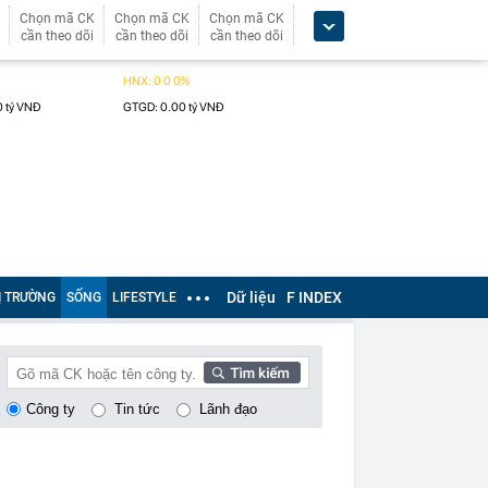
Chọn mã CK
Chọn mã CK
Chọn mã CK
cần theo dõi
cần theo dõi
cần theo dõi
Dữ liệu
F INDEX
Ị TRƯỜNG
SỐNG
LIFESTYLE
Công ty
Tin tức
Lãnh đạo