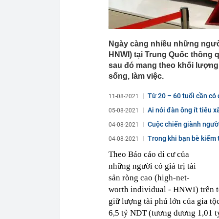
15:49
Khoảnh khắc n
máy bay thươ
Ngày càng nhiều những người c
HNWI) tại Trung Quốc thông 
sau đó mang theo khối lượng 
sống, làm việc.
Từ 20 – 60 tuổi cần có 
11-08-2021
Ai nói đàn ông ít tiêu 
05-08-2021
Cuộc chiến giành người
04-08-2021
3,5...
Trong khi bạn bè kiếm 
04-08-2021
Theo Báo cáo di cư của
những người có giá trị tài
sản ròng cao (high-net-
worth individual - HNWI) trên 
giữ lượng tài phú lớn của gia tộ
6,5 tỷ NDT (tương đương 1,01 tỷ