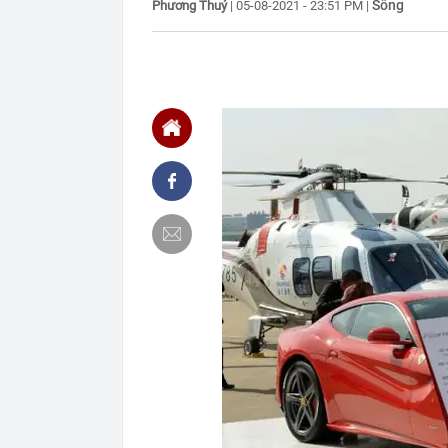
Sống
Phương Thuý
|
05-08-2021 - 23:51 PM
|
16:10
Công an đề ng
nộp phạt nguộ
16:05
VPBank cảnh 
bộ, cẩn thận c
16:04
Việt Nam có 1
đường thuộc n
liên tục
16:03
Một hãng xe N
đồng, 'cân' đ
16:01
PNJ gây chú 
16:00
Hai gói mì Ý l
15:59
Lệnh khám xét
Mekolor Võ X
15:57
Tạo lợi thế m
15:56
Reddit trao th
luận vi phạm 
15:53
Sếp bất động 
mức độ nhận d
15:51
Hướng dẫn doa
đăng ký khôi 