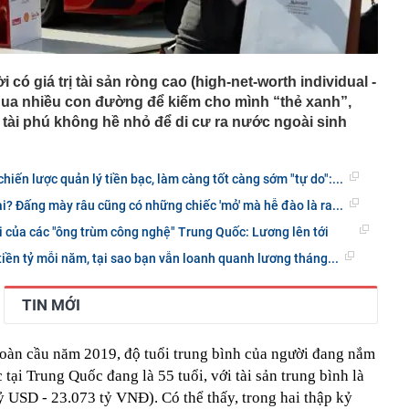
ghẹt thở khi trực thăng chở Tổng thống Trump áp sát
ng mại
ó giá trị tài sản ròng cao (high-net-worth individual -
qua nhiều con đường để kiếm cho mình “thẻ xanh”,
tài phú không hề nhỏ để di cư ra nước ngoài sinh
chiến lược quản lý tiền bạc, làm càng tốt càng sớm "tự do":...
xài? Đấng mày râu cũng có những chiếc 'mỏ' mà hễ đào là ra...
 của các "ông trùm công nghệ" Trung Quốc: Lương lên tới
tiền tỷ mỗi năm, tại sao bạn vẫn loanh quanh lương tháng...
TIN MỚI
toàn cầu năm 2019, độ tuổi trung bình của người đang nắm
c tại Trung Quốc đang là 55 tuổi, với tài sản trung bình là
 USD - 23.073 tỷ VNĐ). Có thể thấy, trong hai thập kỷ