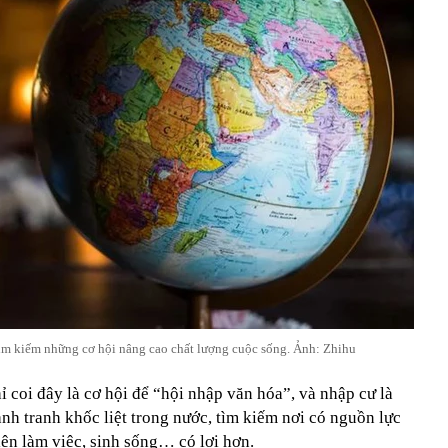
tìm kiếm những cơ hội nâng cao chất lượng cuộc sống. Ảnh: Zhihu
ỉ coi đây là cơ hội để “hội nhập văn hóa”, và nhập cư là
nh tranh khốc liệt trong nước, tìm kiếm nơi có nguồn lực
iện làm việc, sinh sống… có lợi hơn.