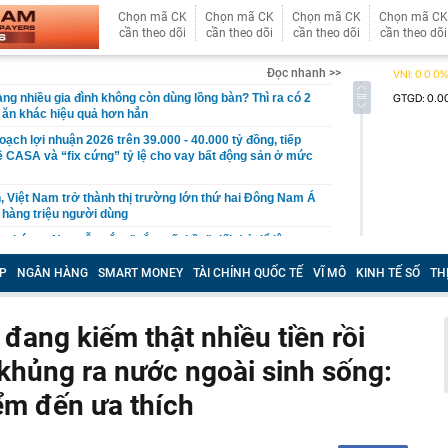
Chọn mã CK
Chọn mã CK
Chọn mã CK
Chọn mã CK
cần theo dõi
cần theo dõi
cần theo dõi
cần theo dõi
Đọc nhanh >>
àng nhiều gia đình không còn dùng lồng bàn? Thì ra có 2
 ăn khác hiệu quả hơn hẳn
oạch lợi nhuận 2026 trên 39.000 - 40.000 tỷ đồng, tiếp
ề CASA và “fix cứng” tỷ lệ cho vay bất động sản ở mức
, Việt Nam trở thành thị trường lớn thứ hai Đông Nam Á
c hàng triệu người dùng
, hóa ra Nga vẫn nắm "nắm yết hầu" đối thủ để lật
ế bất kỳ lúc nào, chỉ là chưa muốn
P
NGÂN HÀNG
SMART MONEY
TÀI CHÍNH QUỐC TẾ
VĨ MÔ
KINH TẾ SỐ
TH
ại rau lọt top “tốt bậc nhất thế giới”, người Việt ăn liên
hay biết
g 06/8/2026: Cùng với BIDV và Weixin Pay, NAPAS đã
 đang kiếm thật nhiều tiền rồi
 nối thanh toán xuyên biên giới với thị trường hơn 1,4 tỷ
 khủng ra nước ngoài sinh sống:
ại con để trục lợi hơn 4 tỷ đồng tiền bảo hiểm lĩnh án
ểm đến ưa thích
 vì các vụ tấn công liên tiếp nhằm vào những 'ông trùm'