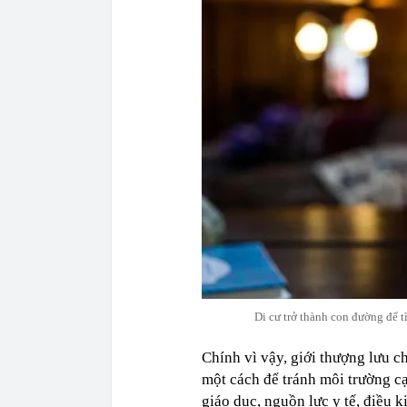
Di cư trở thành con đường để 
Chính vì vậy, giới thượng lưu ch
một cách để tránh môi trường cạ
giáo dục, nguồn lực y tế, điều k