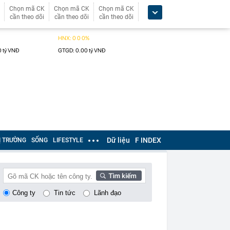
Chọn mã CK
Chọn mã CK
Chọn mã CK
cần theo dõi
cần theo dõi
cần theo dõi
Dữ liệu
F INDEX
Ị TRƯỜNG
SỐNG
LIFESTYLE
Công ty
Tin tức
Lãnh đạo