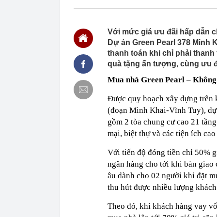
21:15
Nhật Bản lần 
21:09
Vết nứt trên 
Với mức giá ưu đãi hấp dẫn ch
năm tiết lộ đi
Dự án Green Pearl 378 Minh Kh
21:08
Một doanh ngh
thanh toán khi chỉ phải than
suốt 15 năm 
quà tặng ấn tượng, cùng ưu đ
21:04
Vì sao nhiều 
đây mới là x
Mua nhà Green Pearl – Không 
20:54
Nhiều ngày trư
15,5 triệu đồn
Được quy hoạch xây dựng trên 
20:52
Nơi “đại kỵ” k
(đoạn Minh Khai-Vĩnh Tuy), dự
20:50
Vì sao chủ tịc
gồm 2 tòa chung cư cao 21 tầng
bị bắt?
mại, biệt thự và các tiện ích cao
20:41
Top xe sedan 
Với tiến độ đóng tiền chỉ 50% g
20:40
Ukraine hé lộ
ngân hàng cho tới khi bàn giao
âu dành cho 02 người khi đặt m
thu hút được nhiều lượng khách
Theo đó, khi khách hàng vay vố