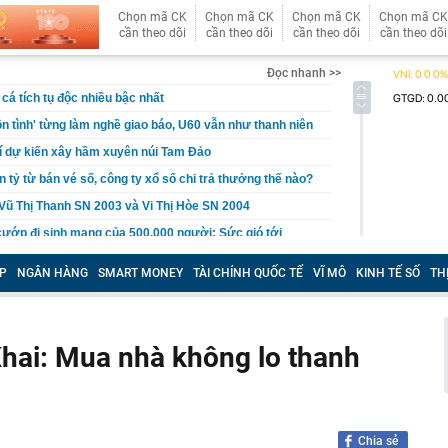
Chọn mã CK
Chọn mã CK
Chọn mã CK
Chọn mã CK
cần theo dõi
cần theo dõi
cần theo dõi
cần theo dõi
Đọc nhanh >>
cá tích tụ độc nhiều bậc nhất
n tình' từng làm nghề giao báo, U60 vẫn như thanh niên
rí dự kiến xây hầm xuyên núi Tam Đảo
 tỷ từ bán vé số, công ty xổ số chi trả thưởng thế nào?
Vũ Thị Thanh SN 2003 và Vi Thị Hòe SN 2004
cướp đi sinh mạng của 500.000 người: Sức gió tới
hảm kịch khí tượng tàn khốc nhất từng được ghi nhận
P
NGÂN HÀNG
SMART MONEY
TÀI CHÍNH QUỐC TẾ
VĨ MÔ
KINH TẾ SỐ
TH
rồi cũng để cho con": Lời khuyên khiến nhiều cha mẹ
khi về già
c gửi lời tạm biệt tới khán giả
hai: Mua nhà không lo thanh
 lãi suất tiết kiệm: Có ngân hàng lớn niêm yết 6%
rả tới 9%/năm
 Bộ sẽ có mưa to đến rất to
cứ đụng tay là ra hit, phim có thể chưa xem nhưng nhạc
Chia sẻ
ộc lòng