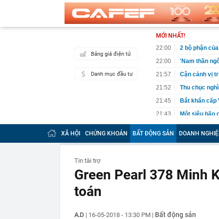
MỚI NHẤT!
22:00
2 bộ phận của 
Bảng giá điện tử
22:00
'Nam thần ngô
Danh mục đầu tư
21:57
Cận cảnh vị t
21:52
Thu chục nghìn
21:45
Bắt khẩn cấp 
21:43
Một siêu bão 
240km/h, là t
trong lịch sử
XÃ HỘI
CHỨNG KHOÁN
BẤT ĐỘNG SẢN
DOANH NGHIỆ
21:34
"Tiền làm ra 
thiếu an toàn 
Tin tài trợ
21:23
NSƯT Thành Lộ
Green Pearl 378 Minh K
21:18
Cuộc đua ngầm
nhưng thực t
toán
21:18
Sáng mai, Bắc
21:17
Nghệ sĩ Việt 
Bất động sản
A.D
|
16-05-2018 - 13:30 PM
|
chắc chắn thu