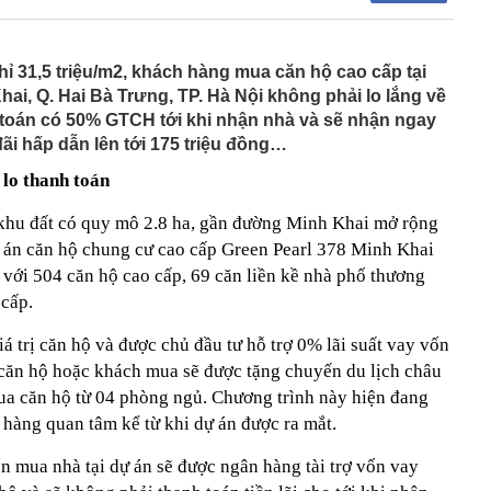
đầu giảm thuế tiêu dùng sau gần 40 năm
tường: Khi nào "xem nhẹ", khi nào cần gọi kỹ sư - Thợ lâu
ỉ 31,5 triệu/m2, khách hàng mua căn hộ cao cấp tại
ều gia chủ nên để ý
ai, Q. Hai Bà Trưng, TP. Hà Nội không phải lo lắng về
iệp sắp trả cổ tức 3.000 đồng/cp, duy trì “mưa tiền mặt”
h toán có 50% GTCH tới khi nhận nhà và sẽ nhận ngay
qua
ãi hấp dẫn lên tới 175 triệu đồng…
gia đình không còn đặt bồn rửa trong phòng tắm? Hóa ra
u hướng đang được ưa chuộng
lo thanh toán
ớc, kịp thời xử lý 1 đối tượng tại sân bay Nội Bài, phạt
g
khu đất có quy mô 2.8 ha, gần đường Minh Khai mở rộng
hi đặt WiFi, nhiều người để sai chỗ mà không biết
 án căn hộ chung cư cao cấp Green Pearl 378 Minh Khai
h công ty từng 'nổ' chi 100 tỷ USD làm đường sắt cao tốc
 với 504 căn hộ cao cấp, 69 căn liền kề nhà phố thương
 cấp.
đáng mua trong tầm giá 500 triệu đồng
iá trị căn hộ và được chủ đầu tư hỗ trợ 0% lãi suất vay vốn
 về chiến dịch 40 ngày tấn công sâu vào lãnh thổ Nga
 căn hộ hoặc khách mua sẽ được tặng chuyến du lịch châu
ua căn hộ từ 04 phòng ngủ. Chương trình này hiện đang
 hàng quan tâm kể từ khi dự án được ra mắt.
n mua nhà tại dự án sẽ được ngân hàng tài trợ vốn vay