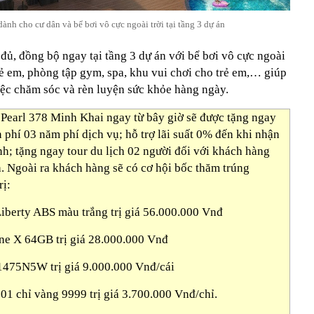
nh cho cư dân và bể bơi vô cực ngoài trời tại tầng 3 dự án
ủ, đồng bộ ngay tại tầng 3 dự án với bể bơi vô cực ngoài
trẻ em, phòng tập gym, spa, khu vui chơi cho trẻ em,… giúp
iệc chăm sóc và rèn luyện sức khỏe hàng ngày.
earl 378 Minh Khai ngay từ bây giờ sẽ được tặng ngay
 phí 03 năm phí dịch vụ; hỗ trợ lãi suất 0% đến khi nhận
nh; tặng ngay tour du lịch 02 người đối với khách hàng
. Ngoài ra khách hàng sẽ có cơ hội bốc thăm trúng
rị:
Liberty ABS màu trắng trị giá 56.000.000 Vnđ
one X 64GB trị giá 28.000.000 Vnđ
1475N5W trị giá 9.000.000 Vnđ/cái
 01 chỉ vàng 9999 trị giá 3.700.000 Vnđ/chỉ.