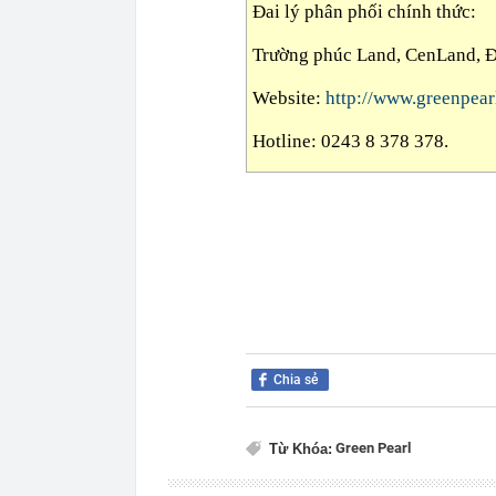
Đai lý phân phối chính thức:
Trường phúc Land, CenLand, Đ
Website:
http://www.greenpear
Hotline: 0243 8 378 378.
Chia sẻ
Green Pearl
Từ Khóa: