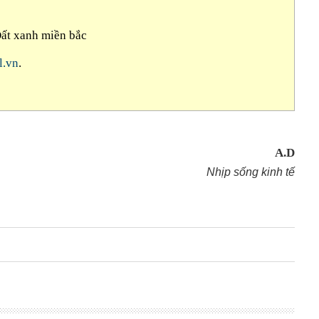
ất xanh miền bắc
l.vn
.
A.D
Nhịp sống kinh tế