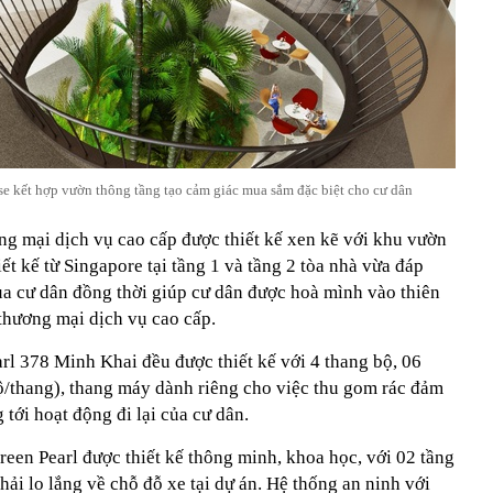
e kết hợp vườn thông tầng tạo cảm giác mua sắm đặc biệt cho cư dân
g mại dịch vụ cao cấp được thiết kế xen kẽ với khu vườn
t kế từ Singapore tại tầng 1 và tầng 2 tòa nhà vừa đáp
ủa cư dân đồng thời giúp cư dân được hoà mình vào thiên
thương mại dịch vụ cao cấp.
rl 378 Minh Khai đều được thiết kế với 4 thang bộ, 06
ộ/thang), thang máy dành riêng cho việc thu gom rác đảm
tới hoạt động đi lại của cư dân.
een Pearl được thiết kế thông minh, khoa học, với 02 tầng
hải lo lắng về chỗ đỗ xe tại dự án. Hệ thống an ninh với