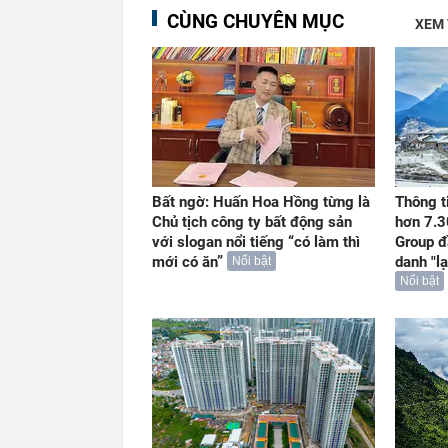
CÙNG CHUYÊN MỤC
XEM
Bất ngờ: Huấn Hoa Hồng từng là
Thông t
Chủ tịch công ty bất động sản
hơn 7.3
với slogan nổi tiếng “có làm thì
Group đ
mới có ăn”
danh "l
Nổi bật
Nổi bật