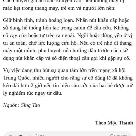
Các chuyên gia an toàn khuyến cáo, nếu không may bị
mắc kẹt trong thang máy, trẻ em và người lớn nên:
Giữ bình tĩnh, tránh hoảng loạn. Nhấn nút khẩn cấp hoặc
sử dụng hệ thống liên lạc trong cabin để cầu cứu. Không
cố cạy cửa hoặc tự trèo ra ngoài. Ngồi hoặc đứng yên ở vị
trí an toàn, chờ lực lượng cứu hộ. Nếu có trẻ nhỏ đi thang
máy một mình, phụ huynh nên hướng dẫn trước cách sử
dụng nút khẩn cấp và số điện thoại cần gọi khi gặp sự cố.
Vụ việc đang thu hút sự quan tâm lớn trên mạng xã hội
Trung Quốc, nhiều người cho rằng sự cố đáng lẽ đã không
kéo dài hơn 2 giờ nếu tín hiệu cầu cứu của hai bé được xử
lý nghiêm túc ngay từ đầu.
Nguồn: Sing Tao
Theo Mộc Thanh
Copy link