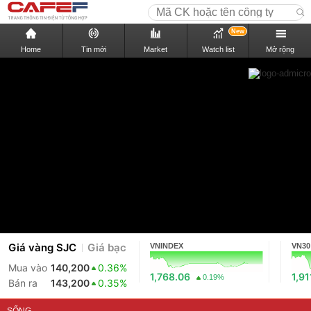
New
Home
Tin mới
Market
Watch list
Mở rộng
Giá vàng SJC
Giá bạc
VNINDEX
VN30
Mua vào
140,200
0.36%
1,768.06
1,91
0.19%
Bán ra
143,200
0.35%