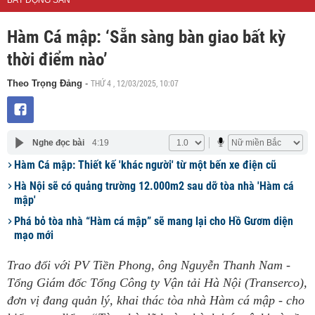
BẤT ĐỘNG SẢN
Hàm Cá mập: ‘Sẵn sàng bàn giao bất kỳ
thời điểm nào’
THỨ 4 , 12/03/2025, 10:07
Theo Trọng Đảng
-
Nghe đọc bài
4:19
Hàm Cá mập: Thiết kế 'khác người' từ một bến xe điện cũ
Hà Nội sẽ có quảng trường 12.000m2 sau dỡ tòa nhà 'Hàm cá
mập'
Phá bỏ tòa nhà “Hàm cá mập” sẽ mang lại cho Hồ Gươm diện
mạo mới
Trao đổi với PV Tiền Phong, ông Nguyễn Thanh Nam -
Tổng Giám đốc Tổng Công ty Vận tải Hà Nội (Transerco),
đơn vị đang quản lý, khai thác tòa nhà Hàm cá mập - cho