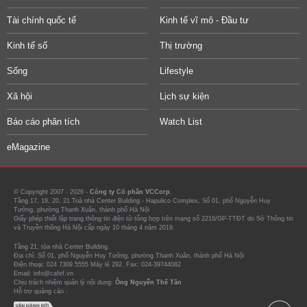
Tài chính quốc tế
Kinh tế vĩ mô - Đầu tư
Kinh tế số
Thị trường
Sống
Lifestyle
Xã hội
Lịch sự kiện
Báo cáo phân tích
Watch List
eMagazine
© Copyright 2007 - 2026 -
Công ty Cổ phần VCCorp.
Tầng 17, 19, 20, 21 Toà nhà Center Building - Hapulico Complex, Số 01, phố Nguyễn Huy
Tưởng, phường Thanh Xuân, thành phố Hà Nội
Giấy phép thiết lập trang thông tin điện tử tổng hợp trên mạng số 2216/GP-TTĐT do Sở Thông tin
và Truyền thông Hà Nội cấp ngày 10 tháng 4 năm 2019.
Tầng 21, tòa nhà Center Building.
Địa chỉ: Số 01, phố Nguyễn Huy Tưởng, phường Thanh Xuân, thành phố Hà Nội
Điện thoại: 024 7309 5555 Máy lẻ 292. Fax: 024-39744082
Email: info@cafef.vn
Chịu trách nhiệm quản lý nội dung:
Ông Nguyễn Thế Tân
Hỗ trợ quảng cáo :