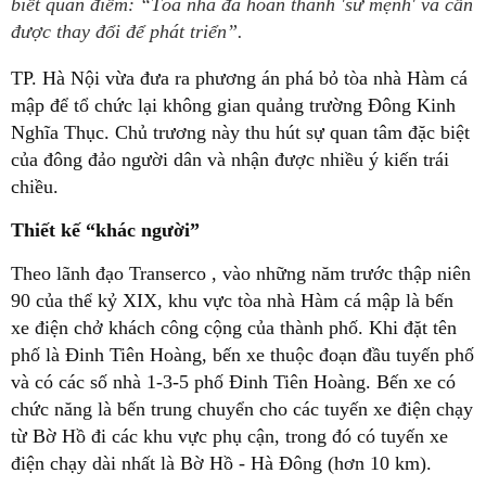
biết quan điểm: “Tòa nhà đã hoàn thành 'sứ mệnh' và cần
được thay đổi để phát triển”.
TP. Hà Nội vừa đưa ra phương án phá bỏ tòa nhà Hàm cá
mập để tổ chức lại không gian quảng trường Đông Kinh
Nghĩa Thục. Chủ trương này thu hút sự quan tâm đặc biệt
của đông đảo người dân và nhận được nhiều ý kiến trái
chiều.
Thiết kế “khác người”
Theo lãnh đạo Transerco , vào những năm trước thập niên
90 của thể kỷ XIX, khu vực tòa nhà Hàm cá mập là bến
xe điện chở khách công cộng của thành phố. Khi đặt tên
phố là Đinh Tiên Hoàng, bến xe thuộc đoạn đầu tuyến phố
và có các số nhà 1-3-5 phố Đinh Tiên Hoàng. Bến xe có
chức năng là bến trung chuyển cho các tuyến xe điện chạy
từ Bờ Hồ đi các khu vực phụ cận, trong đó có tuyến xe
điện chạy dài nhất là Bờ Hồ - Hà Đông (hơn 10 km).