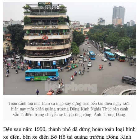
Toàn cảnh tòa nhà Hầm cá mập xây dựng trên bến tàu điện ngày xưa,
hiện nay một phần quảng trường Đông Kinh Nghĩa Thục bên cạnh
vẫn là điểm trung chuyển xe buýt công cộng. Ảnh: Trọng Đảng.
Đến sau năm 1990, thành phố đã dừng hoàn toàn loại hình
xe điện, bến xe điện Bờ Hồ tại quảng trường Đông Kinh