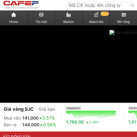
New
Home
Tin mới
Market
Watch list
Mở rộng
Giá vàng SJC
Giá bạc
VNINDEX
VN30
Mua vào
141,000
0.57%
1,768.06
1,91
0.19%
Bán ra
144,000
0.56%