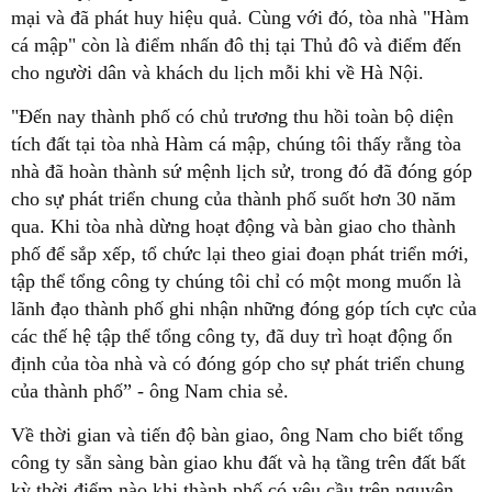
mại và đã phát huy hiệu quả. Cùng với đó, tòa nhà "Hàm
cá mập" còn là điểm nhấn đô thị tại Thủ đô và điểm đến
cho người dân và khách du lịch mỗi khi về Hà Nội.
"Đến nay thành phố có chủ trương thu hồi toàn bộ diện
tích đất tại tòa nhà Hàm cá mập, chúng tôi thấy rằng tòa
nhà đã hoàn thành sứ mệnh lịch sử, trong đó đã đóng góp
cho sự phát triển chung của thành phố suốt hơn 30 năm
qua. Khi tòa nhà dừng hoạt động và bàn giao cho thành
phố để sắp xếp, tổ chức lại theo giai đoạn phát triển mới,
tập thể tổng công ty chúng tôi chỉ có một mong muốn là
lãnh đạo thành phố ghi nhận những đóng góp tích cực của
các thế hệ tập thể tổng công ty, đã duy trì hoạt động ổn
định của tòa nhà và có đóng góp cho sự phát triển chung
của thành phố” - ông Nam chia sẻ.
Về thời gian và tiến độ bàn giao, ông Nam cho biết tổng
công ty sẵn sàng bàn giao khu đất và hạ tầng trên đất bất
kỳ thời điểm nào khi thành phố có yêu cầu trên nguyên