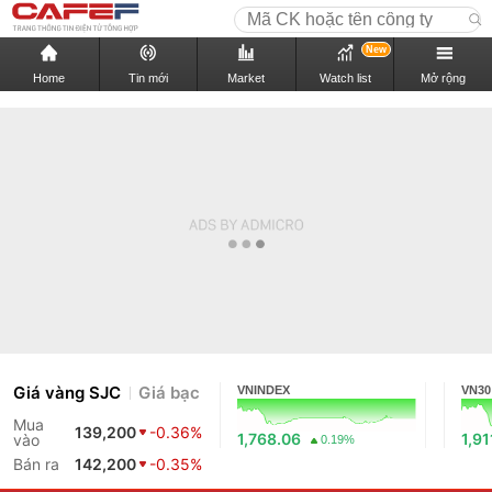
New
Home
Tin mới
Market
Watch list
Mở rộng
Giá vàng SJC
Giá bạc
VNINDEX
VN30
Mua
139,200
-0.36%
1,768.06
1,91
vào
0.19%
Bán ra
142,200
-0.35%