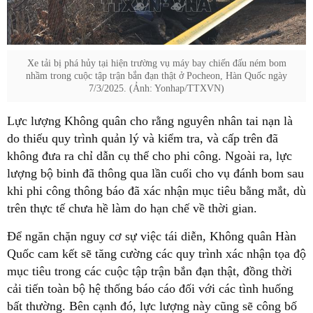
Xe tải bị phá hủy tại hiện trường vụ máy bay chiến đấu ném bom
nhầm trong cuộc tập trận bắn đạn thật ở Pocheon, Hàn Quốc ngày
7/3/2025. (Ảnh: Yonhap/TTXVN)
Lực lượng Không quân cho rằng nguyên nhân tai nạn là
do thiếu quy trình quản lý và kiểm tra, và cấp trên đã
không đưa ra chỉ dẫn cụ thể cho phi công. Ngoài ra, lực
lượng bộ binh đã thông qua lần cuối cho vụ đánh bom sau
khi phi công thông báo đã xác nhận mục tiêu bằng mắt, dù
trên thực tế chưa hề làm do hạn chế về thời gian.
Để ngăn chặn nguy cơ sự việc tái diễn, Không quân Hàn
Quốc cam kết sẽ tăng cường các quy trình xác nhận tọa độ
mục tiêu trong các cuộc tập trận bắn đạn thật, đồng thời
cải tiến toàn bộ hệ thống báo cáo đối với các tình huống
bất thường. Bên cạnh đó, lực lượng này cũng sẽ công bố