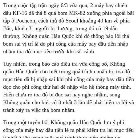
Trong cuộc tập trận ngày 6/3 vừa qua, 2 máy bay chiến
đấu KF-16 đã thả 8 quả bom MK-82 xuống phía ngoài bãi
tập ở Pocheon, cách thủ đô Seoul khoảng 40 km về phía
Bắc, khiến 31 người bị thương, trong đó có 19 dân
thường. Không quân Hàn Quốc khi đó thông báo lỗi thả
bom sai vị trí là do phi công của máy bay đầu tiên nhập
nhầm tọa độ mục tiêu trước khi cất cánh.
Tuy nhiên, trong báo cáo điều tra vừa công bố, Không
quân Hàn Quốc cho biết trong quá trình chuẩn bị, tọa độ
mục tiêu đã bị nhập sai khi phi công của máy bay đầu tiên
đọc cho phi công thứ hai để nhập vào hệ thống máy tính.
Hiện chưa rõ tọa độ bị đọc sai hay nghe nhầm, song
Không quân cho biết có ít nhất 3 lần để phát hiện ra lỗi và
tránh xảy ra việc thả bom nhầm.
Trong một tuyên bố, Không quân Hàn Quốc lưu ý phi
công của máy bay đầu tiên lẽ ra phải kiểm tra lại mục tiêu
ít nhất 3 lần trong suốt quá trình thực hiện nhiệm vụ,