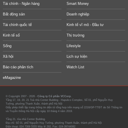
Tài chính - Ngân hàng
Smart Money
Bất động sản
Doanh nghiệp
Tài chính quốc tế
Kinh tế vĩ mô - Đầu tư
Kinh tế số
Thị trường
Sống
Lifestyle
Xã hội
Lịch sự kiện
Báo cáo phân tích
Watch List
eMagazine
© Copyright 2007 - 2026 -
Công ty Cổ phần VCCorp.
Tầng 17, 19, 20, 21 Toà nhà Center Building - Hapulico Complex, Số 01, phố Nguyễn Huy
Tưởng, phường Thanh Xuân, thành phố Hà Nội
Giấy phép thiết lập trang thông tin điện tử tổng hợp trên mạng số 2216/GP-TTĐT do Sở Thông tin
và Truyền thông Hà Nội cấp ngày 10 tháng 4 năm 2019.
Tầng 21, tòa nhà Center Building.
Địa chỉ: Số 01, phố Nguyễn Huy Tưởng, phường Thanh Xuân, thành phố Hà Nội
Điện thoại: 024 7309 5555 Máy lẻ 292. Fax: 024-39744082