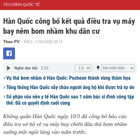
TÀI CHÍNH QUỐC TẾ
Hàn Quốc công bố kết quả điều tra vụ máy
bay ném bom nhầm khu dân cư
THỨ 3 , 11/03/2025, 09:13
Theo PV
-
Nghe đọc bài
2:33
Vụ thả bom nhầm ở Hàn Quốc: Pocheon thành vùng thảm họa
Tổng thống Hàn Quốc vẫy chào người ủng hộ khi được trả tự do
Số phận của nền y tế Hàn Quốc sau 1 năm bác sĩ đình công tập
thể: Đã có quyết định cuối cùng
Không quân Hàn Quốc ngày 10/3 đã công bố báo cáo
điều tra sơ bộ về vụ máy bay chiến đấu thả bom nhầm
xuống một ngôi làng vào tuần trước.