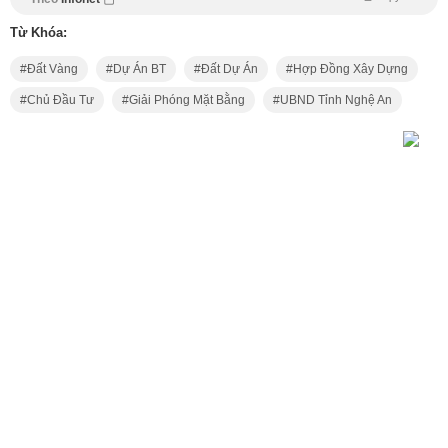
Từ Khóa:
Đất Vàng
Dự Án BT
Đất Dự Án
Hợp Đồng Xây Dựng
Chủ Đầu Tư
Giải Phóng Mặt Bằng
UBND Tỉnh Nghệ An