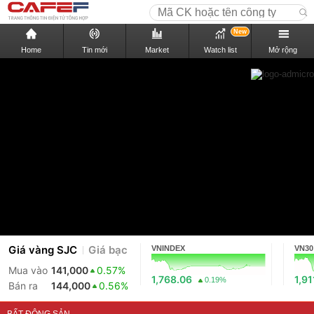
New
Home
Tin mới
Market
Watch list
Mở rộng
Giá vàng SJC
Giá bạc
VNINDEX
VN30
Mua vào
141,000
0.57%
1,768.06
1,91
0.19%
Bán ra
144,000
0.56%