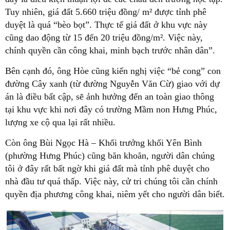
Tuy nhiên, giá đất 5.660 triệu đồng/ m² được tỉnh phê
duyệt là quá “bèo bọt”. Thực tế giá đất ở khu vực này
cũng dao động từ 15 đến 20 triệu đồng/m². Việc này,
chính quyền cần công khai, minh bạch trước nhân dân”.
Bên cạnh đó, ông Hòe cũng kiến nghị việc “bẻ cong” con
đường Cây xanh (từ đường Nguyễn Văn Cừ) giao với dự
án là điều bất cập, sẽ ảnh hưởng đến an toàn giao thông
tại khu vực khi nơi đây có trường Mầm non Hưng Phúc,
lượng xe cộ qua lại rất nhiều.
Còn ông Bùi Ngọc Hà – Khối trưởng khối Yên Bình
(phường Hưng Phúc) cũng băn khoăn, người dân chúng
tôi ở đây rất bất ngờ khi giá đất mà tỉnh phê duyệt cho
nhà đầu tư quá thấp. Việc này, cử tri chúng tôi cần chính
quyền địa phương công khai, niêm yết cho người dân biết.