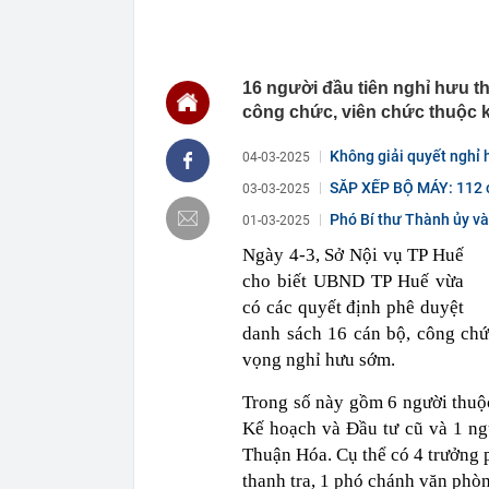
00:01
VNPT nắm giữ 
Viettel Global
00:01
Nắm trong ta
MWG chỉ nga
16 người đầu tiên nghỉ hưu t
00:01
Khám xét ngôi
công chức, viên chức thuộc 
5 thỏi vàng gi
23:28
4 dấu hiệu nh
Không giải quyết nghỉ 
04-03-2025
23:12
Quốc gia có l
SẮP XẾP BỘ MÁY: 112 cô
03-03-2025
vượt Hàn Quốc
23:01
Người bán trá
Phó Bí thư Thành ủy và
01-03-2025
nghề lại kiểm 
Ngày 4-3, Sở Nội vụ TP Huế
23:00
Tiếp viên tàu
cho biết UBND TP Huế vừa
sao nhiều hơn
có các quyết định phê duyệt
22:34
Cụ bà 70 tuổi
biết bí quyết
danh sách 16 cán bộ, công chứ
22:34
Ngôi nhà chứ
vọng nghỉ hưu sớm.
22:31
Giá vàng vượt
Trong số này gồm 6 người thuộc
22:30
Một doanh ngh
Kế hoạch và Đầu tư cũ và 1 n
22:08
Lời khuyên ch
Thuận Hóa. Cụ thể có 4 trưởng 
thanh tra, 1 phó chánh văn phòn