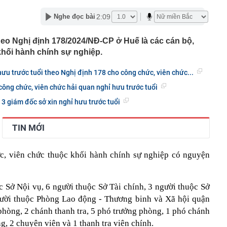
lượng tiền hơn 62.000 tỷ đồng, lớn hơn cả Vinhomes,
2:09
Nghe đọc bài
y Điện Máy Xanh, Bách Hóa Xanh, An Khang, vốn hóa
ng DMX
heo Nghị định 178/2024/NĐ-CP ở Huế là các cán bộ,
 nhà cổ, phát hiện 'kho báu' gồm 1.000 đồng tiền vàng và
khối hành chính sự nghiệp.
ấu trong nhiều ngăn bí mật - giá trị hơn 18 tỷ đồng
ận biết ngôi nhà có phong thuỷ không thuận lợi
hưu trước tuổi theo Nghị định 178 cho công chức, viên chức...
ượng khách đến Việt Nam đông nhất 7 tháng đầu năm,
ng chức, viên chức hải quan nghỉ hưu trước tuổi
 và Nga, gấp gần 6 lần Ấn Độ
i cây tiết lộ: Khách thường chọn quả to, người trong
 3 giám đốc sở xin nghỉ hưu trước tuổi
tra 5 chi tiết này trước
 cao tốc quỳ gối 1h an ủi khách: 7 năm sau ở khách sạn 5
TIN MỚI
 ở nhà, bay hạng thương gia
 có xương trẻ khỏe như phụ nữ 30, bác sĩ kinh ngạc khi
c, viên chức thuộc khối hành chính sự nghiệp có nguyện
a đựng tâm huyết của NSND Tự Long
 4.300 USD/ounce, chuyên gia dự báo đỉnh mới
 Sở Nội vụ, 6 người thuộc Sở Tài chính, 3 người thuộc Sở
iệp dầu khí đem hơn 42.200 tỷ đồng gửi ngân hàng
gười thuộc Phòng Lao động - Thương binh và Xã hội quận
o những người không rút điện ấm siêu tốc trước khi ngủ
phòng, 2 chánh thanh tra, 5 phó trưởng phòng, 1 phó chánh
g, 2 chuyên viên và 1 thanh tra viên chính.