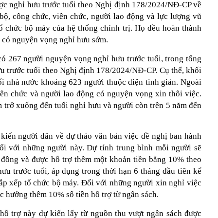
ợc nghỉ hưu trước tuổi theo Nghị định 178/2024/NĐ-CP về
 bộ, công chức, viên chức, người lao động và lực lượng vũ
tổ chức bộ máy của hệ thống chính trị. Họ đều hoàn thành
à có nguyện vọng nghỉ hưu sớm.
có 267 người nguyện vọng nghỉ hưu trước tuổi, trong tổng
ưu trước tuổi theo Nghị định 178/2024/NĐ-CP. Cụ thể, khối
i nhà nước khoảng 623 người thuộc diện tinh giản. Ngoài
iên chức và người lao động có nguyện vọng xin thôi việc.
 trở xuống đến tuổi nghỉ hưu và người còn trên 5 năm đến
iến người dân về dự thảo văn bản việc đề nghị ban hành
ối với những người này. Dự tính trung bình mỗi người sẽ
ỉ đồng và được hỗ trợ thêm một khoản tiền bằng 10% theo
ưu trước tuổi, áp dụng trong thời hạn 6 tháng đầu tiên kể
sắp xếp tổ chức bộ máy. Đối với những người xin nghỉ việc
c hưởng thêm 10% số tiền hỗ trợ từ ngân sách.
 hỗ trợ này dự kiến lấy từ nguồn thu vượt ngân sách được