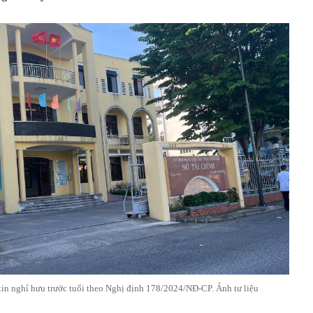
xin nghỉ hưu trước tuổi theo Nghị định 178/2024/NĐ-CP. Ảnh tư liệu