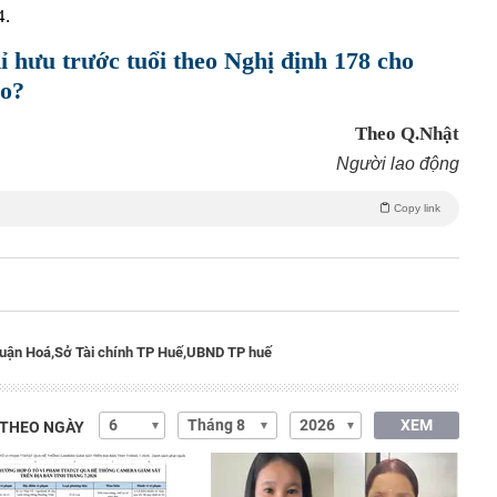
4.
ỉ hưu trước tuổi theo Nghị định 178 cho
ào?
Theo Q.Nhật
Người lao động
Copy link
uận Hoá,
Sở Tài chính TP Huế,
UBND TP huế
XEM
 THEO NGÀY