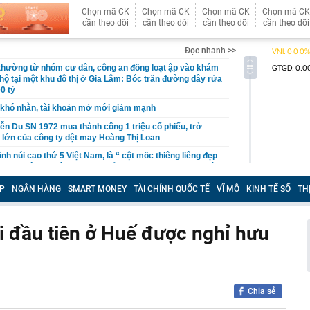
Chọn mã CK
Chọn mã CK
Chọn mã CK
Chọn mã CK
cần theo dõi
cần theo dõi
cần theo dõi
cần theo dõi
Đọc nhanh >>
 thường từ nhóm cư dân, công an đồng loạt ập vào khám
 hộ tại một khu đô thị ở Gia Lâm: Bóc trần đường dây rửa
0 tỷ
khó nhằn, tài khoản mở mới giảm mạnh
ễn Du SN 1972 mua thành công 1 triệu cổ phiếu, trở
 lớn của công ty dệt may Hoàng Thị Loan
đỉnh núi cao thứ 5 Việt Nam, là “ cột mốc thiêng liêng đẹp
ng” ở độ cao trên 3.000m, điểm đến "trong mơ" của dân
P
NGÂN HÀNG
SMART MONEY
TÀI CHÍNH QUỐC TẾ
VĨ MÔ
KINH TẾ SỐ
TH
 hệ thống y khoa tư nhân sở hữu 14 bệnh viện, 2.900
vừa được vinh danh "Hệ thống Y khoa tốt nhất Việt Nam
ời đầu tiên ở Huế được nghỉ hưu
hoán bị HoSE cắt margin trong tháng 8
iệp Việt thu hơn 1 tỷ USD ở nước ngoài trong nửa đầu
i nhuận tăng hơn 120%
Vietcap dự phóng VN-Index có thể chạm mốc 1.885 điểm
Chia sẻ
áng 8