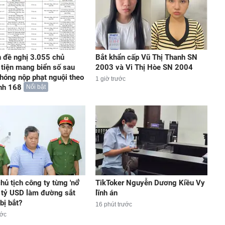
 đề nghị 3.055 chủ
Bắt khẩn cấp Vũ Thị Thanh SN
tiện mang biển số sau
2003 và Vi Thị Hòe SN 2004
hóng nộp phạt nguội theo
1 giờ trước
nh 168
Nổi bật
hủ tịch công ty từng 'nổ'
TikToker Nguyễn Dương Kiều Vy
 tỷ USD làm đường sắt
lĩnh án
bị bắt?
16 phút trước
ước