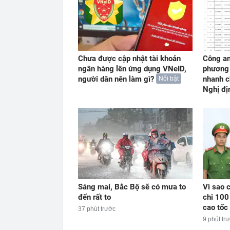
Chưa được cập nhật tài khoản
Công an
ngân hàng lên ứng dụng VNeID,
phương 
người dân nên làm gì?
nhanh c
Nổi bật
Nghị đị
Sáng mai, Bắc Bộ sẽ có mưa to
Vì sao c
đến rất to
chi 100
cao tốc 
37 phút trước
9 phút tr