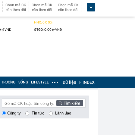
Chọn mã CK
Chọn mã CK
Chọn mã CK
cần theo dõi
cần theo dõi
cần theo dõi
Dữ liệu
F INDEX
Ị TRƯỜNG
SỐNG
LIFESTYLE
Công ty
Tin tức
Lãnh đạo