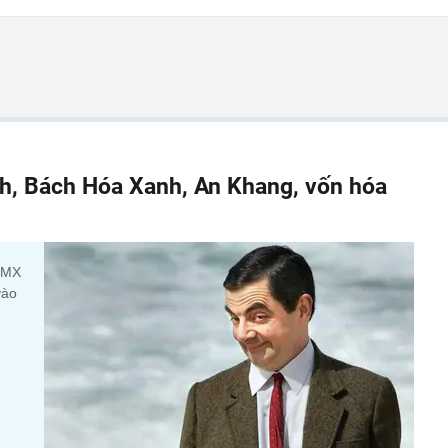
h, Bách Hóa Xanh, An Khang, vốn hóa
 DMX
vào