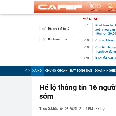
MỚI NHẤT!
01:14
Phát hiện bất
Bảng giá điện tử
xét nhiều căn
tiền hơn 30.00
Danh mục đầu tư
00:08
Chứng khoán 
00:08
Chủ tịch Nguy
thành cổ đông
00:05
Ít người biết 
nhất biên cươ
trekking
XÃ HỘI
CHỨNG KHOÁN
BẤT ĐỘNG SẢN
DOANH NGHIỆ
00:05
Việt Nam có 1
giường bệnh, 
2026"
Hé lộ thông tin 16 ngư
00:05
56 mã chứng k
sớm
00:03
Một doanh ngh
năm 2026, lợ
00:03
Chứng khoán 
Xã hội
Theo Q.Nhật
|
04-03-2025 - 21:44 PM
|
ngay trong th