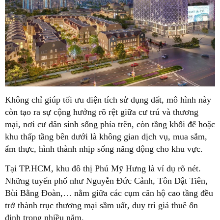
Không chỉ giúp tối ưu diện tích sử dụng đất, mô hình này
còn tạo ra sự cộng hưởng rõ rệt giữa cư trú và thương
mại, nơi cư dân sinh sống phía trên, còn tầng khối đế hoặc
khu thấp tầng bên dưới là không gian dịch vụ, mua sắm,
ẩm thực, hình thành nhịp sống năng động cho khu vực.
Tại TP.HCM, khu đô thị Phú Mỹ Hưng là ví dụ rõ nét.
Những tuyến phố như Nguyễn Đức Cảnh, Tôn Dật Tiên,
Bùi Bằng Đoàn,… nằm giữa các cụm căn hộ cao tầng đều
trở thành trục thương mại sầm uất, duy trì giá thuê ổn
định trong nhiều năm.