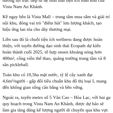
hưởng lợi trực tiếp từ hệ sinh thái tiện ích toàn khu của
Vista Nam An Khánh.
Kề ngay bên là Vista Mall – trung tâm mua sắm và giải trí
nội khu, đóng vai trò "điểm hút" lưu lượng khách, tạo
hiệu ứng lan tỏa cho dãy thương mại.
Liền sau đó là chuỗi tiện ích wellness đang được hoàn
thiện, với tuyến đường dạo sinh thái Ecopath dự kiến
hoàn thành cuối 2025, tổ hợp onsen khoáng nóng hơn
400m², công viên thể thao, quảng trường trung tâm và 8
sân pickleball.
Toàn khu có 10,5ha mặt nước, tỷ lệ cây xanh đạt
4,6m²/người - gấp đôi tiêu chuẩn khu đô thị loại I, mang
đến không gian sống cân bằng và bền vững.
Ngoài ra, tuyến metro số 5 Văn Cao – Hòa Lạc, với hai ga
quy hoạch trong Vista Nam An Khánh, được dự báo sẽ
làm gia tăng đáng kể lượng người di chuyển qua khu vực