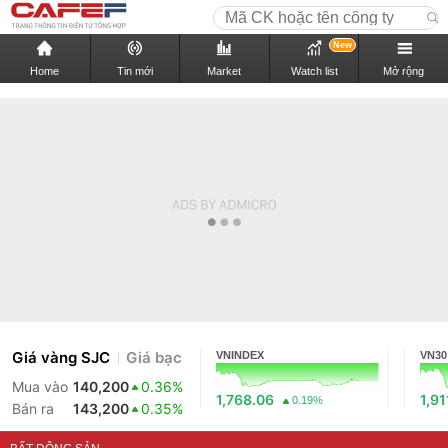
New
Home
Tin mới
Market
Watch list
Mở rộng
Giá vàng SJC
Giá bạc
VNINDEX
VN30
Mua vào
140,200
0.36%
1,768.06
1,91
0.19%
Bán ra
143,200
0.35%