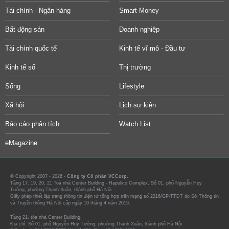
Tài chính - Ngân hàng
Smart Money
Bất động sản
Doanh nghiệp
Tài chính quốc tế
Kinh tế vĩ mô - Đầu tư
Kinh tế số
Thị trường
Sống
Lifestyle
Xã hội
Lịch sự kiện
Báo cáo phân tích
Watch List
eMagazine
© Copyright 2007 - 2026 -
Công ty Cổ phần VCCorp.
Tầng 17, 19, 20, 21 Toà nhà Center Building - Hapulico Complex, Số 01, phố Nguyễn Huy
Tưởng, phường Thanh Xuân, thành phố Hà Nội
Giấy phép thiết lập trang thông tin điện tử tổng hợp trên mạng số 2216/GP-TTĐT do Sở Thông tin
và Truyền thông Hà Nội cấp ngày 10 tháng 4 năm 2019.
Tầng 21, tòa nhà Center Building.
Địa chỉ: Số 01, phố Nguyễn Huy Tưởng, phường Thanh Xuân, thành phố Hà Nội