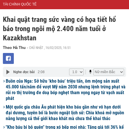
TÀI CHÍNH QUỐC TẾ
Khai quật trang sức vàng có họa tiết hổ
báo trong ngôi mộ 2.400 năm tuổi ở
Kazakhstan
CHỦ NHẬT , 16/02/2025, 16:51
Theo Hà Thu
-
Nghe đọc bài
2:08
Buồn của Nga: Sở hữu ‘kho báu’ triệu tấn, ôm mộng sản xuất
45.000 tấn/năm để vượt Mỹ năm 2030 nhưng lệnh trừng phạt và
rủi ro thị trường đe doạ bóp nghẹt tham vọng ngay từ vạch xuất
phát
Một quốc gia châu Âu phát hiện kho báu gần như vô hạn dưới
đại dương, tuyên bố là bước ngoặt lịch sử: Chìa khoá mở nguồn
năng lượng cả thế giới khao khát mà chưa thể khai thác
"Kho báu bị bỏ quên" trong xó bếp mọi nhà: Tăng giá tới 36% kể