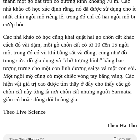
thành một gò đất tròn có đường kính khoảng 70 m. Các
nhà khảo cổ học xác định rằng, nó đã được sử dụng cho ít
nhất chín ngôi mộ riêng lẻ, trong đó chỉ có hai ngôi mộ bị
cướp bóc.
Các nhà khảo cổ học cũng khai quật hai gò chôn cất khác
cách đó vài dặm, mỗi gò chôn cất có từ 10 đến 15 ngôi
mộ, trong đó có vũ khí bằng sắt và đồng, cũng như đồ
trang sức, đồ gia dụng và "chữ tượng hình" bằng bạc
tượng trưng cho một con linh dương saiga và một con sói.
Một ngôi mộ cũng có một chiếc vòng tay bằng vàng. Các
hiện vật giá trị cao được tìm thấy ở đây cho thấy các gò
chôn cất này từng là nơi chôn cất những người Sarmatia
giàu có hoặc dòng dõi hoàng gia.
Theo Live Science
Theo Hà Thu
Copy link
Theo
Tiền Phong