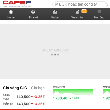
New
Home
Tin mới
Market
Watch list
Mở rộng
Giá vàng SJC
Giá bạc
VNINDEX
VN30
Mua
140,500
-0.35%
1,780.40
1,9
vào
0.70%
Bán ra
143,500
-0.35%