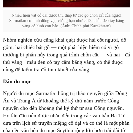
Nhiều hiện vật cổ đại được thu thập từ các gò chôn cất của người
Sarmatian có hình động vật, chẳng hạn như chiếc nhẫn đeo tay bằng
vàng có hình con báo. (Ảnh: Chính phủ Kazakhstan)
Nhóm nghiên cứu cũng khai quật được hài cốt người, đồ
gốm, hai chiếc bát gỗ — một phát hiện hiếm có vì gỗ
thường bị phân hủy trong quá trình chôn cất — và hai " đá
thử vàng " màu đen có tay cầm bằng vàng, có thể được
dùng để kiểm tra độ tinh khiết của vàng.
Dân du mục
Người du mục Sarmatia thống trị thảo nguyên giữa Đông
Âu và Trung Á từ khoảng thế kỷ thứ năm trước Công
nguyên cho đến khoảng thế kỷ thứ tư sau Công nguyên.
Họ lần đầu tiên được nhắc đến trong các văn bản Ba Tư
dựa trên lịch sử truyền miệng cổ đại và có thể là một phần
của nền văn hóa du mục Scythia rộng lớn hơn trải dài từ