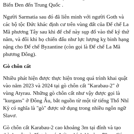
Biển Đen đến Trung Quốc .
Người Sarmatia sau đó đã liên minh với người Goth và
các bộ tộc Đức khác định cư trên vùng đất của Đế chế La
Mã phương Tây sau khi đế chế này sụp đổ vào thế kỷ thứ
năm, và đôi khi họ chiến đấu như lực lượng kỵ binh hạng
nặng cho Đế chế Byzantine (còn gọi là Đế chế La Mã
phương Đông).
Gò chôn cất
Nhiều phát hiện được thực hiện trong quá trình khai quật
vào năm 2023 và 2024 tại gò chôn cất "Karabau-2" ở
vùng Atyrau. Những gò chôn cất như vậy được gọi là
"kurgans" ở Đông Âu, bắt nguồn từ một từ tiếng Thổ Nhĩ
Kỳ có nghĩa là "gò" được sử dụng trong nhiều ngôn ngữ
Slavơ.
Gò chôn cất Karabau-2 cao khoảng 3m tại đỉnh và tạo